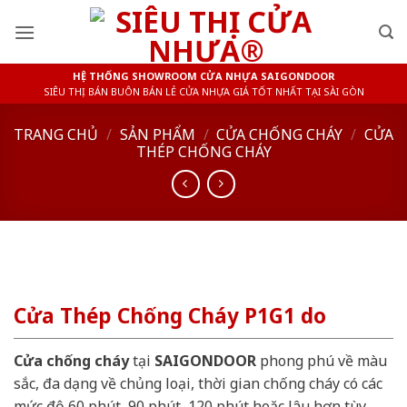
Skip
to
content
HỆ THỐNG SHOWROOM CỬA NHỰA SAIGONDOOR
SIÊU THỊ BÁN BUÔN BÁN LẺ CỬA NHỰA GIÁ TỐT NHẤT TẠI SÀI GÒN
TRANG CHỦ
/
SẢN PHẨM
/
CỬA CHỐNG CHÁY
/
CỬA
THÉP CHỐNG CHÁY
Cửa Thép Chống Cháy P1G1 do
Cửa chống cháy
tại
SAIGONDOOR
phong phú về màu
sắc, đa dạng về chủng loại, thời gian chống cháy có các
mức độ 60 phút, 90 phút, 120 phút hoặc lâu hơn tùy