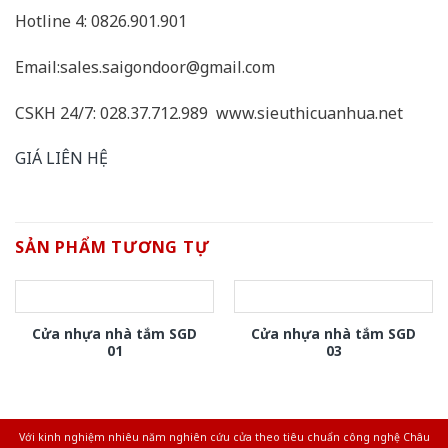
Hotline 4: 0826.901.901
Email:sales.saigondoor@gmail.com
CSKH 24/7: 028.37.712.989 www.sieuthicuanhua.net
GIÁ LIÊN HỆ
SẢN PHẨM TƯƠNG TỰ
Cửa nhựa nhà tắm SGD
Cửa nhựa nhà tắm SGD
01
03
Với kinh nghiệm nhiêu năm nghiên cứu cửa theo tiêu chuẩn công nghệ Châu