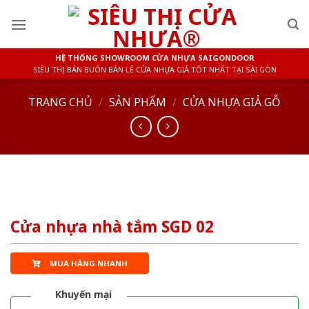
Skip
to
content
HỆ THỐNG SHOWROOM CỬA NHỰA SAIGONDOOR
SIÊU THỊ BÁN BUÔN BÁN LẺ CỬA NHỰA GIÁ TỐT NHẤT TẠI SÀI GÒN
TRANG CHỦ
/
SẢN PHẨM
/
CỬA NHỰA GIẢ GỖ
Cửa nhựa nhà tắm SGD 02
MUA HÀNG NHANH
Khuyến mại