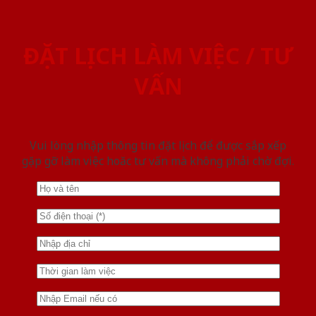
ĐẶT LỊCH LÀM VIỆC / TƯ
VẤN
Vui lòng nhập thông tin đặt lịch để được sắp xếp
gặp gỡ làm việc hoăc tư vấn mà không phải chờ đợi.