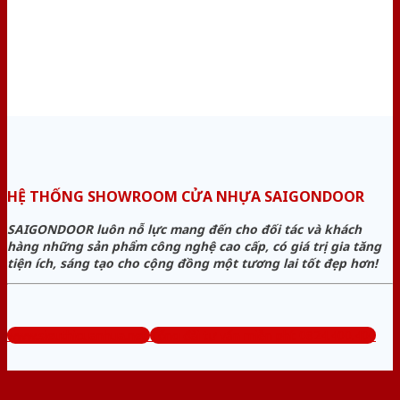
HỆ THỐNG SHOWROOM CỬA NHỰA SAIGONDOOR
SAIGONDOOR luôn nỗ lực mang đến cho đối tác và khách
hàng những sản phẩm công nghệ cao cấp, có giá trị gia tăng
tiện ích, sáng tạo cho cộng đồng một tương lai tốt đẹp hơn!
www.sieuthicuanhua.net
Tổng đài tư vấn miễn phí: 0824.400.400