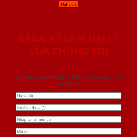
ĐĂNG KÝ LÀM ĐẠI LÝ
CỦA CHÚNG TÔI
Vui lòng nhập thông tin để đăng ký làm đại lý của
chúng tôi