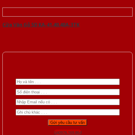
Cửa Vân Gỗ 5D KA-41.40.40A-3TK
Gọi 0976.169.864