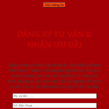
ĐĂNG KÝ TƯ VẤN &
NHẬN ƯU ĐÃI
Nhập thông tin để nhận được tư vấn miễn phí qua
điện thoại / email/ tại văn phòng hoặc tại nhà quý
khách. Chúng tôi cam kết mọi thông tin nhập vào
dưới đây được bảo mật tuyệt đối cũng như chỉ phục
vụ yêu cầu tư vấn duy nhất của quý khách tại đây.