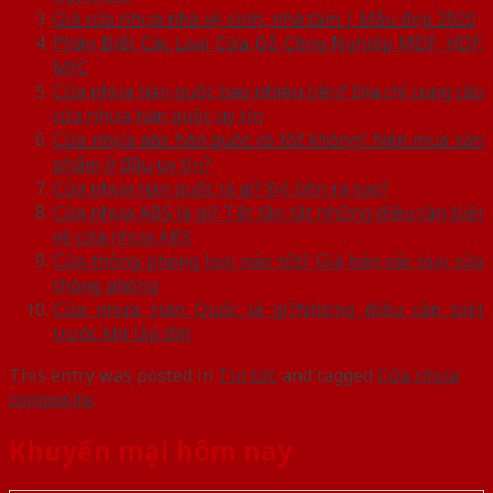
Giá cửa nhựa nhà vệ sinh, nhà tắm | Mẫu đẹp 2020
Phân Biệt Các Loại Cửa Gỗ Công Nghiệp MDF, HDF,
MFC
Cửa nhựa hàn quốc bao nhiêu tiền? Địa chỉ cung cấp
cửa nhựa hàn quốc uy tín
Cửa nhựa abs hàn quốc có tốt không? Nên mua sản
phẩm ở đâu uy tín?
Cửa nhựa hàn quốc là gì? Độ bền ra sao?
Cửa nhựa ABS là gì? Tất tần tật những điều cần biết
về cửa nhựa ABS
Cửa thông phòng loại nào tốt? Giá bán các loại cửa
thông phòng
Cửa nhựa Hàn Quốc là gì?Những điều cần biết
trước khi lắp đặt
This entry was posted in
Tin tức
and tagged
Cửa nhựa
composite
.
Khuyến mại hôm nay