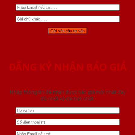
ĐĂNG KÝ NHẬN BÁO GIÁ
Nhập thông tin để nhận được báo giá mới nhât đầy
đủ nhất và chi tiết nhất.