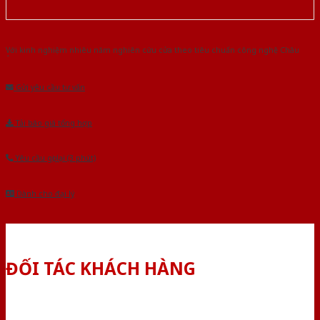
Với kinh nghiệm nhiêu năm nghiên cứu cửa theo tiêu chuẩn công nghệ Châu
Âu.Chúng tôi tự tin là nhà sản xuất & cung cấp hàng đầu tại Việt Nam!
Gửi yêu cầu tư vấn
Tải báo giá tổng hợp
Yêu cầu gọi lại (3 phút)
Dành cho đại lý
ĐỐI TÁC KHÁCH HÀNG