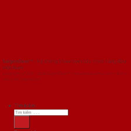
SaigonDoor™
- Hệ thống Showroom cửa nhựa hàng đầu
Việt Nam
Copyright ⓒ 2016 – 2026 SaigonDoor™ - www.bancuanhua.com | Đơn vị
chủ quản SaigonDoor
Tìm kiếm: