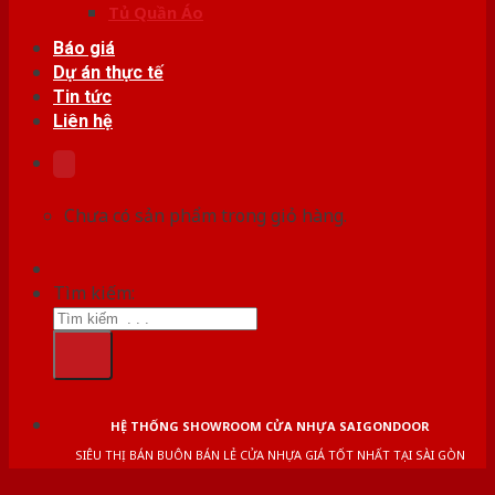
Tủ Quần Áo
Báo giá
Dự án thực tế
Tin tức
Liên hệ
Chưa có sản phẩm trong giỏ hàng.
Tìm kiếm:
HỆ THỐNG SHOWROOM CỬA NHỰA SAIGONDOOR
SIÊU THỊ BÁN BUÔN BÁN LẺ CỬA NHỰA GIÁ TỐT NHẤT TẠI SÀI GÒN