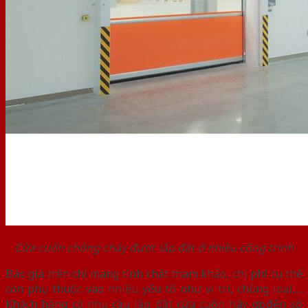
Cửa cuốn chống cháy được lắp đặt ở nhiều công trình
Báo giá trên chỉ mang tính chất tham khảo, chi phí cụ thể
còn phụ thuộc vào nhiều yếu tố như vị trí, chủng loại,…
Khách hàng có nhu cầu lắp đặt cửa cuốn hãy gọi đến số