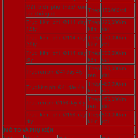
Mặt bích phụ thép/ con
Thép
150.000/cái
lăn chống xô
Trục kẽm phi Ø114 dày
Thép
220,000/m
1.9ly
kẽm
dài
Trục kẽm phi Ø114 dày
Thép
270,000/m
2.5ly
kẽm
dài
Trục kẽm phi Ø114 dày
Thép
350,000/m
3ly
kẽm
dài
Thép
350,000/m
Trục ren phi Ø41 dày 4ly
ren
dài
Thép
450,000/m
Trục kẽm phi Ø41 dày 4ly
kẽm
dài
Thép
450,000/m
Trục ren phi Ø168 dày 4ly
ren
dài
Trục kẽm phi Ø168 dày
Thép
500,000/m
4ly
kẽm
dài
MÔ TƠ VÀ PHỤ KIỆN