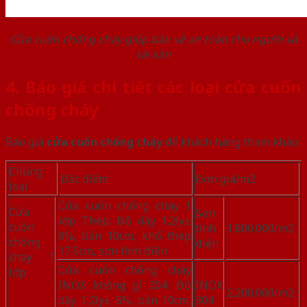
Cửa cuốn chống cháy giúp bảo vệ an toàn cho người và
tài sản
4. Báo giá chi tiết các loại cửa cuốn
chống cháy
Báo giá
cửa cuốn chống cháy
để khách hàng tham khảo:
Chủng
Đặc điểm
Đơn giá/m2
loại
Cửa cuốn chống cháy 1
Cửa
Sơn
lớp Thép: Độ dày 1.2ly±
cuốn
tĩnh
1.800.000/m2
8%, bản 10cm, khổ thép
chống
điện
17.5cm, sơn tĩnh điện
cháy 1
Cửa cuốn chống cháy
lớp
INOX không gỉ 304: Độ
INOX
2.200.000/m2
dày 1,2ly± 5%, bản 10cm,
304