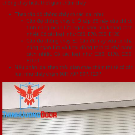
chống cháy hoặc thời gian chậm cháy.
Theo cấp độ chống cháy có các loại như:
Cấp độ chống cháy E: Ở cấp độ này cửa chỉ có
tính năng ngăn lửa ngăn khói mà không cách
nhiệt. Có các loại như E60, E70, E90, E120.
Cấp độ chống cháy EI: Cấp độ này vừa có khả
năng ngăn lửa và khói đồng thời có khả năng
cách nhiệt. Có các loại như EI60, EI70, EI90,
EI120.
Nếu phân loại theo thời gian cháy chậm thì sẽ có các
loại như cháy chậm 60P, 70P, 90P, 120P.