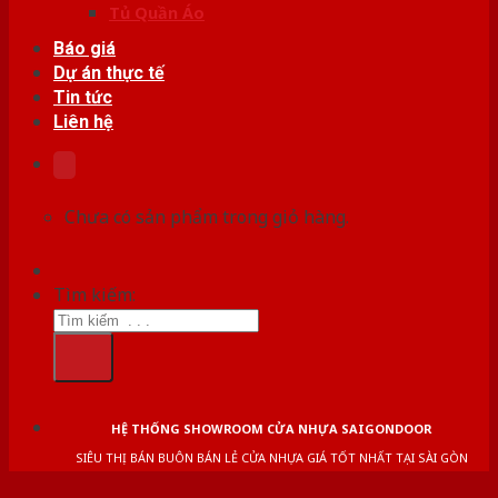
Tủ Quần Áo
Báo giá
Dự án thực tế
Tin tức
Liên hệ
Chưa có sản phẩm trong giỏ hàng.
Tìm kiếm:
HỆ THỐNG SHOWROOM CỬA NHỰA SAIGONDOOR
SIÊU THỊ BÁN BUÔN BÁN LẺ CỬA NHỰA GIÁ TỐT NHẤT TẠI SÀI GÒN