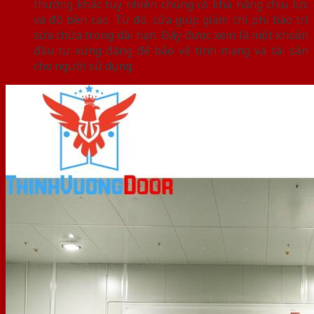
thường khác tuy nhiên chúng có khả năng chịu lực
và độ bền cao. Từ đó, cửa giúp giảm chi phí bảo trì
sửa chữa trong dài hạn. Đây được xem là một khoản
đầu tư xứng đáng để bảo vệ tính mạng và tài sản
cho người sử dụng.