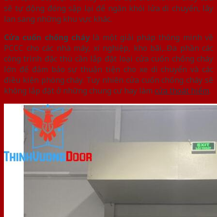
sẽ tự động đóng sập lại để ngăn khói lửa di chuyển, lây
lan sang những khu vực khác.
Cửa cuốn chống cháy
là một giải pháp thông minh về
PCCC cho các nhà máy, xí nghiệp, kho bãi,..Đa phần các
công trình đặc thù cần lắp đặt loại cửa cuốn chống cháy
lớn để đảm bảo sự thuận tiện cho xe di chuyển và các
điều kiện phòng cháy. Tuy nhiên cửa cuốn chống cháy sẽ
không lắp đặt ở những chung cư hay làm
cửa thoát hiểm
.