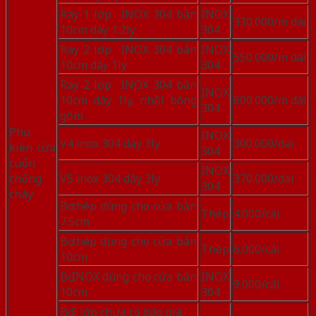
Ray 1 lớp INOX 304 bản
INOX
330.000/m dài
10cm dày 1.2ly
304
Ray 2 lớp INOX 304 bản
INOX
550.000/m dài
10cm dày 1ly
304
Ray 2 lớp INOX 304 bản
INOX
10cm dày 1ly, nhồi bông
600.000/m dài
304
gốm
Phụ
INOX
V4 inox 304 dày 3ly
300.000/dai
kiện cửa
304
cuốn
INOX
chống
V5 inox 304 dày 3ly
370.000/dai
304
cháy
Bọ thép dùng cho cửa bản
Thép
4.000/cái
7.5cm
Bọ thép dùng cho cửa bản
Thép
6.000/cái
10cm
Bọ INOX dùng cho cửa bản
INOX
9.000/cái
10cm
304
Bọ 2 lớp chưa có báo giá