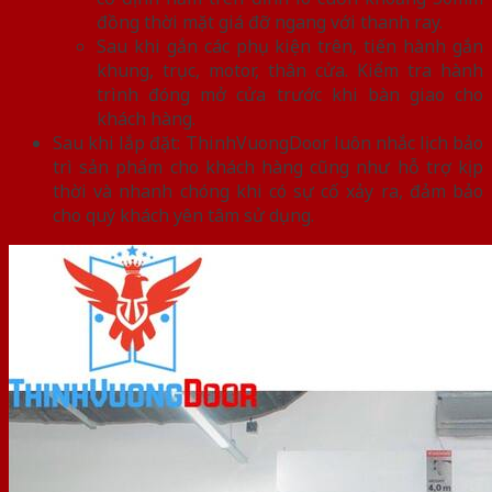
đồng thời mặt giá đỡ ngang với thanh ray.
Sau khi gắn các phụ kiện trên, tiến hành gắn
khung, trục, motor, thân cửa. Kiểm tra hành
trình đóng mở cửa trước khi bàn giao cho
khách hàng.
Sau khi lắp đặt: ThinhVuongDoor luôn nhắc lịch bảo
trì sản phẩm cho khách hàng cũng như hỗ trợ kịp
thời và nhanh chóng khi có sự cố xảy ra, đảm bảo
cho quý khách yên tâm sử dụng.