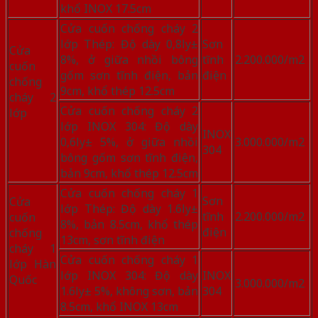
khổ INOX 17.5cm
Cửa cuốn chống cháy 2
lớp Thép: Độ dày 0,8ly±
Sơn
Cửa
8%, ở giữa nhồi bông
tĩnh
2.200.000/m2
cuốn
gốm sơn tĩnh điện, bản
điện
chống
9cm, khổ thép 12.5cm
cháy 2
Cửa cuốn chống cháy 2
lớp
lớp INOX 304: Độ dày
INOX
0,6ly± 5%, ở giữa nhồi
3.000.000/m2
304
bông gốm sơn tĩnh điện,
bản 9cm, khổ thép 12.5cm
Cửa cuốn chống cháy 1
Sơn
Cửa
lớp Thép: Độ dày 1.6ly±
tĩnh
2.200.000/m2
cuốn
8%, bản 8.5cm, khổ thép
điện
chống
13cm, sơn tĩnh điện
cháy 1
Cửa cuốn chống cháy 1
lớp Hàn
lớp INOX 304: Độ dày
INOX
Quốc
3.000.000/m2
1.6ly± 5%, không sơn, bản
304
8.5cm, khổ INOX 13cm