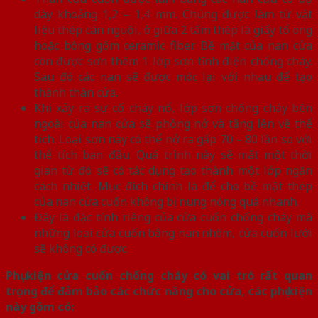
dày khoảng 1,2 – 1,4 mm. Chúng được làm từ vật
liệu thép cán nguội, ở giữa 2 tấm thép là giấy tổ ong
hoặc bông gốm ceramic fiber. Bề mặt của nan cửa
còn được sơn thêm 1 lớp sơn tĩnh điện chống cháy.
Sau đó các nan sẽ được móc lại với nhau để tạo
thành thân cửa.
Khi xảy ra sự cố cháy nổ, lớp sơn chống cháy bên
ngoài của nan cửa sẽ phồng nở và tăng lên về thể
tích. Loại sơn này có thể nở ra gấp 70 – 80 lần so với
thể tích ban đầu. Quá trình này sẽ mất một thời
gian từ đó sẽ có tác dụng tạo thành một lớp ngăn
cách nhiệt. Mục đích chính là để cho bề mặt thép
của nan cửa cuốn không bị nung nóng quá nhanh.
Đây là đặc tính riêng của cửa cuốn chống cháy mà
những loại cửa cuốn bằng nan nhôm, cửa cuốn lưới
sẽ không có được.
Phụ kiện cửa cuốn chống cháy có vai trò rất quan
trọng để đảm bảo các chức năng cho cửa, các phụ kiện
này gồm có: