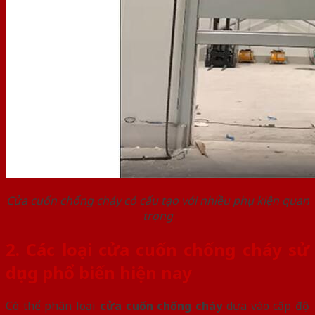
Cửa cuốn chống cháy có cấu tạo với nhiều phụ kiện quan
trọng
2. Các loại cửa cuốn chống cháy sử
dụng phổ biến hiện nay
Có thể phân loại
cửa cuốn chống cháy
dựa vào cấp độ