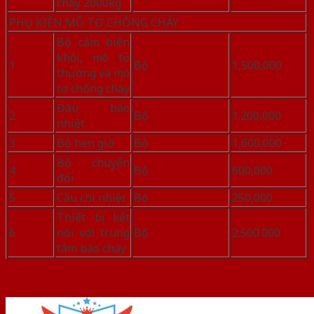
cháy 2000kg
PHỤ KIỆN MÔ TƠ CHỐNG CHÁY
Bộ cảm biến
khói, mô tơ
1
Bộ
1,500,000
thường và mô
tơ chống cháy
Đầu báo
2
Bộ
1.200,000
nhiệt
3
Bộ hẹn giờ
Bộ
1,600,000
Bộ chuyển
4
Bộ
600,000
đổi
5
Cầu chì nhiệt
Bộ
250,000
Thiết bị kết
6
nối với trung
Bộ
2.500.000
tâm báo cháy