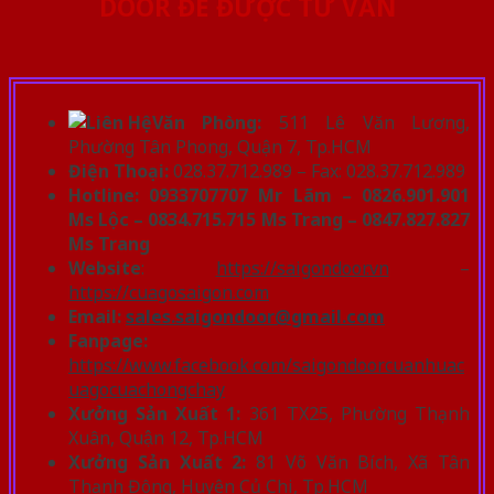
DOOR ĐỂ ĐƯỢC TƯ VẤN
Văn Phòng:
511 Lê Văn Lương,
Phường Tân Phong, Quận 7, Tp.HCM
Điện Thoại:
028.37.712.989 – Fax: 028.37.712.989
Hotline: 0933707707 Mr Lãm – 0826.901.901
Ms Lộc – 0834.715.715 Ms Trang – 0847.827.827
Ms Trang
Website
:
https://saigondoor.vn
–
https://cuagosaigon.com
Email:
sales.saigondoor@gmail.com
Fanpage:
https://www.facebook.com/saigondoorcuanhuac
uagocuachongchay
Xưởng Sản Xuất 1:
361 TX25, Phường Thạnh
Xuân, Quận 12, Tp.HCM
Xưởng Sản Xuất 2:
81 Võ Văn Bích, Xã Tân
Thạnh Đông, Huyện Củ Chi, Tp.HCM