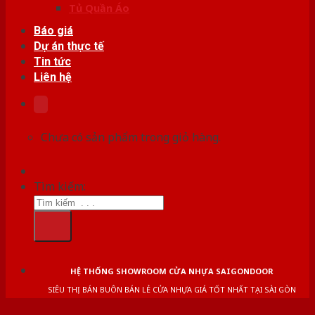
Tủ Quần Áo
Báo giá
Dự án thực tế
Tin tức
Liên hệ
Chưa có sản phẩm trong giỏ hàng.
Tìm kiếm:
HỆ THỐNG SHOWROOM CỬA NHỰA SAIGONDOOR
SIÊU THỊ BÁN BUÔN BÁN LẺ CỬA NHỰA GIÁ TỐT NHẤT TẠI SÀI GÒN