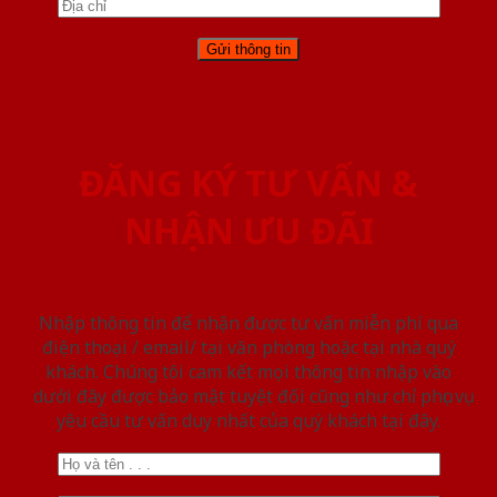
ĐĂNG KÝ TƯ VẤN &
NHẬN ƯU ĐÃI
Nhập thông tin để nhận được tư vấn miễn phí qua
điện thoại / email/ tại văn phòng hoặc tại nhà quý
khách. Chúng tôi cam kết mọi thông tin nhập vào
dưới đây được bảo mật tuyệt đối cũng như chỉ phục vụ
yêu cầu tư vấn duy nhất của quý khách tại đây.