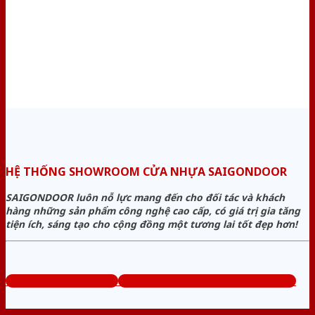
HỆ THỐNG SHOWROOM CỬA NHỰA SAIGONDOOR
SAIGONDOOR luôn nỗ lực mang đến cho đối tác và khách
hàng những sản phẩm công nghệ cao cấp, có giá trị gia tăng
tiện ích, sáng tạo cho cộng đồng một tương lai tốt đẹp hơn!
www.sieuthicuanhua.net
Tổng đài tư vấn miễn phí: 0824.400.400