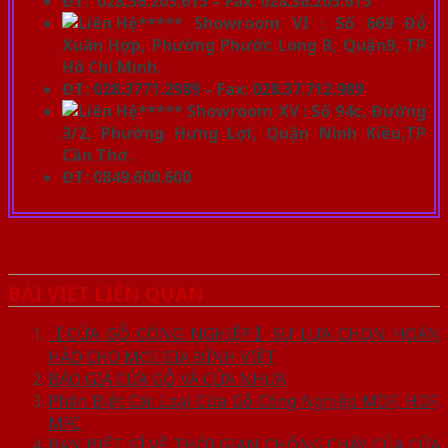
ĐT: 028.36.205.615 – Fax: 028.36.205.615
***** Showroom VI : Số 669 Đỗ
Xuân Hợp, Phường Phước Long B, Quận9, TP
Hồ Chí Minh.
ĐT:
028.3771.2989
– Fax:
028.37.712.989
***** Showroom XV : Số 94c, Đường
3/2, Phường Hưng Lợi, Quận Ninh Kiều,TP
Cần Thơ.
ĐT: 0849.600.600
BÀI VIẾT LIÊN QUAN
【CỬA GỖ CÔNG NGHIỆP】SỰ LỰA CHỌN HOÀN
HẢO CHO MỌI GIA ĐÌNH VIỆT
BÁO GIÁ CỬA GỖ VÀ CỬA NHỰA
Phân Biệt Các Loại Cửa Gỗ Công Nghiệp MDF, HDF,
MFC
BẠN BIẾT GÌ VỀ THỜI GIAN CHỐNG CHÁY CỦA CỬA