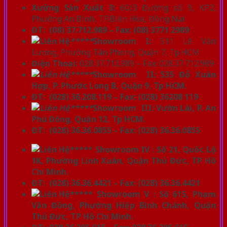
Xưởng Sản Xuất 3:
60/3 Đường số 9, KP2,
Phường An Bình, TP.Biên Hòa, Đồng Nai
ĐT: (08) 37.712.989 – Fax: (08) 3771 2989
*****
Showroom I:
511 Lê Văn
Lương, Phường Tân Phong, Quận 7, Tp.HCM
Điện Thoại:
028.37.712.989 – Fax: 028.37.712.989
*****
Showroom II
:
535 Đỗ Xuân
Hợp, P. Phước Long B, Quận 9, Tp HCM.
ĐT: (028) 36.208.119 – Fax: (028) 36208 119
*****
Showroom III
:
Vườn Lài, P. An
Phú Đông, Quận 12, Tp HCM.
ĐT: (028) 36.36.0855 – Fax: (028) 36.36.0855
***** Showroom IV : Số 21, Quốc Lộ
1K, Phường Linh Xuân, Quận Thủ Đức, TP Hồ
Chí Minh.
ĐT: (028) 36.36.4421 – Fax: (028) 36.36.4421
***** Showroom V : Số 615, Phạm
Văn Đồng, Phường Hiệp Bình Chánh, Quận
Thủ Đức, TP Hồ Chí Minh.