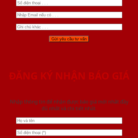
ĐĂNG KÝ NHẬN BÁO GIÁ
Nhập thông tin để nhận được báo giá mới nhât đầy
đủ nhất và chi tiết nhất.