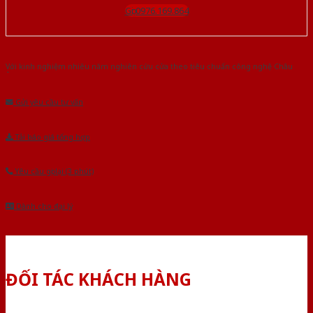
Gọi 0976.169.864
Với kinh nghiệm nhiêu năm nghiên cứu cửa theo tiêu chuẩn công nghệ Châu
Âu.Chúng tôi tự tin là nhà sản xuất & cung cấp hàng đầu tại Việt Nam!
Gửi yêu cầu tư vấn
Tải báo giá tổng hợp
Yêu cầu gọi lại (3 phút)
Dành cho đại lý
ĐỐI TÁC KHÁCH HÀNG