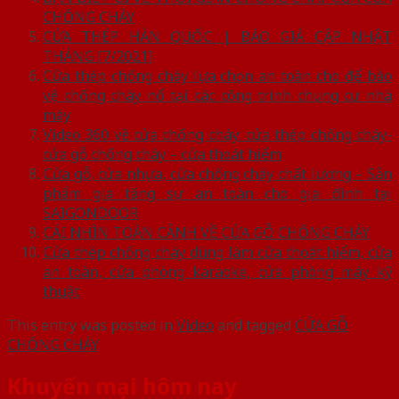
CHỐNG CHÁY
CỬA THÉP HÀN QUỐC | BÁO GIÁ CẬP NHẬT
THÁNG [7/2021]
Cửa thép chống cháy lựa chọn an toàn cho để bảo
vệ chống cháy nổ tại các công trình chung cư nhà
máy
Video 360 về cửa chống cháy: cửa thép chống cháy-
cửa gỗ chống cháy – cửa thoát hiểm
Cửa gỗ, cửa nhựa, cửa chống cháy chất lượng – Sản
phẩm gia tăng sự an toàn cho gia đình tại
SAIGONDOOR
CÁI NHÌN TOÀN CẢNH VỀ CỬA GỖ CHỐNG CHÁY
Cửa thép chống cháy dùng làm cửa thoát hiểm, cửa
an toàn, cửa phòng karaoke, cửa phòng máy kỹ
thuật
This entry was posted in
Video
and tagged
CỬA GỖ
CHỐNG CHÁY
.
Khuyến mại hôm nay