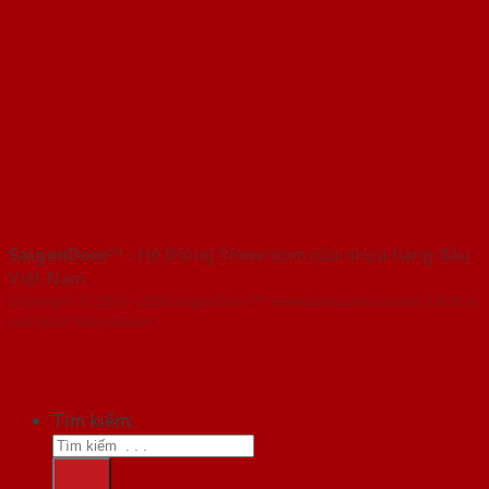
SaigonDoor™
- Hệ thống Showroom cửa nhựa hàng đầu
Việt Nam
Copyright ⓒ 2016 – 2026 SaigonDoor™ - www.bancuanhua.com | Đơn vị
chủ quản SaigonDoor
Tìm kiếm: