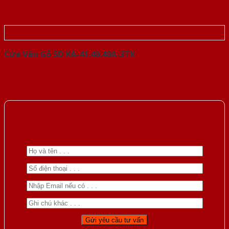
Cửa Vân Gỗ 5D KA-41.40.40A-3TK