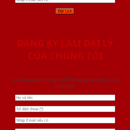
ĐĂNG KÝ LÀM ĐẠI LÝ
CỦA CHÚNG TÔI
Vui lòng nhập thông tin để đăng ký làm đại lý của
chúng tôi