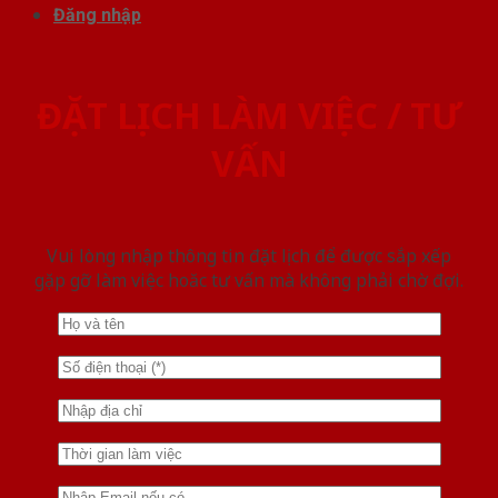
Đăng nhập
ĐẶT LỊCH LÀM VIỆC / TƯ
VẤN
Vui lòng nhập thông tin đặt lịch để được sắp xếp
gặp gỡ làm việc hoăc tư vấn mà không phải chờ đợi.