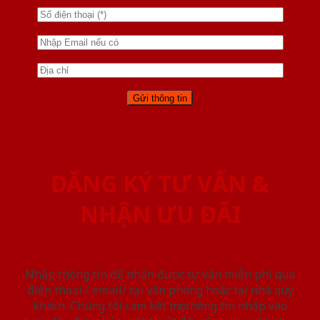
ĐĂNG KÝ TƯ VẤN &
NHẬN ƯU ĐÃI
Nhập thông tin để nhận được tư vấn miễn phí qua
điện thoại / email/ tại văn phòng hoặc tại nhà quý
khách. Chúng tôi cam kết mọi thông tin nhập vào