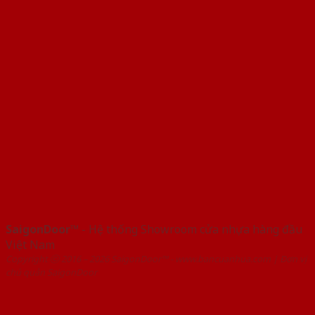
SaigonDoor™
- Hệ thống Showroom cửa nhựa hàng đầu
Việt Nam
Copyright ⓒ 2016 – 2026 SaigonDoor™ - www.bancuanhua.com | Đơn vị
chủ quản SaigonDoor