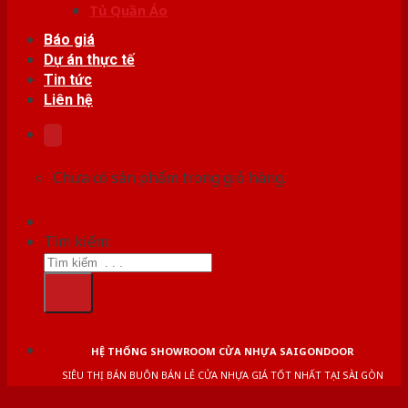
Tủ Quần Áo
Báo giá
Dự án thực tế
Tin tức
Liên hệ
Chưa có sản phẩm trong giỏ hàng.
Tìm kiếm:
HỆ THỐNG SHOWROOM CỬA NHỰA SAIGONDOOR
SIÊU THỊ BÁN BUÔN BÁN LẺ CỬA NHỰA GIÁ TỐT NHẤT TẠI SÀI GÒN