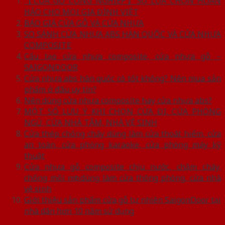
【CỬA GỖ CÔNG NGHIỆP】SỰ LỰA CHỌN HOÀN
HẢO CHO MỌI GIA ĐÌNH VIỆT
BÁO GIÁ CỬA GỖ VÀ CỬA NHỰA
SO SÁNH CỬA NHỰA ABS HÀN QUỐC VÀ CỬA NHỰA
COMPOSITE
Cấu tạo cửa nhựa composite, cửa nhựa gỗ –
SAIGONDOOR
Cửa nhựa abs hàn quốc có tốt không? Nên mua sản
phẩm ở đâu uy tín?
Nên dùng cửa nhựa composite hay cửa nhựa abs?
MỘT SỐ LƯU Ý KHI CHỌN CỬA ĐI, CỬA PHÒNG
NGỦ, CỬA NHÀ TẮM, NHÀ VỆ SINH
Cửa thép chống cháy dùng làm cửa thoát hiểm, cửa
an toàn, cửa phòng karaoke, cửa phòng máy kỹ
thuật
Cửa nhựa gỗ composite chịu nước, chậm cháy,
chống mối mọt dùng làm cửa thông phòng, cửa nhà
vệ sinh
Giới thiệu sản phẩm cửa gỗ tự nhiên SaigonDoor tại
nhà dân hơn 10 năm sử dụng