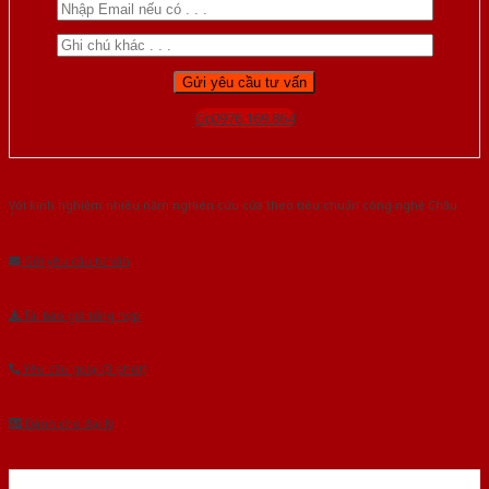
Gọi 0976.169.864
Với kinh nghiệm nhiêu năm nghiên cứu cửa theo tiêu chuẩn công nghệ Châu
Âu.Chúng tôi tự tin là nhà sản xuất & cung cấp hàng đầu tại Việt Nam!
Gửi yêu cầu tư vấn
Tải báo giá tổng hợp
Yêu cầu gọi lại (3 phút)
Dành cho đại lý