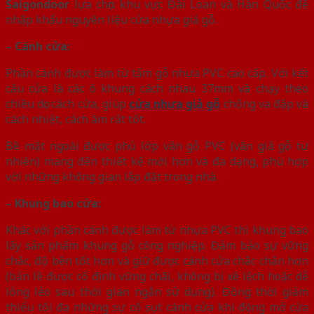
Saigondoor
lựa chọn khu vực Đài Loan và Hàn Quốc để
nhập khẩu nguyên liệu cửa nhựa giả gỗ.
– Cánh cửa:
Phần cánh được làm từ tấm gỗ nhựa PVC cao cấp. Với kết
cấu cửa là các ô khung cách nhau 37mm và chạy theo
chiều dọc cách cửa, giúp
cửa nhựa giả gỗ
chống va đập và
cách nhiệt, cách âm rất tốt.
Bề mặt ngoài được phủ lớp vân gỗ PVC (vân giả gỗ tự
nhiên) mang đến thiết kế mới hơn và đa dạng, phù hợp
với những không gian lắp đặt trong nhà.
– Khung bao cửa:
Khác với phần cánh được làm từ nhựa PVC thì khung bao
lấy sản phẩm khung gỗ công nghiệp. Đảm bảo sự vững
chắc, độ bền tốt hơn và giữ được cánh cửa chắc chắn hơn
(bản lề được cố định vững chãi, không bị xê lệch hoặc dễ
lỏng lẻo sau thời gian ngắn sử dụng). Đồng thời giảm
thiểu tối đa những sự cố sụt cánh cửa khi đóng mở cửa