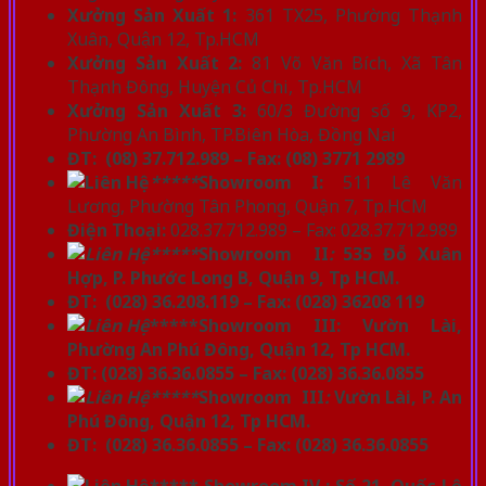
Xưởng Sản Xuất 1:
361 TX25, Phường Thạnh
Xuân, Quận 12, Tp.HCM
Xưởng Sản Xuất 2:
81 Võ Văn Bích, Xã Tân
Thạnh Đông, Huyện Củ Chi, Tp.HCM
Xưởng Sản Xuất 3:
60/3 Đường số 9, KP2,
Phường An Bình, TP.Biên Hòa, Đồng Nai
ĐT: (08) 37.712.989 – Fax: (08) 3771 2989
*****
Showroom I:
511 Lê Văn
Lương, Phường Tân Phong, Quận 7, Tp.HCM
Điện Thoại:
028.37.712.989 – Fax: 028.37.712.989
*****
Showroom II
:
535 Đỗ Xuân
Hợp, P. Phước Long B, Quận 9, Tp HCM.
ĐT: (028) 36.208.119 – Fax: (028) 36208 119
*****Showroom III: Vườn Lài,
Phường An Phú Đông, Quận 12, Tp HCM.
ĐT: (028) 36.36.0855 – Fax: (028) 36.36.0855
*****
Showroom III
:
Vườn Lài, P. An
Phú Đông, Quận 12, Tp HCM.
ĐT: (028) 36.36.0855 – Fax: (028) 36.36.0855
***** Showroom IV : Số 21, Quốc Lộ