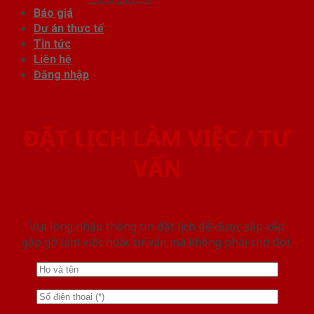
Báo giá
Dự án thực tế
Tin tức
Liên hệ
Đăng nhập
ĐẶT LỊCH LÀM VIỆC / TƯ
VẤN
Vui lòng nhập thông tin đặt lịch để được sắp xếp
gặp gỡ làm việc hoăc tư vấn mà không phải chờ đợi.