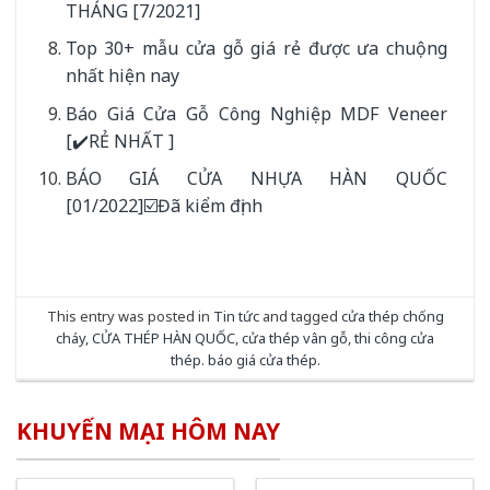
THÁNG [7/2021]
Top 30+ mẫu cửa gỗ giá rẻ được ưa chuộng
nhất hiện nay
Báo Giá Cửa Gỗ Công Nghiệp MDF Veneer
[✔️RẺ NHẤT ]
BÁO GIÁ CỬA NHỰA HÀN QUỐC
[01/2022]☑️Đã kiểm định
This entry was posted in
Tin tức
and tagged
cửa thép chống
cháy
,
CỬA THÉP HÀN QUỐC
,
cửa thép vân gỗ
,
thi công cửa
thép. báo giá cửa thép
.
KHUYẾN MẠI HÔM NAY