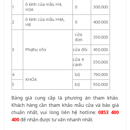
ô kính của mẫu H4,
1
ô
300.000
H3A
ô kính của mẫu H4A,
2
ô
400.000
H8
cửa
350.000
đơn
3
Phụ thu ofix
cửa đôi
450.000
cửa 4
550.000
cánh
4
bộ
790.000
KHÓA
5
bộ
950.000
Bảng giá cung cấp là phương án tham khảo.
Khách hàng cần tham khảo mẫu cửa và báo giá
chuẩn nhất, vui lòng liên hệ hotline:
0853 400
400
để nhận được tư vấn nhanh nhất.