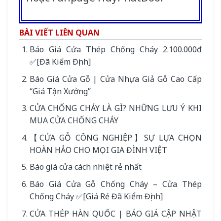
BÀI VIẾT LIÊN QUAN
Báo Giá Cửa Thép Chống Cháy 2.100.000đ
✅[Đã Kiểm Định]
Báo Giá Cửa Gỗ | Cửa Nhựa Giả Gỗ Cao Cấp
“Giá Tận Xưởng”
CỬA CHỐNG CHÁY LÀ GÌ? NHỮNG LƯU Ý KHI
MUA CỬA CHỐNG CHÁY
【CỬA GỖ CÔNG NGHIỆP】SỰ LỰA CHỌN
HOÀN HẢO CHO MỌI GIA ĐÌNH VIỆT
Báo giá cửa cách nhiệt rẻ nhất
Báo Giá Cửa Gỗ Chống Cháy – Cửa Thép
Chống Cháy ✅[Giá Rẻ Đã Kiểm Định]
CỬA THÉP HÀN QUỐC | BÁO GIÁ CẬP NHẬT