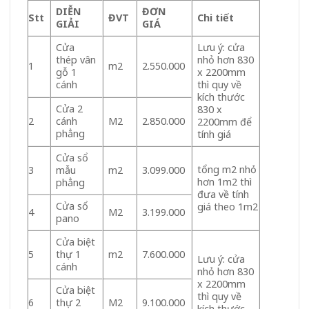
DIỄN
ĐƠN
Stt
ĐVT
Chi tiết
GIẢI
GIÁ
Cửa
Lưu ý: cửa
thép vân
nhỏ hơn 830
1
m2
2.550.000
gỗ 1
x 2200mm
cánh
thì quy về
kích thước
Cửa 2
830 x
2
cánh
M2
2.850.000
2200mm để
phẳng
tính giá
Cửa sổ
tổng m2 nhỏ
3
mẫu
m2
3.099.000
hơn 1m2 thì
phẳng
đưa về tính
Cửa sổ
giá theo 1m2
4
M2
3.199.000
pano
Cửa biệt
5
thự 1
m2
7.600.000
Lưu ý: cửa
cánh
nhỏ hơn 830
x 2200mm
Cửa biệt
thì quy về
6
thự 2
M2
9.100.000
kích thước