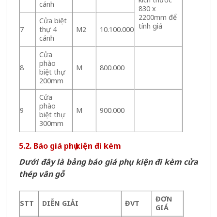
cánh
830 x
2200mm để
Cửa biệt
tính giá
7
thự 4
M2
10.100.000
cánh
Cửa
phào
8
M
800.000
biệt thự
200mm
Cửa
phào
9
M
900.000
biệt thự
300mm
5.2. Báo giá phụ kiện đi kèm
Dưới đây là bảng báo giá phụ kiện đi kèm cửa
thép vân gỗ
ĐƠN
STT
DIỄN GIẢI
ĐVT
GIÁ