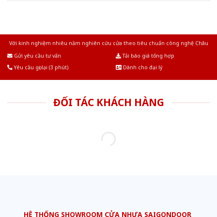
Với kinh nghiệm nhiêu năm nghiên cứu cửa theo tiêu chuẩn công nghệ Châu
Âu.Chúng tôi tự tin là nhà sản xuất & cung cấp hàng đầu tại Việt Nam!
Gửi yêu cầu tư vấn
Tải báo giá tổng hợp
Yêu cầu gọi lại (3 phút)
Dành cho đại lý
ĐỐI TÁC KHÁCH HÀNG
HỆ THỐNG SHOWROOM CỬA NHỰA SAIGONDOOR