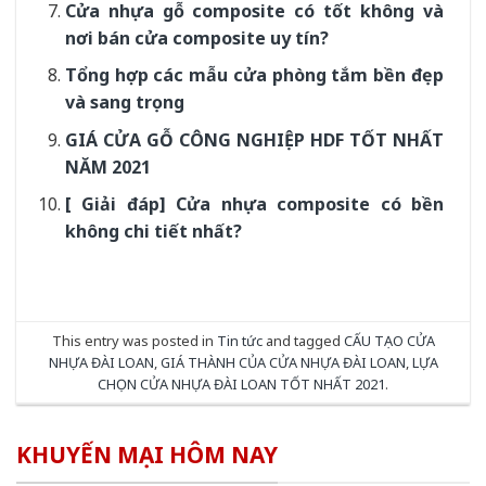
Cửa nhựa gỗ composite có tốt không và
nơi bán cửa composite uy tín?
Tổng hợp các mẫu cửa phòng tắm bền đẹp
và sang trọng
GIÁ CỬA GỖ CÔNG NGHIỆP HDF TỐT NHẤT
NĂM 2021
[ Giải đáp] Cửa nhựa composite có bền
không chi tiết nhất?
This entry was posted in
Tin tức
and tagged
CẤU TẠO CỬA
NHỰA ĐÀI LOAN
,
GIÁ THÀNH CỦA CỬA NHỰA ĐÀI LOAN
,
LỰA
CHỌN CỬA NHỰA ĐÀI LOAN TỐT NHẤT 2021
.
KHUYẾN MẠI HÔM NAY