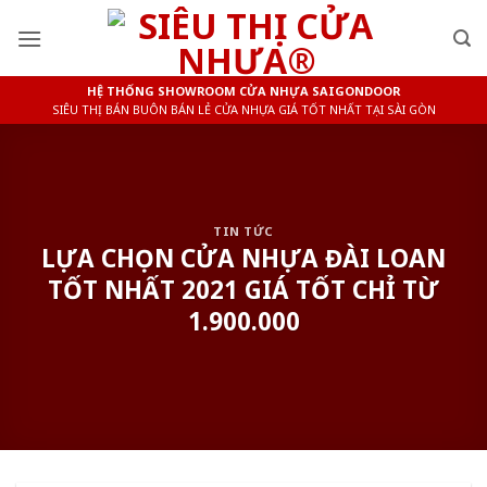
Skip
to
content
HỆ THỐNG SHOWROOM CỬA NHỰA SAIGONDOOR
SIÊU THỊ BÁN BUÔN BÁN LẺ CỬA NHỰA GIÁ TỐT NHẤT TẠI SÀI GÒN
TIN TỨC
LỰA CHỌN CỬA NHỰA ĐÀI LOAN
TỐT NHẤT 2021 GIÁ TỐT CHỈ TỪ
1.900.000