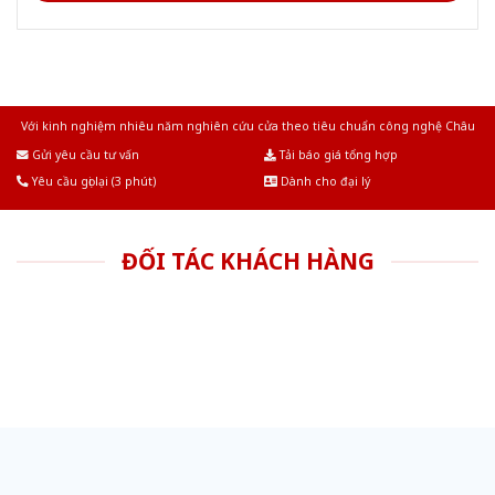
Với kinh nghiệm nhiêu năm nghiên cứu cửa theo tiêu chuẩn công nghệ Châu
Âu.Chúng tôi tự tin là nhà sản xuất & cung cấp hàng đầu tại Việt Nam!
Gửi yêu cầu tư vấn
Tải báo giá tổng hợp
Yêu cầu gọi lại (3 phút)
Dành cho đại lý
ĐỐI TÁC KHÁCH HÀNG