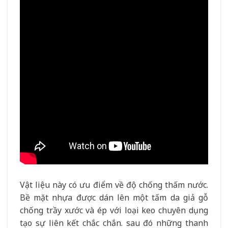
Vật liệu này có ưu điểm về độ chống thấm nước.
Bề mặt nhựa được dán lên một tấm da giả gỗ
chống trầy xước và ép với loại keo chuyên dụng
tạo sự liên kết chắc chắn. sau đó những thanh