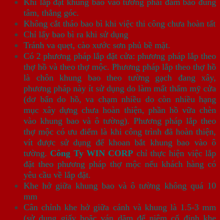
Khi lắp đặt khung bao vào tường phải đảm bảo đúng
tâm, thẳng góc.
Không cắt tháo bao bì khi việc thi công chưa hoàn tất
Chỉ lấy bao bì ra khi sử dụng
Tránh va quẹt, cào xước sơn phủ bề mặt.
Có 2 phương pháp lắp đặt cửa: phương pháp lắp theo
thợ hồ và theo thợ mộc. Phương pháp lắp theo thợ hồ
là chôn khung bao theo tường gạch đang xây,
phương pháp này ít sử dụng do làm mất thẩm mỹ cửa
(dơ bẩn do hồ, va chạm nhiều do còn nhiều hạng
mục xây dựng chưa hoàn thiện, phần hồ vữa chèn
vào khung bao và ô tường). Phương pháp lắp theo
thợ mộc có ưu điểm là khi công trình đã hoàn thiện,
vít được sử dụng để khoan bắt khung bao vào ô
tường.
Công Ty WIN CORP
chỉ thực hiện việc lắp
đặt theo phương pháp thợ mộc nếu khách hàng có
yêu cầu về lắp đặt.
Khe hở giữa khung bao và ô tường không quá 10
mm
Cân chỉnh khe hở giữa cánh và khung là 1.5-3 mm
(sử dụng giấy hoặc ván dăm để niêm cố định khe