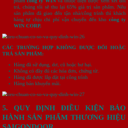
phẩm
công ty WIN
và thuộc diện được xem xét đổi
trả, chúng tôi sẽ thu lại 65% giá trị sản phẩm. Nếu
sản phẩm đã giao đến tận nhà/công trình thì khách
hàng tự chịu chi phí vận chuyển đến kho
công ty
WIN CORP.
CÁC TRƯỜNG HỢP KHÔNG ĐƯỢC ĐỔI HOẶC
TRẢ SẢN PHẨM:
Hàng đã sử dụng, dơ, cũ hoặc hư hại.
Không có đầy đủ các hóa đơn, chứng từ.
Hàng đã được lắp đặt tại công trình
Hàng bán khuyến mãi.
5. QUY ĐỊNH ĐIỀU KIỆN BẢO
HÀNH SẢN PHẨM THƯƠNG HIỆU
SAIGONDOOR