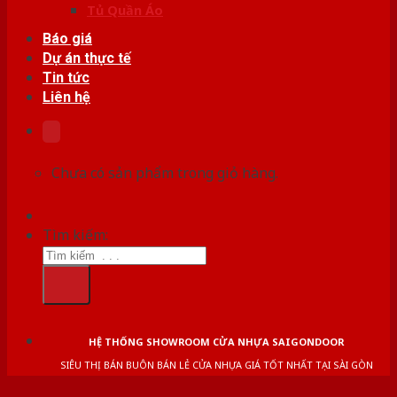
Tủ Quần Áo
Báo giá
Dự án thực tế
Tin tức
Liên hệ
Chưa có sản phẩm trong giỏ hàng.
Tìm kiếm:
HỆ THỐNG SHOWROOM CỬA NHỰA SAIGONDOOR
SIÊU THỊ BÁN BUÔN BÁN LẺ CỬA NHỰA GIÁ TỐT NHẤT TẠI SÀI GÒN