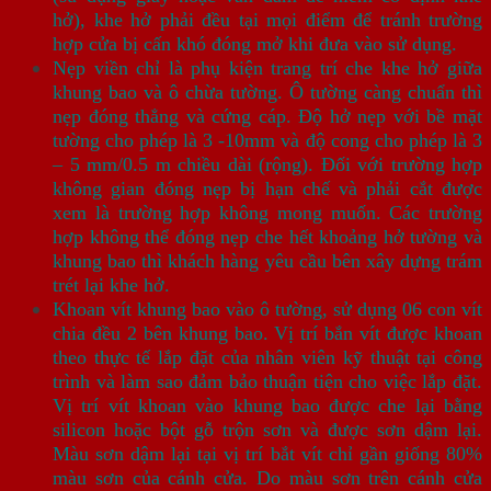
hở), khe hở phải đều tại mọi điểm để tránh trường
hợp cửa bị cấn khó đóng mở khi đưa vào sử dụng.
Nẹp viền chỉ là phụ kiện trang trí che khe hở giữa
khung bao và ô chừa tường. Ô tường càng chuẩn thì
nẹp đóng thẳng và cứng cáp. Độ hở nẹp với bề mặt
tường cho phép là 3 -10mm và độ cong cho phép là 3
– 5 mm/0.5 m chiều dài (rộng). Đối với trường hợp
không gian đóng nẹp bị hạn chế và phải cắt được
xem là trường hợp không mong muốn. Các trường
hợp không thể đóng nẹp che hết khoảng hở tường và
khung bao thì khách hàng yêu cầu bên xây dựng trám
trét lại khe hở.
Khoan vít khung bao vào ô tường, sử dụng 06 con vít
chia đều 2 bên khung bao. Vị trí bắn vít được khoan
theo thực tế lắp đặt của nhân viên kỹ thuật tại công
trình và làm sao đảm bảo thuận tiện cho việc lắp đặt.
Vị trí vít khoan vào khung bao được che lại bằng
silicon hoặc bột gỗ trộn sơn và được sơn dậm lại.
Màu sơn dậm lại tại vị trí bắt vít chỉ gần giống 80%
màu sơn của cánh cửa. Do màu sơn trên cánh cửa