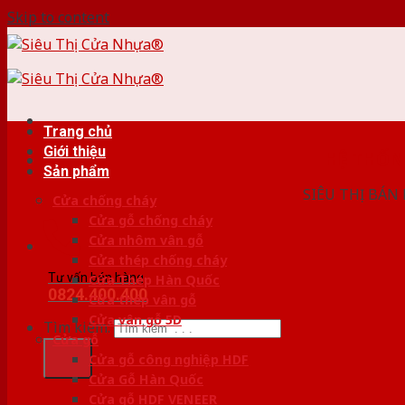
Skip to content
Trang chủ
Giới thiệu
HỆ THỐ
Sản phẩm
SIÊU THỊ BÁN
Cửa chống cháy
Cửa gỗ chống cháy
Cửa nhôm vân gỗ
Cửa thép chống cháy
Tư vấn bán hàng
Cửa Thép Hàn Quốc
0824.400.400
Cửa thép vân gỗ
Cửa vân gỗ 5D
Tìm kiếm:
Cửa gỗ
Cửa gỗ công nghiệp HDF
Cửa Gỗ Hàn Quốc
Cửa gỗ HDF VENEER