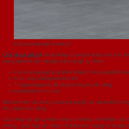
Cửa nhựa giả gỗ là cửa gì?
Cửa nhựa giả gỗ
là các dòng cửa nhựa được sản xuất t
mang lại hình ảnh vân gỗ, màu sắc gỗ tự nhiên.
Cửa nhựa giả gỗ giúp khắc phục rất nhiều yếu điểm c
Chịu nước, chống mối mọt tốt
Trọng lượng nhẹ, dễ dàng di chuyển, thi công
Giá thành tối ưu hơn
Bên cạnh đó, các dòng cửa nhựa giả gỗ cao cấp có khả năn
cho người tiêu dùng.
Cửa nhựa giả gỗ là một trong xu hướng thịnh hành với 
phòng,… phù hợp với nhiều lối kiến trúc, mang tới vẻ đẹp t