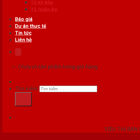
Tủ Kệ Bếp
Tủ Quần Áo
Báo giá
Dự án thực tế
Tin tức
Liên hệ
Chưa có sản phẩm trong giỏ hàng.
Tìm kiếm:
HỆ THỐ
SIÊU THỊ BÁN