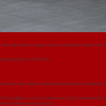
ừ hỗn hợp nhựa và vụn gỗ, hoặc các sản phẩm thuần nhựa 
ủa dòng cửa gỗ tự nhiên như:
g cách âm, cách nhiệt, chống cháy lan hiệu quả, mang đến m
tính ứng dụng cao. Các sản phẩm cửa giả gỗ thường được 
inh tế, hiện đại và sang trọng.