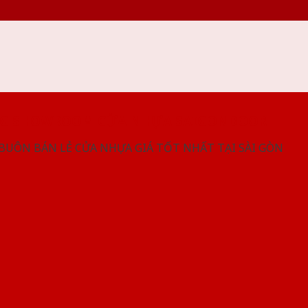
NG SHOWROOM CỬA NHỰA SAIGONDOOR
 BUÔN BÁN LẺ CỬA NHỰA GIÁ TỐT NHẤT TẠI SÀI GÒN