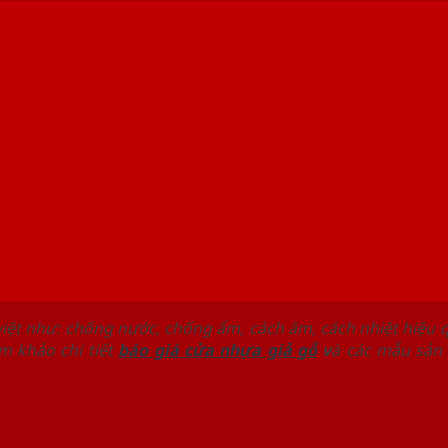
 việt như: chống nước, chống ẩm, cách âm, cách nhiệt hiệu
m khảo chi tiết
báo giá cửa nhựa giả gỗ
v
à các mẫu sản