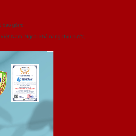
t bao gồm:
 Việt Nam. Ngoài khả năng chịu nước,