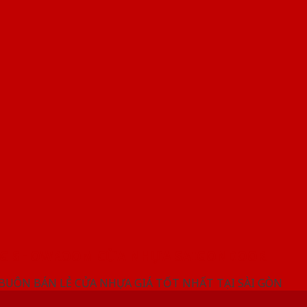
NG SHOWROOM CỬA NHỰA SAIGONDOOR
 BUÔN BÁN LẺ CỬA NHỰA GIÁ TỐT NHẤT TẠI SÀI GÒN