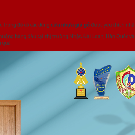
ỗ, trong đó có các dòng
cửa nhựa giả gỗ
được yêu thích nhấ
huộng hàng đầu tại thị trường Nhật, Đài Loan, Hàn Quốc và
 quả.