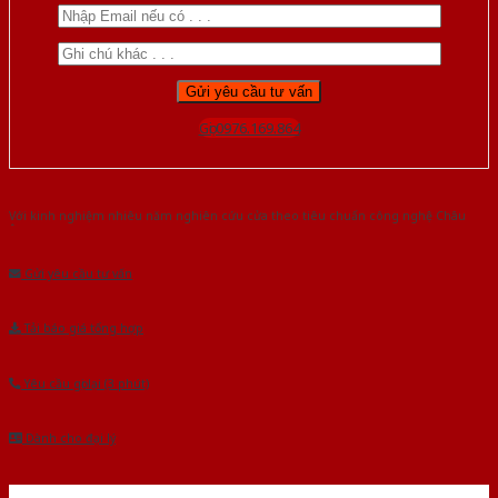
Gọi 0976.169.864
Với kinh nghiệm nhiêu năm nghiên cứu cửa theo tiêu chuẩn công nghệ Châu
Âu.Chúng tôi tự tin là nhà sản xuất & cung cấp hàng đầu tại Việt Nam!
Gửi yêu cầu tư vấn
Tải báo giá tổng hợp
Yêu cầu gọi lại (3 phút)
Dành cho đại lý