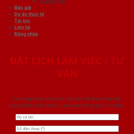
Tủ Quần Áo
Báo giá
Dự án thực tế
Tin tức
Liên hệ
Đăng nhập
ĐẶT LỊCH LÀM VIỆC / TƯ
VẤN
Vui lòng nhập thông tin đặt lịch để được sắp xếp
gặp gỡ làm việc hoăc tư vấn mà không phải chờ đợi.