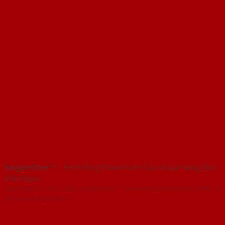
SaigonDoor™
- Hệ thống Showroom cửa nhựa hàng đầu
Việt Nam
Copyright ⓒ 2016 – 2026 SaigonDoor™ - www.bancuanhua.com | Đơn vị
chủ quản SaigonDoor