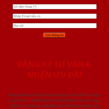
ĐĂNG KÝ TƯ VẤN &
NHẬN ƯU ĐÃI
Nhập thông tin để nhận được tư vấn miễn phí qua
điện thoại / email/ tại văn phòng hoặc tại nhà quý
khách. Chúng tôi cam kết mọi thông tin nhập vào