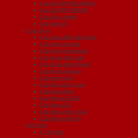
Cửa gỗ MDF MELAMINE
Cửa gỗ MDF VENEER
Cửa gỗ tự nhiên
Cửa vòm gỗ
Cửa nhựa
Cửa nhựa ABS Hàn Quốc
Cửa nhựa cao cấp
Cửa nhựa Composite
Cửa nhựa Đài Loan
Cửa nhựa ghép thanh
Cửa nhựa Sungyu
Cửa vòm nhựa
Cửa Nhựa Đài Loan
Cửa Nhựa Đẹp
Cửa Nhựa Giả Gỗ
Cửa Nhựa Gỗ
Cửa Nhựa Hàn Quốc
Cửa Nhựa Vân Gỗ
Nội thất
Tủ Kệ Bếp