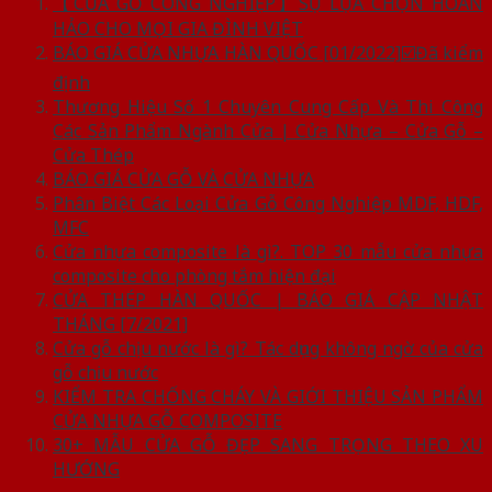
【CỬA GỖ CÔNG NGHIỆP】SỰ LỰA CHỌN HOÀN
HẢO CHO MỌI GIA ĐÌNH VIỆT
BÁO GIÁ CỬA NHỰA HÀN QUỐC [01/2022]☑️Đã kiểm
định
Thương Hiệu Số 1 Chuyên Cung Cấp Và Thi Công
Các Sản Phẩm Ngành Cửa | Cửa Nhựa – Cửa Gỗ –
Cửa Thép
BÁO GIÁ CỬA GỖ VÀ CỬA NHỰA
Phân Biệt Các Loại Cửa Gỗ Công Nghiệp MDF, HDF,
MFC
Cửa nhựa composite là gì?. TOP 30 mẫu cửa nhựa
composite cho phòng tắm hiện đại
CỬA THÉP HÀN QUỐC | BÁO GIÁ CẬP NHẬT
THÁNG [7/2021]
Cửa gỗ chịu nước là gì? Tác dụng không ngờ của cửa
gỗ chịu nước
KIỂM TRA CHỐNG CHÁY VÀ GIỚI THIỆU SẢN PHẨM
CỬA NHỰA GỖ COMPOSITE
30+ MẪU CỬA GỖ ĐẸP SANG TRỌNG THEO XU
HƯỚNG