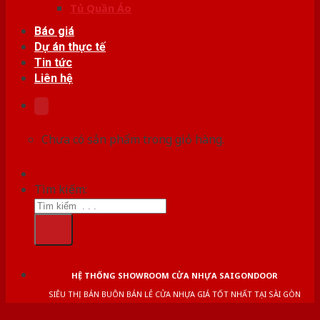
Tủ Quần Áo
Báo giá
Dự án thực tế
Tin tức
Liên hệ
Chưa có sản phẩm trong giỏ hàng.
Tìm kiếm:
HỆ THỐNG SHOWROOM CỬA NHỰA SAIGONDOOR
SIÊU THỊ BÁN BUÔN BÁN LẺ CỬA NHỰA GIÁ TỐT NHẤT TẠI SÀI GÒN