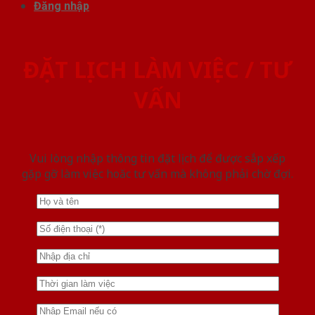
Đăng nhập
ĐẶT LỊCH LÀM VIỆC / TƯ
VẤN
Vui lòng nhập thông tin đặt lịch để được sắp xếp
gặp gỡ làm việc hoăc tư vấn mà không phải chờ đợi.