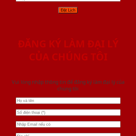
ĐĂNG KÝ LÀM ĐẠI LÝ
CỦA CHÚNG TÔI
Vui lòng nhập thông tin để đăng ký làm đại lý của
chúng tôi