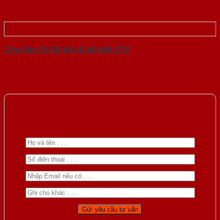
Cửa Vân Gỗ 5D KA-41.40.40A-3TK