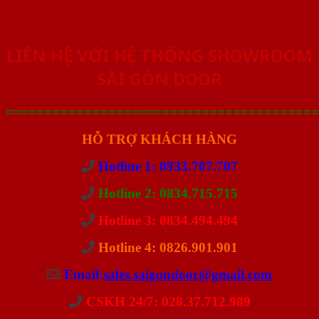
LIÊN HỆ VỚI HỆ THỐNG SHOWROOM
SÀI GÒN DOOR
========================================
HỖ TRỢ KHÁCH HÀNG
Hotline 1: 0933.707.707
Hotline 2: 0834.715.715
Hotline 3: 0834.494.494
Hotline 4: 0826.901.901
Email:
sales.saigondoor@gmail.com
CSKH 24/7: 028.37.712.989