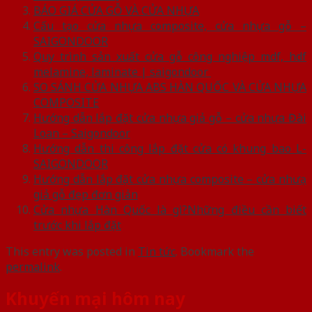
BÁO GIÁ CỬA GỖ VÀ CỬA NHỰA
Cấu tạo cửa nhựa composite, cửa nhựa gỗ –
SAIGONDOOR
Quy trình sản xuất cửa gỗ công nghiệp mdf, hdf
melamine, laminate | saigondoor
SO SÁNH CỬA NHỰA ABS HÀN QUỐC VÀ CỬA NHỰA
COMPOSITE
Hướng dẫn lắp đặt cửa nhựa giả gỗ – cửa nhựa Đài
Loan – Saigondoor
Hướng dẫn thi công lắp đặt cửa có khung bao L-
SAIGONDOOR
Hướng dẫn lắp đặt cửa nhựa composite – cửa nhưạ
giả gỗ đẹp đơn giản
Cửa nhựa Hàn Quốc là gì?Những điều cần biết
trước khi lắp đặt
This entry was posted in
Tin tức
. Bookmark the
permalink
.
Khuyến mại hôm nay