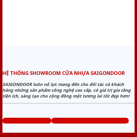
HỆ THỐNG SHOWROOM CỬA NHỰA SAIGONDOOR
SAIGONDOOR luôn nỗ lực mang đến cho đối tác và khách
hàng những sản phẩm công nghệ cao cấp, có giá trị gia tăng
tiện ích, sáng tạo cho cộng đồng một tương lai tốt đẹp hơn!
www.sieuthicuanhua.net
Tổng đài tư vấn miễn phí: 0824.400.400