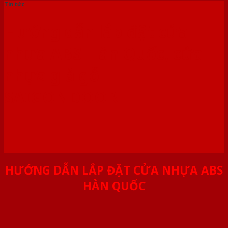
Tin tức
Hướng dẫn lắp đặt cửa
nhựa ABS Hàn Quốc, cửa
nhựa giả gỗ –
SAIGONDOOR
HƯỚNG DẪN LẮP ĐẶT CỬA NHỰA ABS
HÀN QUỐC