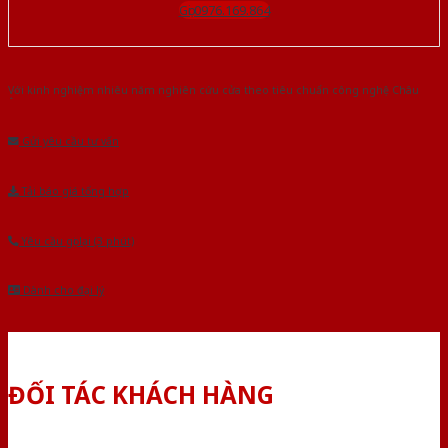
Gọi 0976.169.864
Với kinh nghiệm nhiêu năm nghiên cứu cửa theo tiêu chuẩn công nghệ Châu
Âu.Chúng tôi tự tin là nhà sản xuất & cung cấp hàng đầu tại Việt Nam!
Gửi yêu cầu tư vấn
Tải báo giá tổng hợp
Yêu cầu gọi lại (3 phút)
Dành cho đại lý
ĐỐI TÁC KHÁCH HÀNG