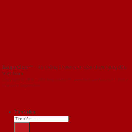
SaigonDoor™
- Hệ thống Showroom cửa nhựa hàng đầu
Việt Nam
Copyright ⓒ 2016 – 2026 SaigonDoor™ - www.bancuanhua.com | Đơn vị
chủ quản SaigonDoor
Tìm kiếm: