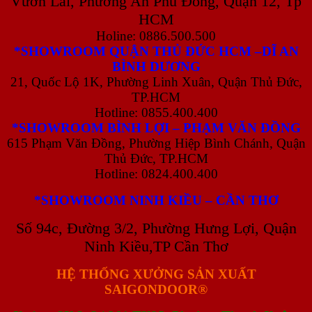
Vườn Lài, Phường An Phú Đông, Quận 12, Tp
HCM
Holine: 0886.500.500
*SHOWROOM QUẬN THỦ ĐỨC HCM –DĨ AN
BÌNH DƯƠNG
21, Quốc Lộ 1K, Phường Linh Xuân, Quận Thủ Đức,
TP.HCM
Hotline: 0855.400.400
*SHOWROOM BÌNH LỢI – PHẠM VĂN ĐỒNG
615 Phạm Văn Đồng, Phường Hiệp Bình Chánh, Quận
Thủ Đức, TP.HCM
Hotline: 0824.400.400
*SHOWROOM NINH KIỀU – CẦN THƠ
Số 94c, Đường 3/2, Phường Hưng Lợi, Quận
Ninh Kiều,TP Cần Thơ
HỆ THỐNG XƯỞNG SẢN XUẤT
SAIGONDOOR®