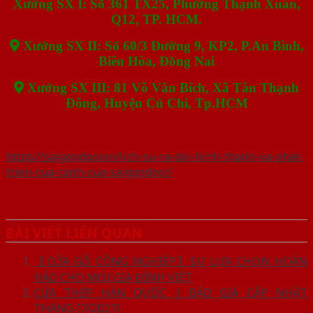
Xưởng SX I: Số 361 TX25, Phường Thạnh Xuân,
Q12, TP. HCM.
Xưởng SX II: Số 60/3 Đường 9, KP2, P.An Bình,
Biên Hòa, Đồng Nai
Xưởng SX III: 81 Võ Văn Bích, Xã Tân Thạnh
Đông, Huyện Củ Chi, Tp.HCM
https://saigondoor.vn/lich-su-ra-doi-hinh-thanh-va-phat-
trien-cua-canh-cua-saigondoor/
BÀI VIẾT LIÊN QUAN
【CỬA GỖ CÔNG NGHIỆP】SỰ LỰA CHỌN HOÀN
HẢO CHO MỌI GIA ĐÌNH VIỆT
CỬA THÉP HÀN QUỐC | BÁO GIÁ CẬP NHẬT
THÁNG [7/2021]