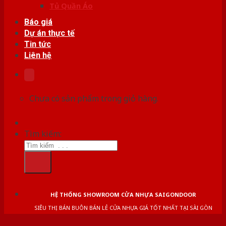
Tủ Quần Áo
Báo giá
Dự án thực tế
Tin tức
Liên hệ
Chưa có sản phẩm trong giỏ hàng.
Tìm kiếm:
HỆ THỐNG SHOWROOM CỬA NHỰA SAIGONDOOR
SIÊU THỊ BÁN BUÔN BÁN LẺ CỬA NHỰA GIÁ TỐT NHẤT TẠI SÀI GÒN