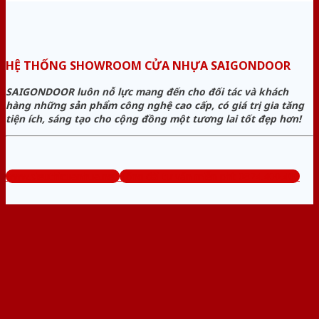
HỆ THỐNG SHOWROOM CỬA NHỰA SAIGONDOOR
SAIGONDOOR luôn nỗ lực mang đến cho đối tác và khách
hàng những sản phẩm công nghệ cao cấp, có giá trị gia tăng
tiện ích, sáng tạo cho cộng đồng một tương lai tốt đẹp hơn!
www.sieuthicuanhua.net
Tổng đài tư vấn miễn phí: 0824.400.400