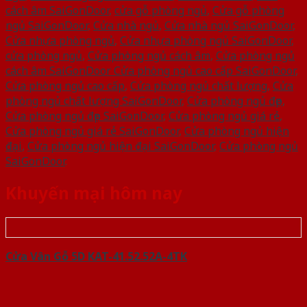
cách âm SaiGonDoor
,
cửa gỗ phòng ngủ
,
Cửa gỗ phòng
ngủ SaiGonDoor
,
Cửa nhà ngủ
,
Cửa nhà ngủ SaiGonDoor
,
Cửa nhựa phòng ngủ
,
Cửa nhựa phòng ngủ SaiGonDoor
,
cửa phòng ngủ
,
Cửa phòng ngủ cách âm
,
Cửa phòng ngủ
cách âm SaiGonDoor Cửa phòng ngủ cao cấp SaiGonDoor
,
Cửa phòng ngủ cao cấp
,
Cửa phòng ngủ chất lượng
,
Cửa
phòng ngủ chất lượng SaiGonDoor
,
Cửa phòng ngủ đẹp
,
Cửa phòng ngủ đẹp SaiGonDoor
,
Cửa phòng ngủ giá rẻ
,
Cửa phòng ngủ giá rẻ SaiGonDoor
,
Cửa phòng ngủ hiện
đại
,
Cửa phòng ngủ hiện đại SaiGonDoor
,
Cửa phòng ngủ
SaiGonDoor
.
Khuyến mại hôm nay
Cửa Vân Gỗ 5D KAT-41.52.52A-4TK