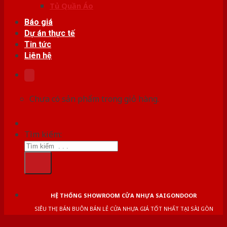
Tủ Quần Áo
Báo giá
Dự án thực tế
Tin tức
Liên hệ
Chưa có sản phẩm trong giỏ hàng.
Tìm kiếm:
HỆ THỐNG SHOWROOM CỬA NHỰA SAIGONDOOR
SIÊU THỊ BÁN BUÔN BÁN LẺ CỬA NHỰA GIÁ TỐT NHẤT TẠI SÀI GÒN