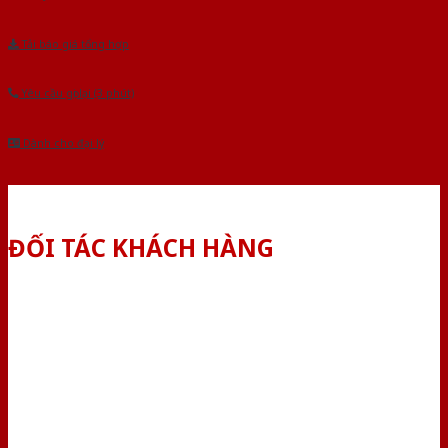
Tải báo giá tổng hợp
Yêu cầu gọi lại (3 phút)
Dành cho đại lý
ĐỐI TÁC KHÁCH HÀNG