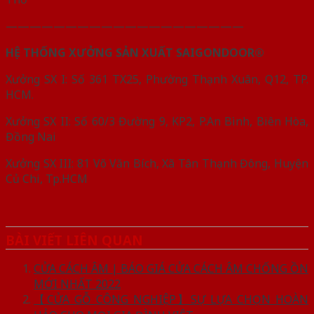
————————————————————
HỆ THỐNG XƯỞNG SẢN XUẤT SAIGONDOOR®
Xưởng SX I: Số 361 TX25, Phường Thạnh Xuân, Q12, TP.
HCM.
Xưởng SX II: Số 60/3 Đường 9, KP2, P.An Bình, Biên Hòa,
Đồng Nai
Xưởng SX III: 81 Võ Văn Bích, Xã Tân Thạnh Đông, Huyện
Củ Chi, Tp.HCM
BÀI VIẾT LIÊN QUAN
CỬA CÁCH ÂM | BÁO GIÁ CỬA CÁCH ÂM CHỐNG ỒN
MỚI NHẤT 2022
【CỬA GỖ CÔNG NGHIỆP】SỰ LỰA CHỌN HOÀN