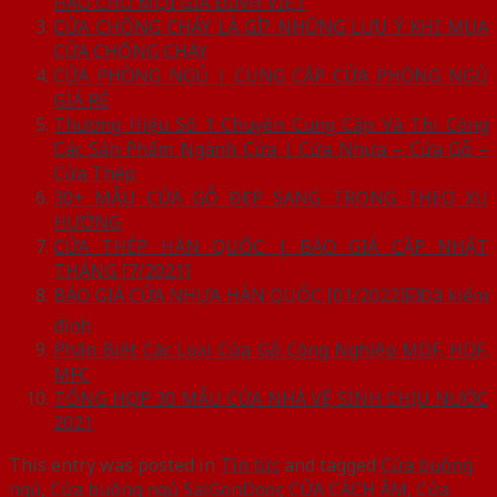
HẢO CHO MỌI GIA ĐÌNH VIỆT
CỬA CHỐNG CHÁY LÀ GÌ? NHỮNG LƯU Ý KHI MUA
CỬA CHỐNG CHÁY
CỬA PHÒNG NGỦ | CUNG CẤP CỬA PHÒNG NGỦ
GIÁ RẺ
Thương Hiệu Số 1 Chuyên Cung Cấp Và Thi Công
Các Sản Phẩm Ngành Cửa | Cửa Nhựa – Cửa Gỗ –
Cửa Thép
30+ MẪU CỬA GỖ ĐẸP SANG TRỌNG THEO XU
HƯỚNG
CỬA THÉP HÀN QUỐC | BÁO GIÁ CẬP NHẬT
THÁNG [7/2021]
BÁO GIÁ CỬA NHỰA HÀN QUỐC [01/2022]☑️Đã kiểm
định
Phân Biệt Các Loại Cửa Gỗ Công Nghiệp MDF, HDF,
MFC
TỔNG HỢP 30 MẪU CỬA NHÀ VỆ SINH CHỊU NƯỚC
2021
This entry was posted in
Tin tức
and tagged
Cửa buồng
ngủ
,
Cửa buồng ngủ SaiGonDoor
,
CỬA CÁCH ÂM
,
Cửa