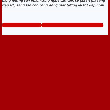
hàng những sản phẩm công nghệ cao cấp, có giá trị gia tăng
tiện ích, sáng tạo cho cộng đồng một tương lai tốt đẹp hơn!
www.sieuthicuanhua.net
Tổng đài tư vấn miễn phí: 0824.400.400