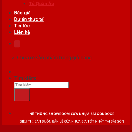
Tủ Quần Áo
Báo giá
Dự án thực tế
Tin tức
Liên hệ
Chưa có sản phẩm trong giỏ hàng.
Tìm kiếm:
HỆ THỐNG SHOWROOM CỬA NHỰA SAIGONDOOR
SIÊU THỊ BÁN BUÔN BÁN LẺ CỬA NHỰA GIÁ TỐT NHẤT TẠI SÀI GÒN