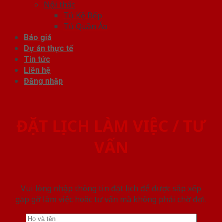
Nội thất
Tủ Kệ Bếp
Tủ Quần Áo
Báo giá
Dự án thực tế
Tin tức
Liên hệ
Đăng nhập
ĐẶT LỊCH LÀM VIỆC / TƯ
VẤN
Vui lòng nhập thông tin đặt lịch để được sắp xếp
gặp gỡ làm việc hoăc tư vấn mà không phải chờ đợi.