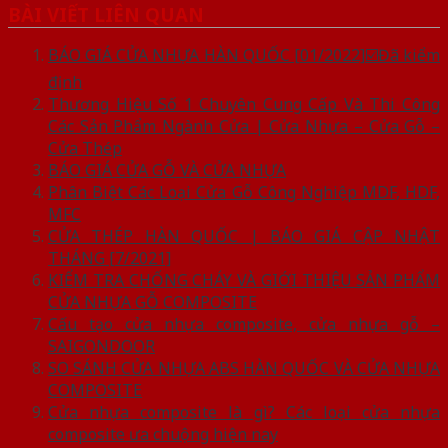
BÀI VIẾT LIÊN QUAN
BÁO GIÁ CỬA NHỰA HÀN QUỐC [01/2022]☑️Đã kiểm
định
Thương Hiệu Số 1 Chuyên Cung Cấp Và Thi Công
Các Sản Phẩm Ngành Cửa | Cửa Nhựa – Cửa Gỗ –
Cửa Thép
BÁO GIÁ CỬA GỖ VÀ CỬA NHỰA
Phân Biệt Các Loại Cửa Gỗ Công Nghiệp MDF, HDF,
MFC
CỬA THÉP HÀN QUỐC | BÁO GIÁ CẬP NHẬT
THÁNG [7/2021]
KIỂM TRA CHỐNG CHÁY VÀ GIỚI THIỆU SẢN PHẨM
CỬA NHỰA GỖ COMPOSITE
Cấu tạo cửa nhựa composite, cửa nhựa gỗ –
SAIGONDOOR
SO SÁNH CỬA NHỰA ABS HÀN QUỐC VÀ CỬA NHỰA
COMPOSITE
Cửa nhựa composite là gì? Các loại cửa nhựa
composite ưa chuộng hiện nay