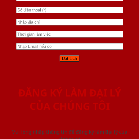
ĐĂNG KÝ LÀM ĐẠI LÝ
CỦA CHÚNG TÔI
Vui lòng nhập thông tin để đăng ký làm đại lý của
chúng tôi