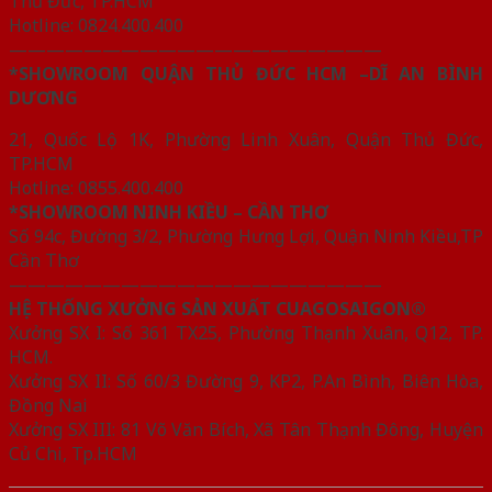
Thủ Đức, TP.HCM
Hotline: 0824.400.400
————————————————————
*SHOWROOM QUẬN THỦ ĐỨC HCM –DĨ AN BÌNH
DƯƠNG
21, Quốc Lộ 1K, Phường Linh Xuân, Quận Thủ Đức,
TP.HCM
Hotline: 0855.400.400
*SHOWROOM NINH KIỀU – CẦN THƠ
Số 94c, Đường 3/2, Phường Hưng Lợi, Quận Ninh Kiều,TP
Cần Thơ
————————————————————
HỆ THỐNG XƯỞNG SẢN XUẤT CUAGOSAIGON®
Xưởng SX I: Số 361 TX25, Phường Thạnh Xuân, Q12, TP.
HCM.
Xưởng SX II: Số 60/3 Đường 9, KP2, P.An Bình, Biên Hòa,
Đồng Nai
Xưởng SX III: 81 Võ Văn Bích, Xã Tân Thạnh Đông, Huyện
Củ Chi, Tp.HCM