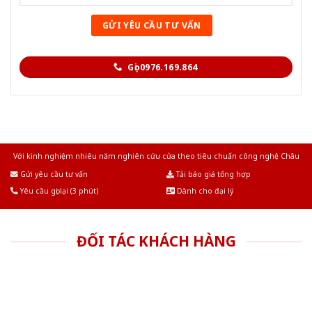
Gọi 0976.169.864
Với kinh nghiệm nhiêu năm nghiên cứu cửa theo tiêu chuẩn công nghệ Châu
Âu.Chúng tôi tự tin là nhà sản xuất & cung cấp hàng đầu tại Việt Nam!
Gửi yêu cầu tư vấn
Tải báo giá tổng hợp
Yêu cầu gọi lại (3 phút)
Dành cho đại lý
ĐỐI TÁC KHÁCH HÀNG