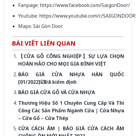
Fanpage:
https://www.facebook.com/SaigonDoor/
Youtube:
https://www.youtube.com/c/SAIGONDOOR
Maps:
Sài Gòn Door
BÀI VIẾT LIÊN QUAN
【CỬA GỖ CÔNG NGHIỆP】SỰ LỰA CHỌN
HOÀN HẢO CHO MỌI GIA ĐÌNH VIỆT
BÁO GIÁ CỬA NHỰA HÀN QUỐC
[01/2022]☑️Đã kiểm định
BÁO GIÁ CỬA GỖ VÀ CỬA NHỰA
Thương Hiệu Số 1 Chuyên Cung Cấp Và Thi
Công Các Sản Phẩm Ngành Cửa | Cửa Nhựa
– Cửa Gỗ – Cửa Thép
CỬA CÁCH ÂM | BÁO GIÁ CỬA CÁCH ÂM