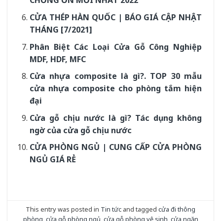
CHỐNG ỒN MỚI NHẤT 2022
CỬA THÉP HÀN QUỐC | BÁO GIÁ CẬP NHẬT
THÁNG [7/2021]
Phân Biệt Các Loại Cửa Gỗ Công Nghiệp
MDF, HDF, MFC
Cửa nhựa composite là gì?. TOP 30 mẫu
cửa nhựa composite cho phòng tắm hiện
đại
Cửa gỗ chịu nước là gì? Tác dụng không
ngờ của cửa gỗ chịu nước
CỬA PHÒNG NGỦ | CUNG CẤP CỬA PHÒNG
NGỦ GIÁ RẺ
This entry was posted in
Tin tức
and tagged
cửa đi thông
phòng
,
cửa gỗ phòng ngủ
,
cửa gỗ phòng vệ sinh
,
cửa ngăn