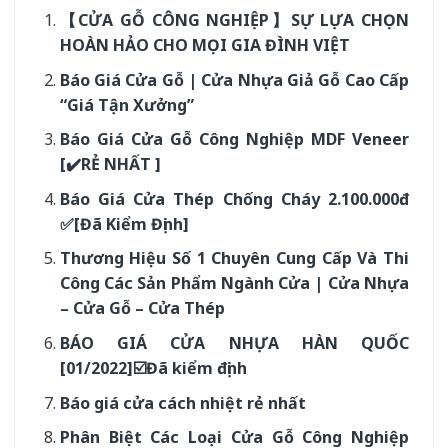
【CỬA GỖ CÔNG NGHIỆP】SỰ LỰA CHỌN
HOÀN HẢO CHO MỌI GIA ĐÌNH VIỆT
Báo Giá Cửa Gỗ | Cửa Nhựa Giả Gỗ Cao Cấp
“Giá Tận Xưởng”
Báo Giá Cửa Gỗ Công Nghiệp MDF Veneer
[✔️RẺ NHẤT ]
Báo Giá Cửa Thép Chống Cháy 2.100.000đ
✅[Đã Kiểm Định]
Thương Hiệu Số 1 Chuyên Cung Cấp Và Thi
Công Các Sản Phẩm Ngành Cửa | Cửa Nhựa
– Cửa Gỗ – Cửa Thép
BÁO GIÁ CỬA NHỰA HÀN QUỐC
[01/2022]☑️Đã kiểm định
Báo giá cửa cách nhiệt rẻ nhất
Phân Biệt Các Loại Cửa Gỗ Công Nghiệp