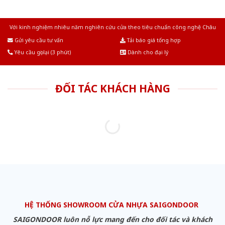
Với kinh nghiệm nhiêu năm nghiên cứu cửa theo tiêu chuẩn công nghệ Châu
Âu.Chúng tôi tự tin là nhà sản xuất & cung cấp hàng đầu tại Việt Nam!
Gửi yêu cầu tư vấn
Tải báo giá tổng hợp
Yêu cầu gọi lại (3 phút)
Dành cho đại lý
ĐỐI TÁC KHÁCH HÀNG
HỆ THỐNG SHOWROOM CỬA NHỰA SAIGONDOOR
SAIGONDOOR luôn nỗ lực mang đến cho đối tác và khách