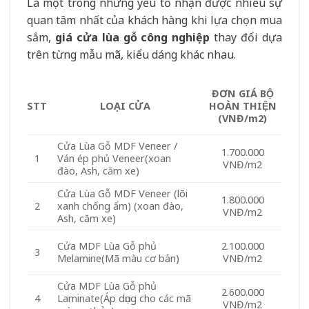
Là một trong những yếu tố nhận được nhiều sự
quan tâm nhất của khách hàng khi lựa chọn mua
sắm,
giá cửa lùa gỗ công nghiệp
thay đổi dựa
trên từng mẫu mã, kiểu dáng khác nhau.
ĐƠN GIÁ BỘ
STT
LOẠI CỬA
HOÀN THIỆN
(VNĐ/m2)
Cửa Lùa Gỗ MDF Veneer /
1.700.000
Ván ép phủ Veneer(xoan
1
VNĐ/m2
đào, Ash, căm xe)
Cửa Lùa Gỗ MDF Veneer (lõi
1.800.000
xanh chống ẩm) (xoan đào,
2
VNĐ/m2
Ash, căm xe)
Cửa MDF Lùa Gỗ phủ
2.100.000
3
Melamine(Mã màu cơ bản)
VNĐ/m2
Cửa MDF Lùa Gỗ phủ
2.600.000
Laminate(Áp dụng cho các mã
4
VNĐ/m2