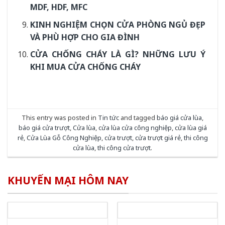
MDF, HDF, MFC
KINH NGHIỆM CHỌN CỬA PHÒNG NGỦ ĐẸP
VÀ PHÙ HỢP CHO GIA ĐÌNH
CỬA CHỐNG CHÁY LÀ GÌ? NHỮNG LƯU Ý
KHI MUA CỬA CHỐNG CHÁY
This entry was posted in
Tin tức
and tagged
báo giá cửa lùa
,
báo giá cửa trượt
,
Cửa lùa
,
cửa lùa cửa công nghiệp
,
cửa lùa giá
rẻ
,
Cửa Lùa Gỗ Công Nghiệp
,
cửa trượt
,
cửa trượt giá rẻ
,
thi công
cửa lùa
,
thi công cửa trượt
.
KHUYẾN MẠI HÔM NAY