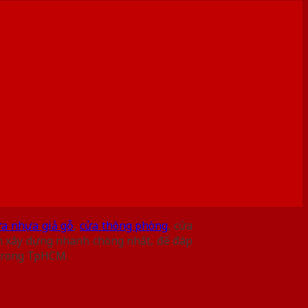
ửa nhựa giả gỗ
,
cửa thông phòng
, cửa
nh xây dựng nhanh chóng nhất, để đáp
 trong TpHCM.