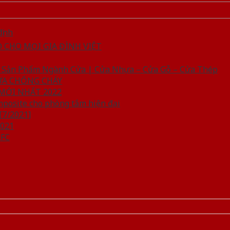
ịnh
CHO MỌI GIA ĐÌNH VIỆT
c Sản Phẩm Ngành Cửa | Cửa Nhựa – Cửa Gỗ – Cửa Thép
CỬA CHỐNG CHÁY
MỚI NHẤT 2022
mposite cho phòng tắm hiện đại
7/2021]
021
MFC