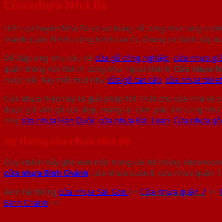
Cửa nhựa Nhà Bè
Hiện tại huyện Nhà Bè có sự bùng nổ cũng như tăng trưởng 
thành quận. Nhiều công trình cao ốc, chung cư được xây
Để đáp ứng nhu cầu về
cửa gỗ công nghiệp
,
cửa nhựa gi
quận trong nội thành cũng như ngoại thành.
Cửa nhựa N
nước mối hay mốt mọt như
cửa gỗ cao cấp
,
cửa nhựa toile
Cửa nhựa hiện nay là giải pháp tốt nhất cho cửa nhà vệ 
được giả vân gỗ cực đẹp, mang lại cảm giác ấm cúng như
như
cửa nhựa Hàn Quốc
,
cửa nhựa Đài Loan
,
Cửa nhựa gỗ
Hệ thống cửa nhựa Nhà Bè
Qúy khách hãy ghé xem một trong các hệ thống showroom 
cửa nhựa Bình Chánh
, cửa nhựa quận 8, cửa nhựa quận 1
Xem hệ thống
cửa nhựa Sài Gòn
>>
Cửa nhựa quận 7
>>
Bình Chánh
<<