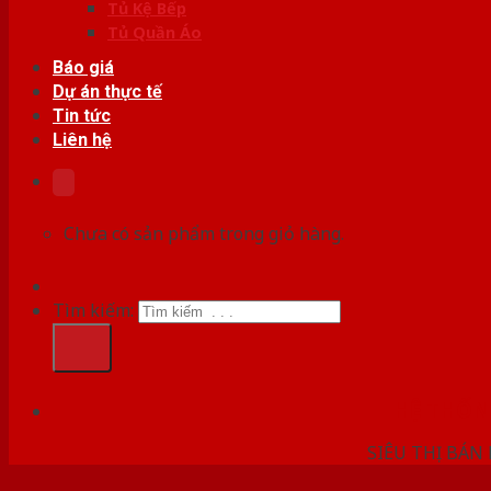
Tủ Kệ Bếp
Tủ Quần Áo
Báo giá
Dự án thực tế
Tin tức
Liên hệ
Chưa có sản phẩm trong giỏ hàng.
Tìm kiếm:
HỆ THỐ
SIÊU THỊ BÁN