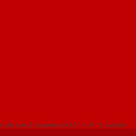
NG SHOWROOM CỬA NHỰA SAIGONDOOR
 BUÔN BÁN LẺ CỬA NHỰA GIÁ TỐT NHẤT TẠI SÀI GÒN