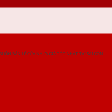
NG SHOWROOM CỬA NHỰA SAIGONDOOR
 BUÔN BÁN LẺ CỬA NHỰA GIÁ TỐT NHẤT TẠI SÀI GÒN