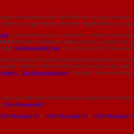
cao về xây dựng do địa thế thuận lợi, tiếp giáp với quận 7
 dựng trên các tuyến đường chính như Nguyễn Văn Linh, Ng
ả gỗ
và tăng cường phục vụ quý khách, chúng tôi đã xây d
hà Bè
đã được tin dùng do nhiều ưu điểm nổi bật so với c
t
hoặc
cửa nhựa phòng ngủ
có tuổi thọ cao hơn nhiều so với
sinh, cửa phòng tắm và cả cửa phòng ngủ, phòng khách. Vớ
 cửa gỗ lại bền và nhẹ. Cửa nhựa là xu hướng trong ngàn
 Sungyu
,
cửa nhựa composite
rất an toàn cho môi trường v
của chúng tôi đang có để được phục vụ một cánh nhanh ch
2,
Cửa nhựa quận 9
.
Cửa nhựa quận 8
>>
Cửa nhựa quận 9
>>
Cửa nhựa quận 