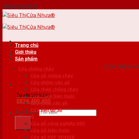
Skip to content
Trang chủ
Giới thiệu
HỆ THỐ
Sản phẩm
SIÊU THỊ BÁN
Cửa chống cháy
Cửa gỗ chống cháy
Cửa nhôm vân gỗ
Cửa thép chống cháy
Tư vấn bán hàng
Cửa Thép Hàn Quốc
0824.400.400
Cửa thép vân gỗ
Cửa vân gỗ 5D
Tìm kiếm:
Cửa gỗ
Cửa gỗ công nghiệp HDF
Cửa Gỗ Hàn Quốc
Cửa gỗ HDF VENEER