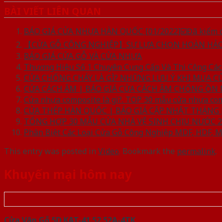
BÀI VIẾT LIÊN QUAN
BÁO GIÁ CỬA NHỰA HÀN QUỐC [01/2022]☑️Đã kiểm đ
【CỬA GỖ CÔNG NGHIỆP】SỰ LỰA CHỌN HOÀN HẢO 
BÁO GIÁ CỬA GỖ VÀ CỬA NHỰA
Thương Hiệu Số 1 Chuyên Cung Cấp Và Thi Công Cá
CỬA CHỐNG CHÁY LÀ GÌ? NHỮNG LƯU Ý KHI MUA 
CỬA CÁCH ÂM | BÁO GIÁ CỬA CÁCH ÂM CHỐNG ỒN 
Cửa nhựa composite là gì?. TOP 30 mẫu cửa nhựa co
CỬA THÉP HÀN QUỐC | BÁO GIÁ CẬP NHẬT THÁNG [
TỔNG HỢP 30 MẪU CỬA NHÀ VỆ SINH CHỊU NƯỚC 2
Phân Biệt Các Loại Cửa Gỗ Công Nghiệp MDF, HDF, 
This entry was posted in
Video
. Bookmark the
permalink
.
Khuyến mại hôm nay
Cửa Vân Gỗ 5D KAT-41.52.52A-4TK