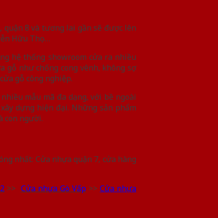
, quận 8 và tương lai gần sẽ được lên
uyễn Hữu Thọ…
ựng hệ thống showroom cửa ra nhiều
ửa gỗ như chống cong vênh, không sợ
 cửa gỗ công nghiệp.
i nhiều mẫu mã đa dạng, với bề ngoài
h xây dựng hiện đại. Những sản phẩm
à con người.
óng nhất: Cửa nhựa quận 7, cửa hàng
12
>>
Cửa nhựa Gò Vấp
>>
Cửa nhựa