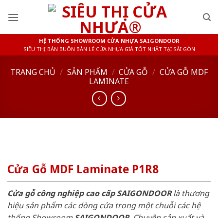
Skip
to
content
HỆ THỐNG SHOWROOM CỬA NHỰA SAIGONDOOR
SIÊU THỊ BÁN BUÔN BÁN LẺ CỬA NHỰA GIÁ TỐT NHẤT TẠI SÀI GÒN
TRANG CHỦ
/
SẢN PHẨM
/
CỬA GỖ
/
CỬA GỖ MDF
LAMINATE
Cửa Gỗ MDF Laminate P1R8
Cửa gỗ công nghiệp cao cấp SAIGONDOOR
là thương
hiệu sản phẩm các dòng cửa trong một chuỗi các hệ
thống Showroom
SAIGONDOOR
. Chuyên sản xuất và