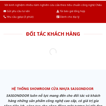
Với kinh nghiệm nhiêu năm nghiên cứu cửa theo tiêu chuẩn công nghệ Châu
Âu.Chúng tôi tự tin là nhà sản xuất & cung cấp hàng đầu tại Việt Nam!
Gửi yêu cầu tư vấn
Tải báo giá tổng hợp
Yêu cầu gọi lại (3 phút)
Dành cho đại lý
ĐỐI TÁC KHÁCH HÀNG
HỆ THỐNG SHOWROOM CỬA NHỰA SAIGONDOOR
SAIGONDOOR luôn nỗ lực mang đến cho đối tác và khách
hàng những sản phẩm công nghệ cao cấp, có giá trị gia
tăng tiện ích, sáng tạo cho cộng đồng một tương lai tốt đẹp