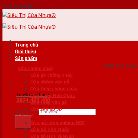
Skip to content
Trang chủ
Giới thiệu
HỆ THỐ
Sản phẩm
SIÊU THỊ BÁN
Cửa chống cháy
Cửa gỗ chống cháy
Cửa nhôm vân gỗ
Cửa thép chống cháy
Tư vấn bán hàng
Cửa Thép Hàn Quốc
0824.400.400
Cửa thép vân gỗ
Cửa vân gỗ 5D
Tìm kiếm:
Cửa gỗ
Cửa gỗ công nghiệp HDF
Cửa Gỗ Hàn Quốc
Cửa gỗ HDF VENEER