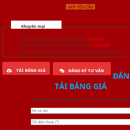
Khuyến mại
Quà tặng đồ nội thất trang trí lên đến
1.000.000đ
Giảm trực tiếp khi mua đơn hàng lớn hơn
3.000.000đ
Nhiều ưu đãi lớn khi đăng ký tài khoản thành viên thân thiết
TẢI BẢNG GIÁ
ĐĂNG KÝ TƯ VẤN
ĐĂN
TẢI BẢNG GIÁ
Đăng ký nhận báo giá mới nhất từ chúng tôi