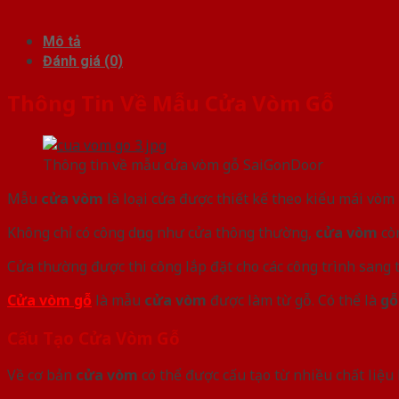
Mô tả
Đánh giá (0)
Thông Tin Về Mẫu Cửa Vòm Gỗ
Thông tin về mẫu cửa vòm gỗ SaiGonDoor
Mẫu
cửa vòm
là loại cửa được thiết kế theo kiểu mái vò
Không chỉ có công dụng như cửa thông thường,
cửa vòm
còn
Cửa thường được thi công lắp đặt cho các công trình sang
Cửa vòm gỗ
là mẫu
cửa vòm
được làm từ gỗ. Có thể là
gỗ
Cấu Tạo Cửa Vòm Gỗ
Về cơ bản
cửa vòm
có thể được cấu tạo từ nhiều chất liệ