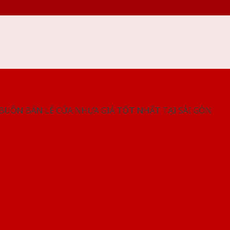
NG SHOWROOM CỬA NHỰA SAIGONDOOR
 BUÔN BÁN LẺ CỬA NHỰA GIÁ TỐT NHẤT TẠI SÀI GÒN