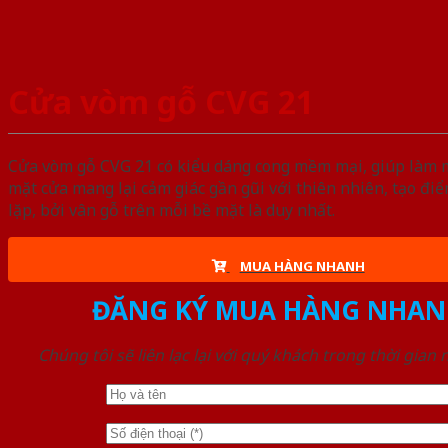
Cửa vòm gỗ CVG 21
Cửa vòm gỗ CVG 21 có kiểu dáng cong mềm mại, giúp làm mề
mặt cửa mang lại cảm giác gần gũi với thiên nhiên, tạo đ
lặp, bởi vân gỗ trên mỗi bề mặt là duy nhất.
MUA HÀNG NHANH
ĐĂNG KÝ MUA HÀNG NHAN
Chúng tôi sẽ liên lạc lại với quý khách trong thời gian