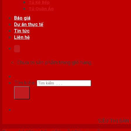
Tủ Kệ Bếp
Tủ Quần Áo
Báo giá
Dự án thực tế
Tin tức
Liên hệ
Chưa có sản phẩm trong giỏ hàng.
Tìm kiếm:
HỆ THỐ
SIÊU THỊ BÁN