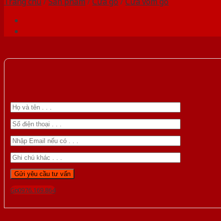
Trang chủ
/
Sản phẩm
/
Cửa gỗ
/
Cửa vòm gỗ
Gọi 0976.169.864