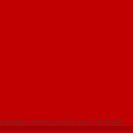
NG SHOWROOM CỬA NHỰA SAIGONDOOR
 BUÔN BÁN LẺ CỬA NHỰA GIÁ TỐT NHẤT TẠI SÀI GÒN