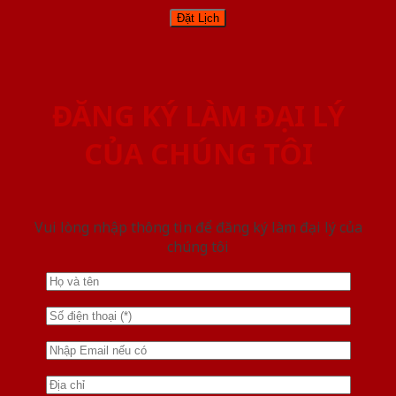
ĐĂNG KÝ LÀM ĐẠI LÝ
CỦA CHÚNG TÔI
Vui lòng nhập thông tin để đăng ký làm đại lý của
chúng tôi