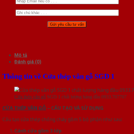
Mô tả
Đánh giá (0)
Thông tin về Cửa thép vân gỗ SGD 1
Cửa thép vân gỗ
SGD 1 chất lượng hàng đầu 0933.707707
CỬA THÉP VÂN GỖ
– CẤU TẠO VÀ SỬ DỤNG
Cấu tạo cửa thép chống cháy gồm 5 bộ phận như sau:
Cánh cửa
gồm 3 lớp