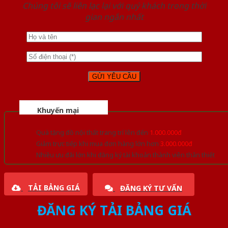
Chúng tôi sẽ liên lạc lại với quý khách trong thời
gian ngắn nhất
Khuyến mại
Quà tặng đồ nội thất trang trí lên đến
1.000.000đ
Giảm trực tiếp khi mua đơn hàng lớn hơn
3.000.000đ
Nhiều ưu đãi lớn khi đăng ký tài khoản thành viên thân thiết
TẢI BẢNG GIÁ
ĐĂNG KÝ TƯ VẤN
ĐĂNG KÝ TẢI BẢNG GIÁ