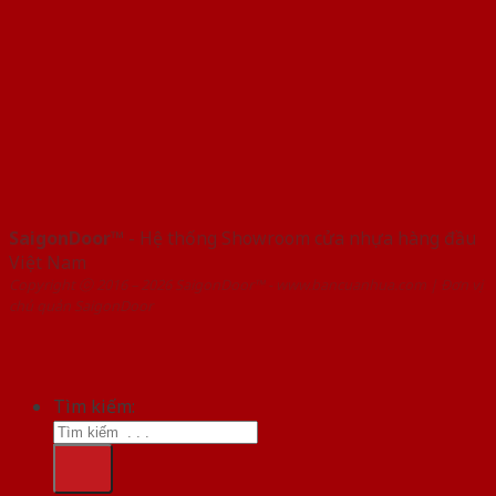
SaigonDoor™
- Hệ thống Showroom cửa nhựa hàng đầu
Việt Nam
Copyright ⓒ 2016 – 2026 SaigonDoor™ - www.bancuanhua.com | Đơn vị
chủ quản SaigonDoor
Tìm kiếm: