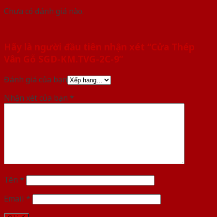
Chưa có đánh giá nào.
Hãy là người đầu tiên nhận xét “Cửa Thép
Vân Gỗ SGD-KM.TVG-2C-9”
Đánh giá của bạn
Nhận xét của bạn
*
Tên
*
Email
*