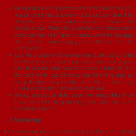
Bề mặt ngoài cùng được tạo nên bởi 2 tấm thép phủ
vân gỗ có độ dày từ 0.7mm – 1.2m phủ sơn tĩnh điện
chống han gỉ, có khả năng chịu lực và chịu được nhiệt
cường độ cao. Thép tấm được làm cánh phẳng hoặc
được dập tạo hình Pano cho mẫu cửa thêm đa dạng
cho thiết kế trong không gian nội thất từ hiện đại
đến cổ điển.
Lớp lõi ở giữa là lõi chống cháy được tạo từ chất
liệu Honeycomb paper hoặc tấm eron 2 mặt ở giữa
kèm Rockwool bông thủy tinh chuyên dùng để cách
âm, cách nhiệt, tạo độ cứng. Lớp lõi chống cháy sử
dụng để ngăn và giảm bức xạ nhiệt của đám cháy
truyền qua mặt bên ngoài của cánh cửa.
Khung xương cửa thép được làm bằng thép U và
thép hộp nhằm tăng độ cứng chắc chắn cho cánh
không bị cong vênh.
Sơn bề mặt
Nước sơn được xử lý photphat hóa, tẩy dầu mỡ và gỉ sét