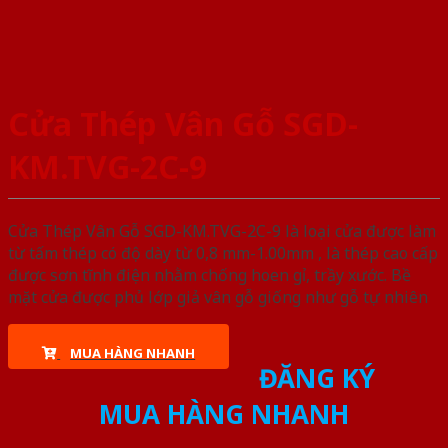
Cửa Thép Vân Gỗ SGD-
KM.TVG-2C-9
Cửa Thép Vân Gỗ SGD-KM.TVG-2C-9 là loại cửa được làm
từ tấm thép có độ dày từ 0,8 mm-1.00mm , là thép cao cấp
được sơn tĩnh điện nhằm chống hoen gỉ, trầy xước. Bề
mặt cửa được phủ lớp giả vân gỗ giống như gỗ tự nhiên
MUA HÀNG NHANH
ĐĂNG KÝ
MUA HÀNG NHANH