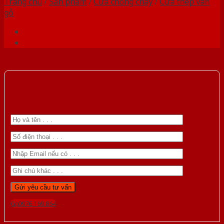
Trang chủ
/
Sản phẩm
/
Cửa chống cháy
/
Cửa thép vân
gỗ
Gọi 0976.169.864