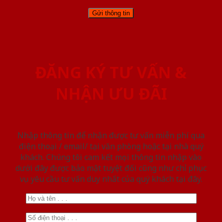
ĐĂNG KÝ TƯ VẤN &
NHẬN ƯU ĐÃI
Nhập thông tin để nhận được tư vấn miễn phí qua
điện thoại / email/ tại văn phòng hoặc tại nhà quý
khách. Chúng tôi cam kết mọi thông tin nhập vào
dưới đây được bảo mật tuyệt đối cũng như chỉ phục
vụ yêu cầu tư vấn duy nhất của quý khách tại đây.