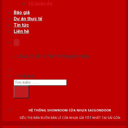
Tủ Quần Áo
Báo giá
Dự án thực tế
Tin tức
Liên hệ
Chưa có sản phẩm trong giỏ hàng.
Tìm kiếm:
HỆ THỐNG SHOWROOM CỬA NHỰA SAIGONDOOR
SIÊU THỊ BÁN BUÔN BÁN LẺ CỬA NHỰA GIÁ TỐT NHẤT TẠI SÀI GÒN