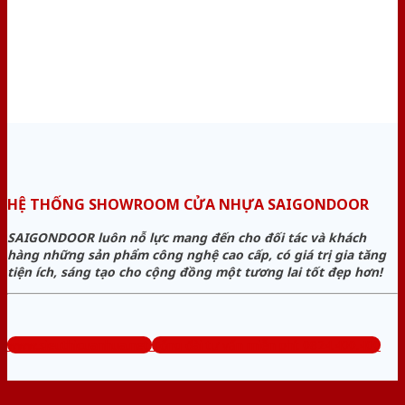
HỆ THỐNG SHOWROOM CỬA NHỰA SAIGONDOOR
SAIGONDOOR luôn nỗ lực mang đến cho đối tác và khách
hàng những sản phẩm công nghệ cao cấp, có giá trị gia tăng
tiện ích, sáng tạo cho cộng đồng một tương lai tốt đẹp hơn!
www.sieuthicuanhua.net
Tổng đài tư vấn miễn phí: 0824.400.400