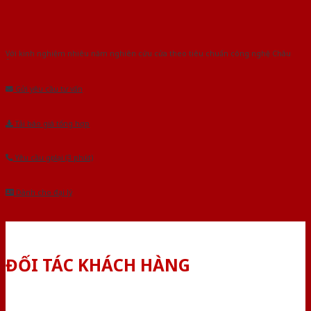
Với kinh nghiệm nhiêu năm nghiên cứu cửa theo tiêu chuẩn công nghệ Châu
Âu.Chúng tôi tự tin là nhà sản xuất & cung cấp hàng đầu tại Việt Nam!
Gửi yêu cầu tư vấn
Tải báo giá tổng hợp
Yêu cầu gọi lại (3 phút)
Dành cho đại lý
ĐỐI TÁC KHÁCH HÀNG