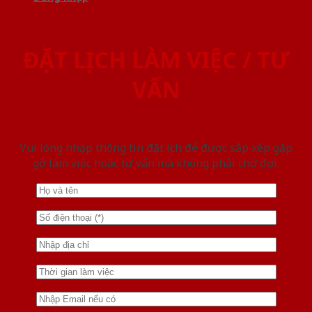
ĐẶT LỊCH LÀM VIỆC / TƯ
VẤN
Vui lòng nhập thông tin đặt lịch để được sắp xếp gặp
gỡ làm việc hoăc tư vấn mà không phải chờ đợi.