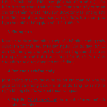
trên bề mặt thép. Điều này giúp bảo đảm bề mặt cửa
luôn ở trong trạng thái tốt nhất. Tránh sự trầy xước và
cho tính thẩm mỹ cao. Màu sơn được xử lý tại phòng sơn
tĩnh điện, có nhiều màu sắc vân gỗ được lựa chọn phù
hợp cho nhiều không gian nội thất thiết kế.
Khung cửa
Khung cửa được làm bằng thép có khả năng chống cháy
được làm từ chất liệu thép cán nguội. Với độ dày từ 1,2
đến 1,5 mm giúp chịu lực tốt. Có khả năng bám chắc trên
tường và hạn chế tình trạng lỏng bản lề, xệ lệch cánh
cửa, cánh cửa được đóng mở em dễ dàng.
Ron cao su chống cháy
Joint chống cháy có tác dụng sẽ bít kín toàn bộ khe hở
giữa cánh và khung bao, khi nhiệt độ tăng nó sẽ nở ra
ngăn không cho lửa và khói thoát ra ngoài.
Phụ kiện:
Cửa thép vân gỗ
thường đi kèm với một số
phụ kiện như: