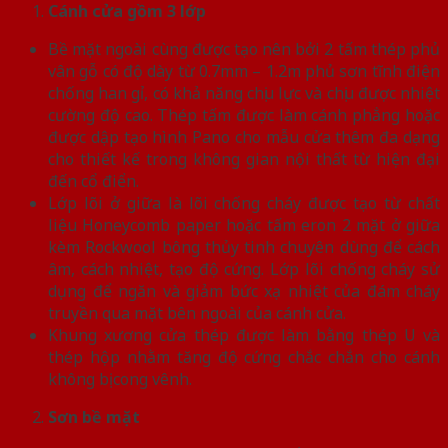
Cánh cửa
gồm 3 lớp
Bề mặt ngoài cùng được tạo nên bởi 2 tấm thép phủ
vân gỗ có độ dày từ 0.7mm – 1.2m phủ sơn tĩnh điện
chống han gỉ, có khả năng chịu lực và chịu được nhiệt
cường độ cao. Thép tấm được làm cánh phẳng hoặc
được dập tạo hình Pano cho mẫu cửa thêm đa dạng
cho thiết kế trong không gian nội thất từ hiện đại
đến cổ điển.
Lớp lõi ở giữa là lõi chống cháy được tạo từ chất
liệu Honeycomb paper hoặc tấm eron 2 mặt ở giữa
kèm Rockwool bông thủy tinh chuyên dùng để cách
âm, cách nhiệt, tạo độ cứng. Lớp lõi chống cháy sử
dụng để ngăn và giảm bức xạ nhiệt của đám cháy
truyền qua mặt bên ngoài của cánh cửa.
Khung xương cửa thép được làm bằng thép U và
thép hộp nhằm tăng độ cứng chắc chắn cho cánh
không bị cong vênh.
Sơn bề mặt