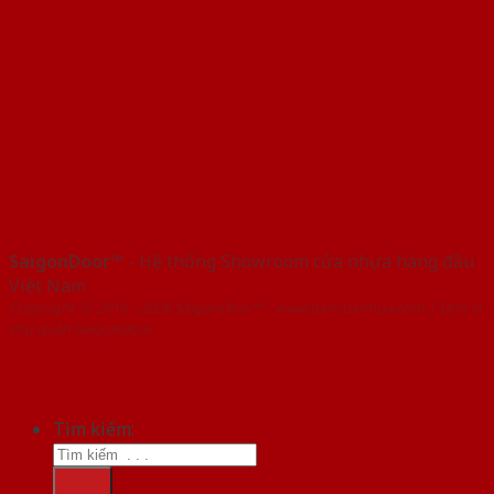
SaigonDoor™
- Hệ thống Showroom cửa nhựa hàng đầu
Việt Nam
Copyright ⓒ 2016 – 2026 SaigonDoor™ - www.bancuanhua.com | Đơn vị
chủ quản SaigonDoor
Tìm kiếm: