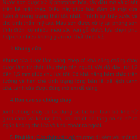
Nước sơn được xử lý photphat hóa, tẩy dầu mỡ và gỉ sét
trên bề mặt thép. Điều này giúp bảo đảm bề mặt cửa
luôn ở trong trạng thái tốt nhất. Tránh sự trầy xước và
cho tính thẩm mỹ cao. Màu sơn được xử lý tại phòng sơn
tĩnh điện, có nhiều màu sắc vân gỗ được lựa chọn phù
hợp cho nhiều không gian nội thất thiết kế.
Khung cửa
Khung cửa được làm bằng thép có khả năng chống cháy
được làm từ chất liệu thép cán nguội. Với độ dày từ 1,2
đến 1,5 mm giúp chịu lực tốt. Có khả năng bám chắc trên
tường và hạn chế tình trạng lỏng bản lề, xệ lệch cánh
cửa, cánh cửa được đóng mở em dễ dàng.
Ron cao su chống cháy
Joint chống cháy có tác dụng sẽ bít kín toàn bộ khe hở
giữa cánh và khung bao, khi nhiệt độ tăng nó sẽ nở ra
ngăn không cho lửa và khói thoát ra ngoài.
Phụ kiện:
Cửa thép vân gỗ
thường đi kèm với một số