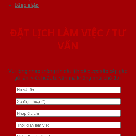
Đăng nhập
ĐẶT LỊCH LÀM VIỆC / TƯ
VẤN
Vui lòng nhập thông tin đặt lịch để được sắp xếp gặp
gỡ làm việc hoăc tư vấn mà không phải chờ đợi.