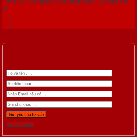
Trang chủ
/
Sản phẩm
/
Cửa chống cháy
/
Cửa thép vân
gỗ
Gọi 0976.169.864