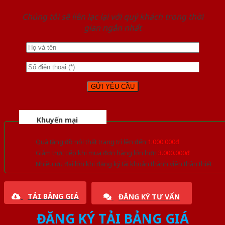
Chúng tôi sẽ liên lạc lại với quý khách trong thời
gian ngắn nhất
Khuyến mại
Quà tặng đồ nội thất trang trí lên đến
1.000.000đ
Giảm trực tiếp khi mua đơn hàng lớn hơn
3.000.000đ
Nhiều ưu đãi lớn khi đăng ký tài khoản thành viên thân thiết
TẢI BẢNG GIÁ
ĐĂNG KÝ TƯ VẤN
ĐĂNG KÝ TẢI BẢNG GIÁ