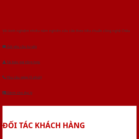
Với kinh nghiệm nhiêu năm nghiên cứu cửa theo tiêu chuẩn công nghệ Châu
Âu.Chúng tôi tự tin là nhà sản xuất & cung cấp hàng đầu tại Việt Nam!
Gửi yêu cầu tư vấn
Tải báo giá tổng hợp
Yêu cầu gọi lại (3 phút)
Dành cho đại lý
ĐỐI TÁC KHÁCH HÀNG