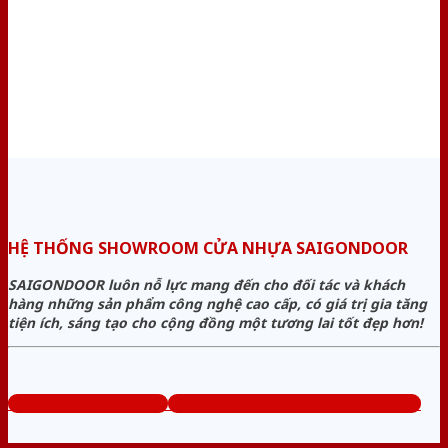
HỆ THỐNG SHOWROOM CỬA NHỰA SAIGONDOOR
SAIGONDOOR luôn nỗ lực mang đến cho đối tác và khách
hàng những sản phẩm công nghệ cao cấp, có giá trị gia tăng
tiện ích, sáng tạo cho cộng đồng một tương lai tốt đẹp hơn!
www.sieuthicuanhua.net
Tổng đài tư vấn miễn phí: 0824.400.400