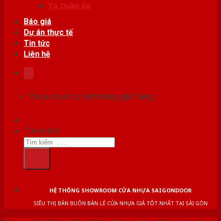
Tủ Quần Áo
Báo giá
Dự án thực tế
Tin tức
Liên hệ
Chưa có sản phẩm trong giỏ hàng.
Tìm kiếm:
HỆ THỐNG SHOWROOM CỬA NHỰA SAIGONDOOR
SIÊU THỊ BÁN BUÔN BÁN LẺ CỬA NHỰA GIÁ TỐT NHẤT TẠI SÀI GÒN