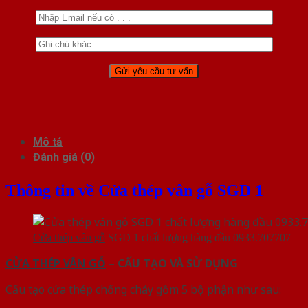
Mô tả
Đánh giá (0)
Thông tin về Cửa thép vân gỗ SGD 1
Cửa thép vân gỗ
SGD 1 chất lượng hàng đầu 0933.707707
CỬA THÉP VÂN GỖ
– CẤU TẠO VÀ SỬ DỤNG
Cấu tạo cửa thép chống cháy gồm 5 bộ phận như sau: