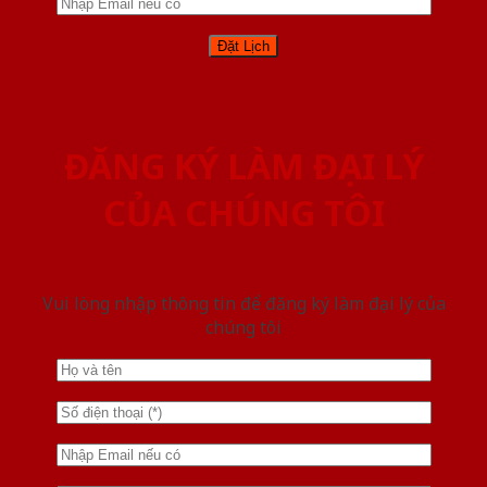
ĐĂNG KÝ LÀM ĐẠI LÝ
CỦA CHÚNG TÔI
Vui lòng nhập thông tin để đăng ký làm đại lý của
chúng tôi