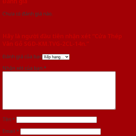
Đánh giá
Chưa có đánh giá nào.
Hãy là người đầu tiên nhận xét “Cửa Thép
Vân Gỗ SGD-KM.TVG-2CL-14n.”
Đánh giá của bạn
Nhận xét của bạn
*
Tên
*
Email
*