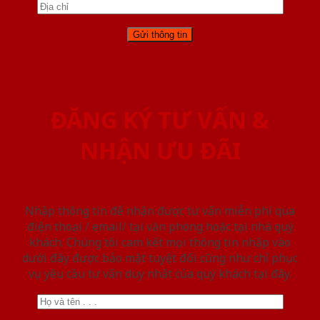
ĐĂNG KÝ TƯ VẤN &
NHẬN ƯU ĐÃI
Nhập thông tin để nhận được tư vấn miễn phí qua
điện thoại / email/ tại văn phòng hoặc tại nhà quý
khách. Chúng tôi cam kết mọi thông tin nhập vào
dưới đây được bảo mật tuyệt đối cũng như chỉ phục
vụ yêu cầu tư vấn duy nhất của quý khách tại đây.