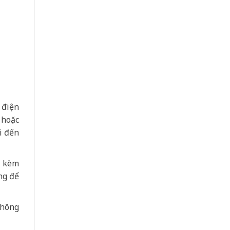
 điện
 hoặc
i đến
a kèm
ng để
không