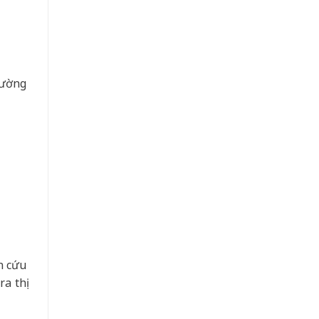
cường
n cứu
a thị