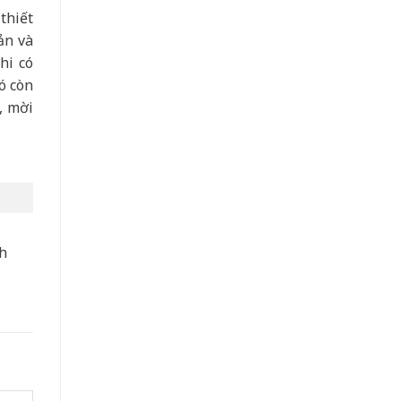
thiết
ản và
hi có
ó còn
, mời
nh