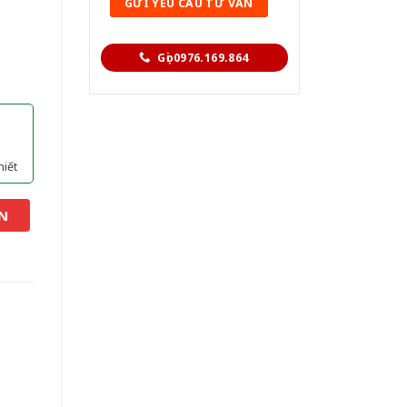
Gọi 0976.169.864
hiết
N