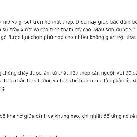
u mỡ và gỉ sét trên bề mặt thép. Điều này giúp bảo đảm b
h sự trầy xước và cho tính thẩm mỹ cao. Màu sơn được xử l
 gỗ được lựa chọn phù hợp cho nhiều không gian nội thất 
chống cháy được làm từ chất liệu thép cán nguội. Với độ d
ng bám chắc trên tường và hạn chế tình trạng lỏng bản lề, xệ
ng.
n bộ khe hở giữa cánh và khung bao, khi nhiệt độ tăng nó sẽ 