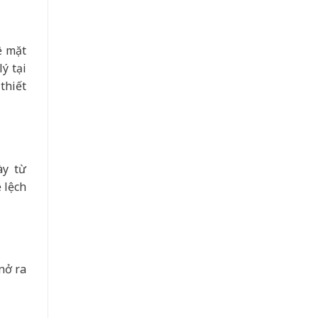
ề mặt
ý tại
thiết
ày từ
 lệch
nở ra