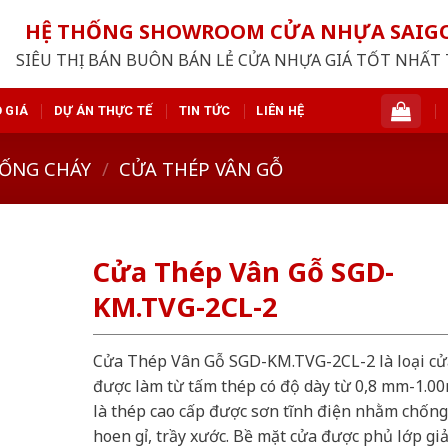
HỆ THỐNG SHOWROOM CỬA NHỰA SAI
SIÊU THỊ BÁN BUÔN BÁN LẺ CỬA NHỰA GIÁ TỐT NHẤT 
 GIÁ
DỰ ÁN THỰC TẾ
TIN TỨC
LIÊN HỆ
ỐNG CHÁY
/
CỬA THÉP VÂN GỖ
Cửa Thép Vân Gỗ SGD-
KM.TVG-2CL-2
Cửa Thép Vân Gỗ SGD-KM.TVG-2CL-2 là loại cử
được làm từ tấm thép có độ dày từ 0,8 mm-1.0
là thép cao cấp được sơn tĩnh điện nhằm chống
hoen gỉ, trầy xước. Bề mặt cửa được phủ lớp gi