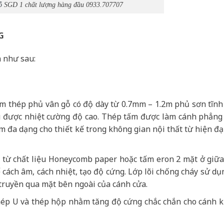
ỗ
SGD 1 chất lượng hàng đầu 0933.707707
G
 như sau:
ấm thép phủ vân gỗ có độ dày từ 0.7mm – 1.2m phủ sơn tĩnh
hịu được nhiệt cường độ cao. Thép tấm được làm cánh phẳng
 đa dạng cho thiết kế trong không gian nội thất từ hiện đạ
ạo từ chất liệu Honeycomb paper hoặc tấm eron 2 mặt ở giữ
cách âm, cách nhiệt, tạo độ cứng. Lớp lõi chống cháy sử dụ
truyền qua mặt bên ngoài của cánh cửa.
ép U và thép hộp nhằm tăng độ cứng chắc chắn cho cánh 