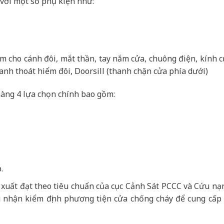
với một số phụ kiện như:
âm cho cánh đôi, mắt thần, tay nắm cửa, chuông điện, kính 
anh thoát hiểm đôi, Doorsill (thanh chặn cửa phía dưới)
àng 4 lựa chọn chính bao gồm:
.
 xuất đạt theo tiêu chuẩn của cục Cảnh Sát PCCC và Cứu nạ
 nhận kiểm định phương tiện cửa chống cháy để cung cấp r