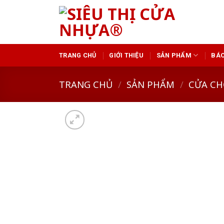
Skip
to
content
TRANG CHỦ
GIỚI THIỆU
SẢN PHẨM
BÁO
TRANG CHỦ
/
SẢN PHẨM
/
CỬA CH