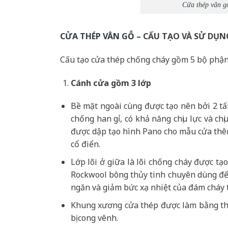
Cửa thép vân g
CỬA THÉP VÂN GỖ
– CẤU TẠO VÀ SỬ DỤN
Cấu tạo cửa thép chống cháy gồm 5 bộ phận
Cánh cửa
gồm 3 lớp
Bề mặt ngoài cùng được tạo nên bởi 2 t
chống han gỉ, có khả năng chịu lực và c
được dập tạo hình Pano cho mẫu cửa thêm
cổ điển.
Lớp lõi ở giữa là lõi chống cháy được t
Rockwool bông thủy tinh chuyên dùng để 
ngăn và giảm bức xạ nhiệt của đám cháy 
Khung xương cửa thép được làm bằng th
bị cong vênh.