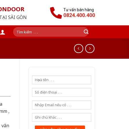
GONDOOR
Tư vấn bán hàng
0824.400.400
TẠI SÀI GÒN
Tìm
kiếm:
a
0mm ,
ả vân