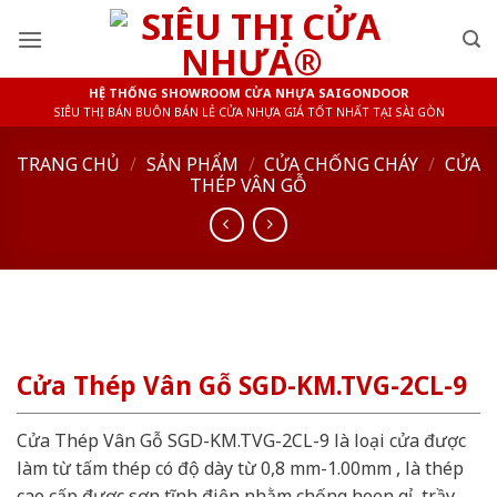
Skip
to
content
HỆ THỐNG SHOWROOM CỬA NHỰA SAIGONDOOR
SIÊU THỊ BÁN BUÔN BÁN LẺ CỬA NHỰA GIÁ TỐT NHẤT TẠI SÀI GÒN
TRANG CHỦ
/
SẢN PHẨM
/
CỬA CHỐNG CHÁY
/
CỬA
THÉP VÂN GỖ
Cửa Thép Vân Gỗ SGD-KM.TVG-2CL-9
Cửa Thép Vân Gỗ SGD-KM.TVG-2CL-9 là loại cửa được
làm từ tấm thép có độ dày từ 0,8 mm-1.00mm , là thép
cao cấp được sơn tĩnh điện nhằm chống hoen gỉ, trầy