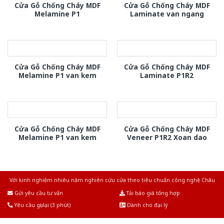
Cửa Gỗ Chống Cháy MDF
Cửa Gỗ Chống Cháy MDF
Melamine P1
Laminate van ngang
Cửa Gỗ Chống Cháy MDF
Cửa Gỗ Chống Cháy MDF
Melamine P1 van kem
Laminate P1R2
Cửa Gỗ Chống Cháy MDF
Cửa Gỗ Chống Cháy MDF
Melamine P1 van kem
Veneer P1R2 Xoan dao
Với kinh nghiệm nhiêu năm nghiên cứu cửa theo tiêu chuẩn công nghệ Châu
Âu.Chúng tôi tự tin là nhà sản xuất & cung cấp hàng đầu tại Việt Nam!
Gửi yêu cầu tư vấn
Tải báo giá tổng hợp
Yêu cầu gọi lại (3 phút)
Dành cho đại lý