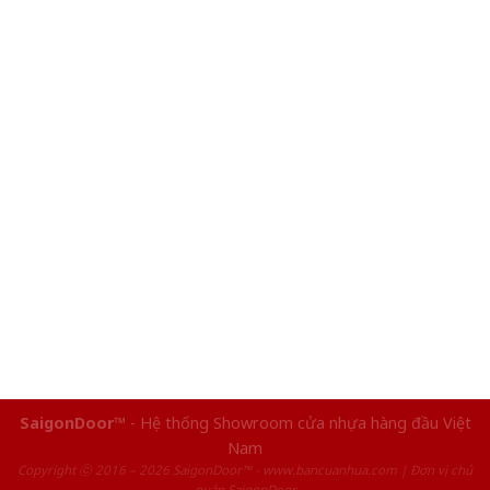
SaigonDoor™
- Hệ thống Showroom cửa nhựa hàng đầu Việt
Nam
Copyright ⓒ 2016 – 2026 SaigonDoor™ - www.bancuanhua.com | Đơn vị chủ
quản SaigonDoor