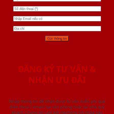
ĐĂNG KÝ TƯ VẤN &
NHẬN ƯU ĐÃI
Nhập thông tin để nhận được tư vấn miễn phí qua
điện thoại / email/ tại văn phòng hoặc tại nhà quý
khách. Chúng tôi cam kết mọi thông tin nhập vào