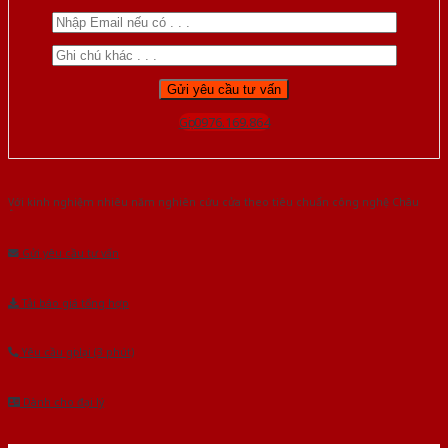
Gọi 0976.169.864
Với kinh nghiệm nhiêu năm nghiên cứu cửa theo tiêu chuẩn công nghệ Châu
Âu.Chúng tôi tự tin là nhà sản xuất & cung cấp hàng đầu tại Việt Nam!
Gửi yêu cầu tư vấn
Tải báo giá tổng hợp
Yêu cầu gọi lại (3 phút)
Dành cho đại lý