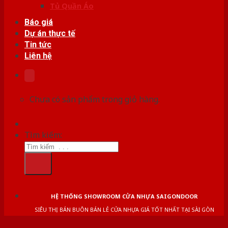
Tủ Quần Áo
Báo giá
Dự án thực tế
Tin tức
Liên hệ
Chưa có sản phẩm trong giỏ hàng.
Tìm kiếm:
HỆ THỐNG SHOWROOM CỬA NHỰA SAIGONDOOR
SIÊU THỊ BÁN BUÔN BÁN LẺ CỬA NHỰA GIÁ TỐT NHẤT TẠI SÀI GÒN