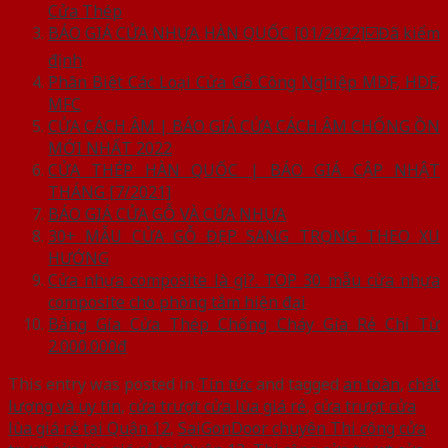
Cửa Thép
BÁO GIÁ CỬA NHỰA HÀN QUỐC [01/2022]☑️Đã kiểm
định
Phân Biệt Các Loại Cửa Gỗ Công Nghiệp MDF, HDF,
MFC
CỬA CÁCH ÂM | BÁO GIÁ CỬA CÁCH ÂM CHỐNG ỒN
MỚI NHẤT 2022
CỬA THÉP HÀN QUỐC | BÁO GIÁ CẬP NHẬT
THÁNG [7/2021]
BÁO GIÁ CỬA GỖ VÀ CỬA NHỰA
30+ MẪU CỬA GỖ ĐẸP SANG TRỌNG THEO XU
HƯỚNG
Cửa nhựa composite là gì?. TOP 30 mẫu cửa nhựa
composite cho phòng tắm hiện đại
Bảng Gía Cửa Thép Chống Cháy Gía Rẻ Chỉ Từ
2.000.000đ
This entry was posted in
Tin tức
and tagged
an toàn
,
chất
lượng và uy tín
,
cửa trượt cửa lùa giá rẻ
,
cửa trượt cửa
lùa giá rẻ tại Quận 12
,
SaiGonDoor chuyên Thi công cửa