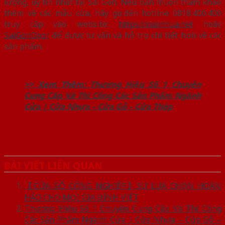
lượng, uy tín nhất tại Sài Gòn. Nếu bạn muốn tham khảo
thêm về các mẫu cửa, hãy gọi đến hotline 0818.400.400
truy cập vào website:
https://cuanhua.net
hoặc
SaiGonDoor
để được tư vấn và hỗ trợ chi tiết hơn về các
sản phẩm.
>> Xem Thêm:
Thương Hiệu Số 1 Chuyên
Cung Cấp Và Thi Công Các Sản Phẩm Ngành
Cửa | Cửa Nhựa – Cửa Gỗ – Cửa Thép
BÀI VIẾT LIÊN QUAN
【CỬA GỖ CÔNG NGHIỆP】SỰ LỰA CHỌN HOÀN
HẢO CHO MỌI GIA ĐÌNH VIỆT
Thương Hiệu Số 1 Chuyên Cung Cấp Và Thi Công
Các Sản Phẩm Ngành Cửa | Cửa Nhựa – Cửa Gỗ –