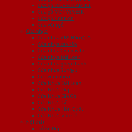
Cửa gỗ MDF MELAMINE
Cửa gỗ MDF VENEER
Cửa gỗ tự nhiên
Cửa vòm gỗ
Cửa nhựa
Cửa nhựa ABS Hàn Quốc
Cửa nhựa cao cấp
Cửa nhựa Composite
Cửa nhựa Đài Loan
Cửa nhựa ghép thanh
Cửa nhựa Sungyu
Cửa vòm nhựa
Cửa Nhựa Đài Loan
Cửa Nhựa Đẹp
Cửa Nhựa Giả Gỗ
Cửa Nhựa Gỗ
Cửa Nhựa Hàn Quốc
Cửa Nhựa Vân Gỗ
Nội thất
Tủ Kệ Bếp