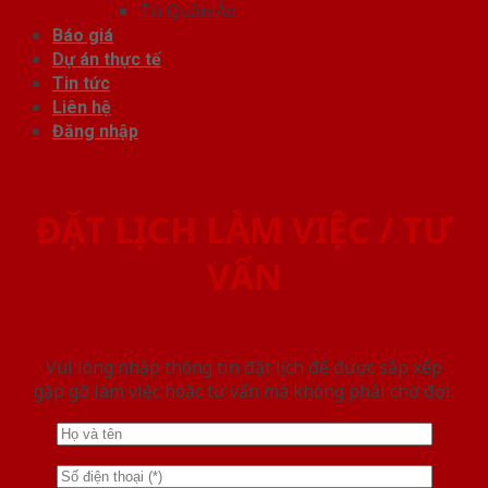
Tủ Quần Áo
Báo giá
Dự án thực tế
Tin tức
Liên hệ
Đăng nhập
ĐẶT LỊCH LÀM VIỆC / TƯ
VẤN
Vui lòng nhập thông tin đặt lịch để được sắp xếp
gặp gỡ làm việc hoăc tư vấn mà không phải chờ đợi.