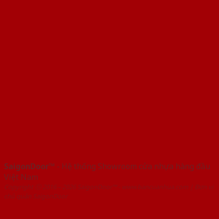
SaigonDoor™
- Hệ thống Showroom cửa nhựa hàng đầu
Việt Nam
Copyright ⓒ 2016 – 2026 SaigonDoor™ - www.bancuanhua.com | Đơn vị
chủ quản SaigonDoor