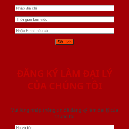
ĐĂNG KÝ LÀM ĐẠI LÝ
CỦA CHÚNG TÔI
Vui lòng nhập thông tin để đăng ký làm đại lý của
chúng tôi