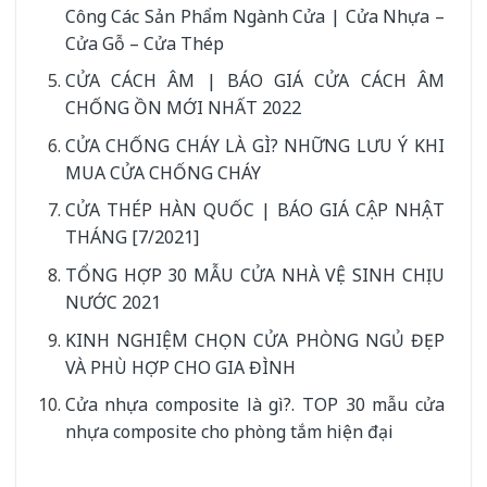
Công Các Sản Phẩm Ngành Cửa | Cửa Nhựa –
Cửa Gỗ – Cửa Thép
CỬA CÁCH ÂM | BÁO GIÁ CỬA CÁCH ÂM
CHỐNG ỒN MỚI NHẤT 2022
CỬA CHỐNG CHÁY LÀ GÌ? NHỮNG LƯU Ý KHI
MUA CỬA CHỐNG CHÁY
CỬA THÉP HÀN QUỐC | BÁO GIÁ CẬP NHẬT
THÁNG [7/2021]
TỔNG HỢP 30 MẪU CỬA NHÀ VỆ SINH CHỊU
NƯỚC 2021
KINH NGHIỆM CHỌN CỬA PHÒNG NGỦ ĐẸP
VÀ PHÙ HỢP CHO GIA ĐÌNH
Cửa nhựa composite là gì?. TOP 30 mẫu cửa
nhựa composite cho phòng tắm hiện đại