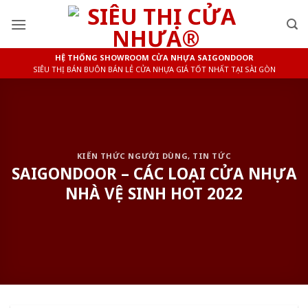
Skip
to
content
HỆ THỐNG SHOWROOM CỬA NHỰA SAIGONDOOR
SIÊU THỊ BÁN BUÔN BÁN LẺ CỬA NHỰA GIÁ TỐT NHẤT TẠI SÀI GÒN
KIẾN THỨC NGƯỜI DÙNG
,
TIN TỨC
SAIGONDOOR – CÁC LOẠI CỬA NHỰA
NHÀ VỆ SINH HOT 2022