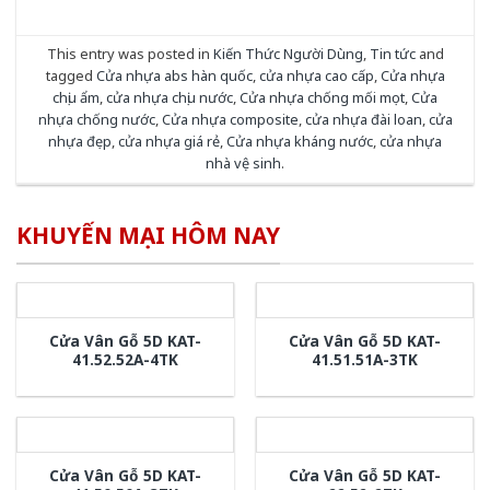
This entry was posted in
Kiến Thức Người Dùng
,
Tin tức
and
tagged
Cửa nhựa abs hàn quốc
,
cửa nhựa cao cấp
,
Cửa nhựa
chịu ẩm
,
cửa nhựa chịu nước
,
Cửa nhựa chống mối mọt
,
Cửa
nhựa chống nước
,
Cửa nhựa composite
,
cửa nhựa đài loan
,
cửa
nhựa đẹp
,
cửa nhựa giá rẻ
,
Cửa nhựa kháng nước
,
cửa nhựa
nhà vệ sinh
.
KHUYẾN MẠI HÔM NAY
Cửa Vân Gỗ 5D KAT-
Cửa Vân Gỗ 5D KAT-
41.52.52A-4TK
41.51.51A-3TK
Cửa Vân Gỗ 5D KAT-
Cửa Vân Gỗ 5D KAT-