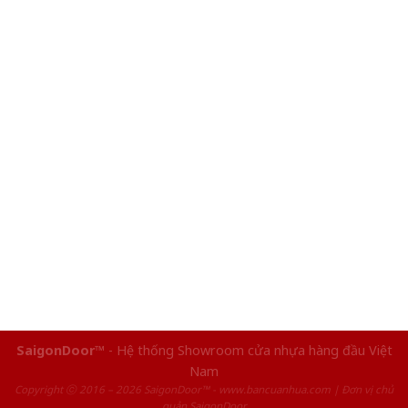
SaigonDoor™
- Hệ thống Showroom cửa nhựa hàng đầu Việt
Nam
Copyright ⓒ 2016 – 2026 SaigonDoor™ - www.bancuanhua.com | Đơn vị chủ
quản SaigonDoor