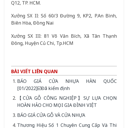
Q12, TP. HCM.
Xưởng SX II: Số 60/3 Đường 9, KP2, P.An Bình,
Biên Hòa, Đồng Nai
Xưởng SX III: 81 Võ Văn Bích, Xã Tân Thạnh
Đông, Huyện Củ Chi, Tp.HCM
BÀI VIẾT LIÊN QUAN
BÁO GIÁ CỬA NHỰA HÀN QUỐC
[01/2022]☑️Đã kiểm định
【CỬA GỖ CÔNG NGHIỆP】SỰ LỰA CHỌN
HOÀN HẢO CHO MỌI GIA ĐÌNH VIỆT
BÁO GIÁ CỬA GỖ VÀ CỬA NHỰA
Thương Hiệu Số 1 Chuyên Cung Cấp Và Thi