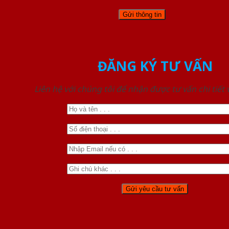
ĐĂNG KÝ TƯ VẤN
Liên hệ với chúng tôi để nhận được tư vấn chi tiết