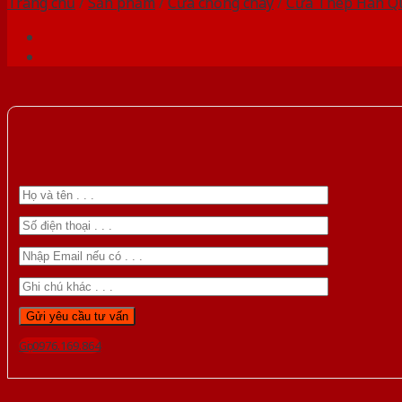
Trang chủ
/
Sản phẩm
/
Cửa chống cháy
/
Cửa Thép Hàn Q
Gọi 0976.169.864