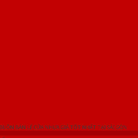
NG SHOWROOM CỬA NHỰA SAIGONDOOR
 BUÔN BÁN LẺ CỬA NHỰA GIÁ TỐT NHẤT TẠI SÀI GÒN