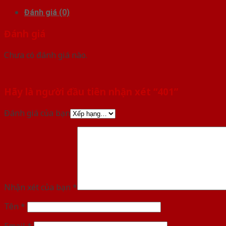
Đánh giá (0)
Đánh giá
Chưa có đánh giá nào.
Hãy là người đầu tiên nhận xét “401”
Đánh giá của bạn
Nhận xét của bạn
*
Tên
*
Email
*