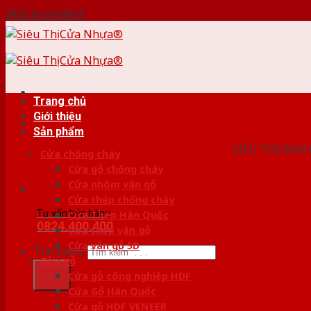
Skip to content
Trang chủ
Giới thiệu
HỆ THỐ
Sản phẩm
SIÊU THỊ BÁN
Cửa chống cháy
Cửa gỗ chống cháy
Cửa nhôm vân gỗ
Cửa thép chống cháy
Tư vấn bán hàng
Cửa Thép Hàn Quốc
0824.400.400
Cửa thép vân gỗ
Cửa vân gỗ 5D
Tìm kiếm:
Cửa gỗ
Cửa gỗ công nghiệp HDF
Cửa Gỗ Hàn Quốc
Cửa gỗ HDF VENEER