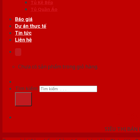
Tủ Kệ Bếp
Tủ Quần Áo
Báo giá
Dự án thực tế
Tin tức
Liên hệ
Chưa có sản phẩm trong giỏ hàng.
Tìm kiếm:
HỆ THỐ
SIÊU THỊ BÁN