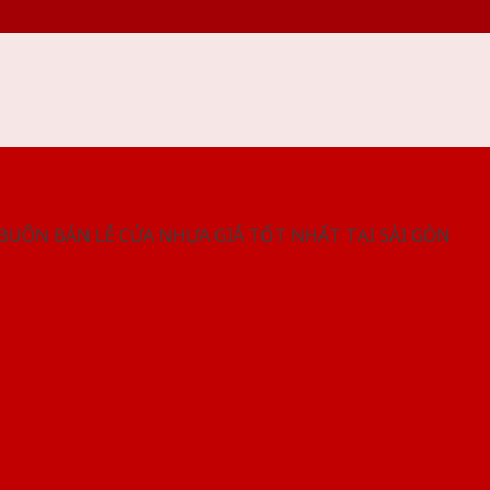
NG SHOWROOM CỬA NHỰA SAIGONDOOR
 BUÔN BÁN LẺ CỬA NHỰA GIÁ TỐT NHẤT TẠI SÀI GÒN