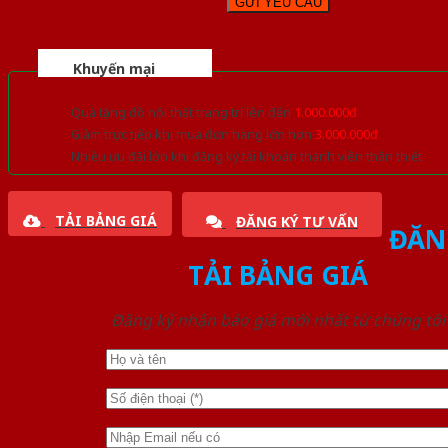
Khuyến mại
Quà tặng đồ nội thất trang trí lên đến
1.000.000đ
Giảm trực tiếp khi mua đơn hàng lớn hơn
3.000.000đ
Nhiều ưu đãi lớn khi đăng ký tài khoản thành viên thân thiết
TẢI BẢNG GIÁ
ĐĂNG KÝ TƯ VẤN
ĐĂN
TẢI BẢNG GIÁ
Đăng ký nhận báo giá mới nhất từ chúng tôi