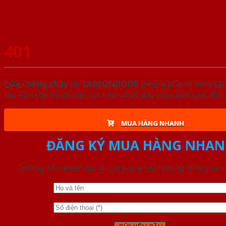
401
Cửa chống cháy
tại
SAIGONDOOR
phong phú về màu sắc, 
lâu hơn tùy thuộc vào vật liệu và độ dày của cánh cửa: 4
MUA HÀNG NHANH
ĐĂNG KÝ MUA HÀNG NHAN
Chúng tôi sẽ liên lạc lại với quý khách trong thời gian