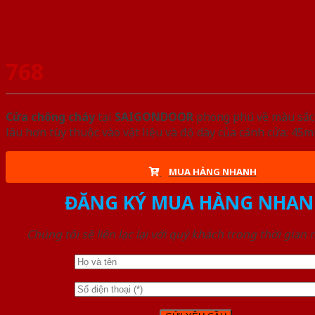
768
Cửa chống cháy
tại
SAIGONDOOR
phong phú về màu sắc, 
lâu hơn tùy thuộc vào vật liệu và độ dày của cánh cửa: 4
MUA HÀNG NHANH
ĐĂNG KÝ MUA HÀNG NHAN
Chúng tôi sẽ liên lạc lại với quý khách trong thời gian