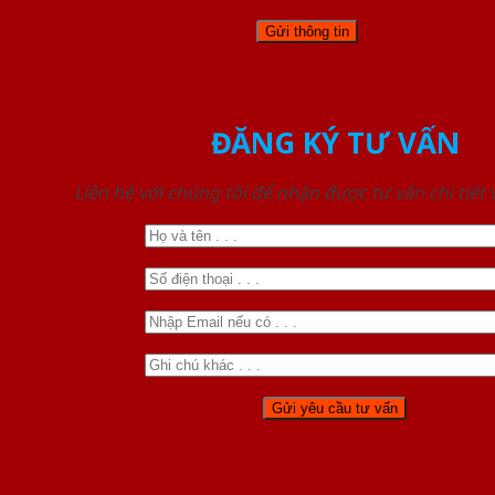
ĐĂNG KÝ TƯ VẤN
Liên hệ với chúng tôi để nhận được tư vấn chi tiết