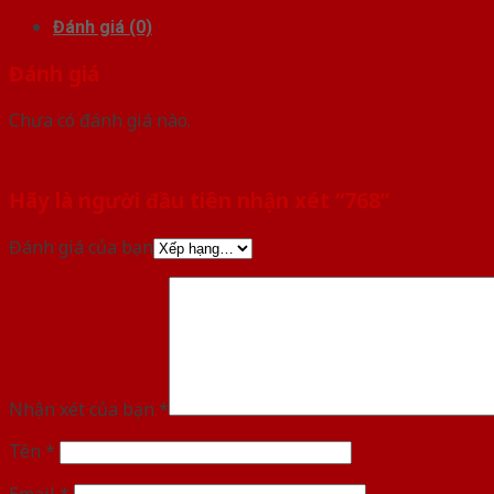
Đánh giá (0)
Đánh giá
Chưa có đánh giá nào.
Hãy là người đầu tiên nhận xét “768”
Đánh giá của bạn
Nhận xét của bạn
*
Tên
*
Email
*