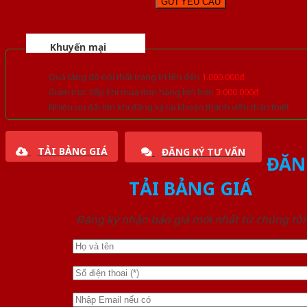
Khuyến mại
Quà tặng đồ nội thất trang trí lên đến
1.000.000đ
Giảm trực tiếp khi mua đơn hàng lớn hơn
3.000.000đ
Nhiều ưu đãi lớn khi đăng ký tài khoản thành viên thân thiết
TẢI BẢNG GIÁ
ĐĂNG KÝ TƯ VẤN
ĐĂN
TẢI BẢNG GIÁ
Đăng ký nhận báo giá mới nhất từ chúng tôi