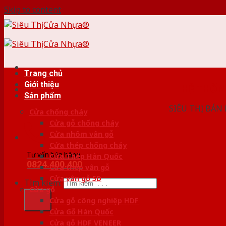
Skip to content
Trang chủ
Giới thiệu
HỆ THỐ
Sản phẩm
SIÊU THỊ BÁN
Cửa chống cháy
Cửa gỗ chống cháy
Cửa nhôm vân gỗ
Cửa thép chống cháy
Tư vấn bán hàng
Cửa Thép Hàn Quốc
0824.400.400
Cửa thép vân gỗ
Cửa vân gỗ 5D
Tìm kiếm:
Cửa gỗ
Cửa gỗ công nghiệp HDF
Cửa Gỗ Hàn Quốc
Cửa gỗ HDF VENEER