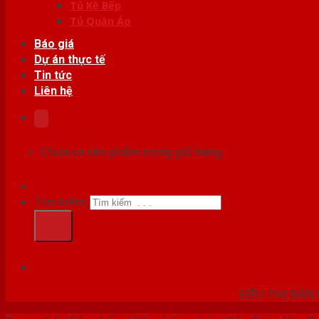
Tủ Kệ Bếp
Tủ Quần Áo
Báo giá
Dự án thực tế
Tin tức
Liên hệ
Chưa có sản phẩm trong giỏ hàng.
Tìm kiếm:
HỆ THỐ
SIÊU THỊ BÁN