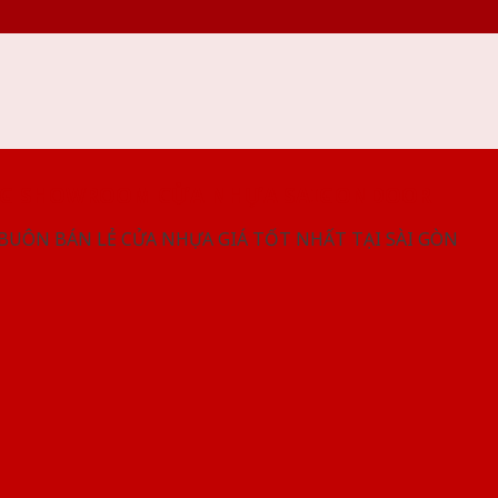
NG SHOWROOM CỬA NHỰA SAIGONDOOR
 BUÔN BÁN LẺ CỬA NHỰA GIÁ TỐT NHẤT TẠI SÀI GÒN