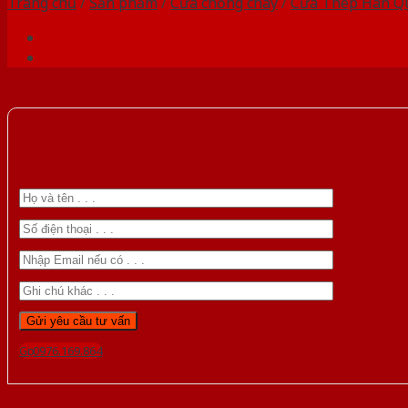
Trang chủ
/
Sản phẩm
/
Cửa chống cháy
/
Cửa Thép Hàn Q
Gọi 0976.169.864