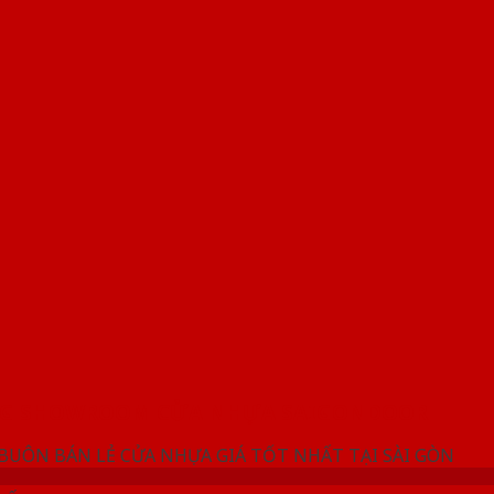
NG SHOWROOM CỬA NHỰA SAIGONDOOR
 BUÔN BÁN LẺ CỬA NHỰA GIÁ TỐT NHẤT TẠI SÀI GÒN