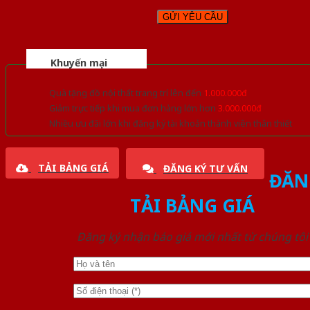
Khuyến mại
Quà tặng đồ nội thất trang trí lên đến
1.000.000đ
Giảm trực tiếp khi mua đơn hàng lớn hơn
3.000.000đ
Nhiều ưu đãi lớn khi đăng ký tài khoản thành viên thân thiết
TẢI BẢNG GIÁ
ĐĂNG KÝ TƯ VẤN
ĐĂN
TẢI BẢNG GIÁ
Đăng ký nhận báo giá mới nhất từ chúng tôi