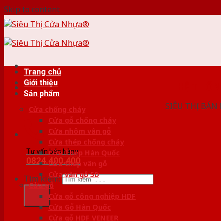
Skip to content
Trang chủ
Giới thiệu
HỆ THỐ
Sản phẩm
SIÊU THỊ BÁN
Cửa chống cháy
Cửa gỗ chống cháy
Cửa nhôm vân gỗ
Cửa thép chống cháy
Tư vấn bán hàng
Cửa Thép Hàn Quốc
0824.400.400
Cửa thép vân gỗ
Cửa vân gỗ 5D
Tìm kiếm:
Cửa gỗ
Cửa gỗ công nghiệp HDF
Cửa Gỗ Hàn Quốc
Cửa gỗ HDF VENEER