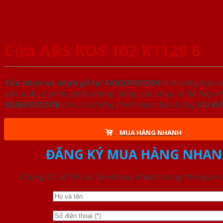
Cửa ABS KOS 102 K1129 6
Cửa nhựa và nhựa gỗ tại SAIGONDOOR
là thương hiệu 
sản xuất và phân phối những dòng cửa nhựa và hỗ hợp nhự
SAIGONDOOR
còn có những chính sách bán hàng
ƯU ĐÃ
MUA HÀNG NHANH
ĐĂNG KÝ MUA HÀNG NHAN
Chúng tôi sẽ liên lạc lại với quý khách trong thời gian