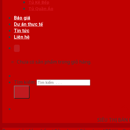
Tủ Kệ Bếp
Tủ Quần Áo
Báo giá
Dự án thực tế
Tin tức
Liên hệ
Chưa có sản phẩm trong giỏ hàng.
Tìm kiếm:
HỆ THỐ
SIÊU THỊ BÁN