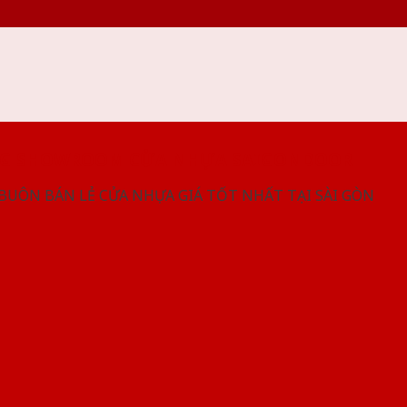
NG SHOWROOM CỬA NHỰA SAIGONDOOR
 BUÔN BÁN LẺ CỬA NHỰA GIÁ TỐT NHẤT TẠI SÀI GÒN