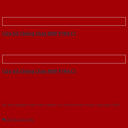
Cửa Gỗ Chống Cháy MDF P1R4 C1
Cửa Gỗ Chống Cháy MDF P1R4 C1
Với kinh nghiệm nhiêu năm nghiên cứu cửa theo tiêu chuẩn công nghệ Châu
Âu.Chúng tôi tự tin là nhà sản xuất & cung cấp hàng đầu tại Việt Nam!
Gửi yêu cầu tư vấn