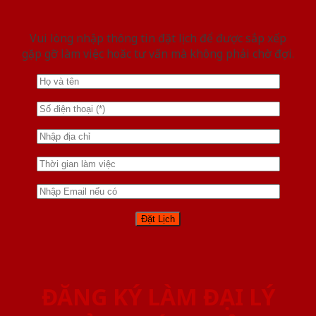
Vui lòng nhập thông tin đặt lịch để được sắp xếp
gặp gỡ làm việc hoăc tư vấn mà không phải chờ đợi.
ĐĂNG KÝ LÀM ĐẠI LÝ