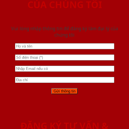
CỦA CHÚNG TÔI
Vui lòng nhập thông tin để đăng ký làm đại lý của
chúng tôi
ĐĂNG KÝ TƯ VẤN &