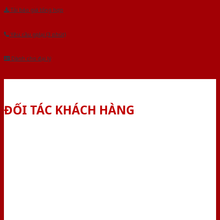
Tải báo giá tổng hợp
Yêu cầu gọi lại (3 phút)
Dành cho đại lý
ĐỐI TÁC KHÁCH HÀNG