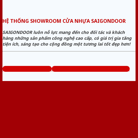
HỆ THỐNG SHOWROOM CỬA NHỰA SAIGONDOOR
SAIGONDOOR luôn nỗ lực mang đến cho đối tác và khách
hàng những sản phẩm công nghệ cao cấp, có giá trị gia tăng
tiện ích, sáng tạo cho cộng đồng một tương lai tốt đẹp hơn!
www.sieuthicuanhua.net
Tổng đài tư vấn miễn phí: 0824.400.400