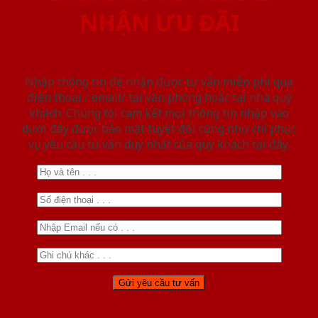
NHẬN ƯU ĐÃI
Nhập thông tin để nhận được tư vấn miễn phí qua
điện thoại / email/ tại văn phòng hoặc tại nhà quý
khách. Chúng tôi cam kết mọi thông tin nhập vào
dưới đây được bảo mật tuyệt đối cũng như chỉ phục
vụ yêu cầu tư vấn duy nhất của quý khách tại đây.