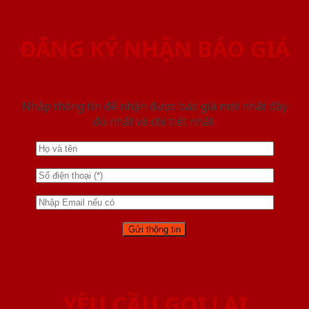
ĐĂNG KÝ NHẬN BÁO GIÁ
Nhập thông tin để nhận được báo giá mới nhât đầy
đủ nhất và chi tiết nhất.
YÊU CẦU GỌI LẠI