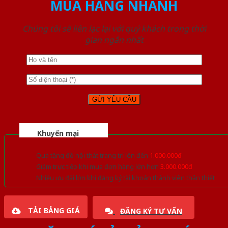
MUA HÀNG NHANH
Chúng tôi sẽ liên lạc lại với quý khách trong thời
gian ngắn nhất
Khuyến mại
Quà tặng đồ nội thất trang trí lên đến
1.000.000đ
Giảm trực tiếp khi mua đơn hàng lớn hơn
3.000.000đ
Nhiều ưu đãi lớn khi đăng ký tài khoản thành viên thân thiết
TẢI BẢNG GIÁ
ĐĂNG KÝ TƯ VẤN