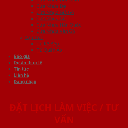
Cửa Nhựa Đẹp
Cửa Nhựa Giả Gỗ
Cửa Nhựa Gỗ
Cửa Nhựa Hàn Quốc
Cửa Nhựa Vân Gỗ
Nội thất
Tủ Kệ Bếp
Tủ Quần Áo
Báo giá
Dự án thực tế
Tin tức
Liên hệ
Đăng nhập
ĐẶT LỊCH LÀM VIỆC / TƯ
VẤN