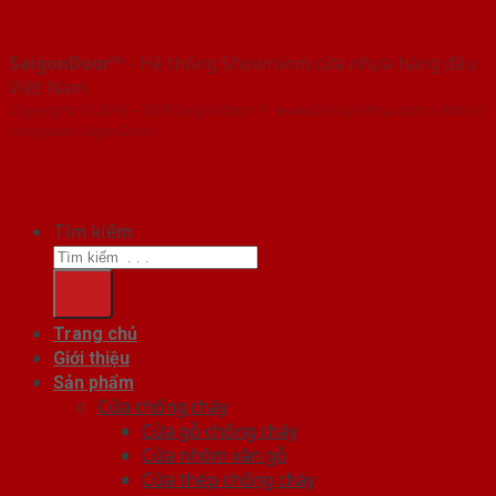
SaigonDoor™
- Hệ thống Showroom cửa nhựa hàng đầu
Việt Nam
Copyright ⓒ 2016 – 2026 SaigonDoor™ - www.bancuanhua.com | Đơn vị
chủ quản SaigonDoor
Tìm kiếm:
Trang chủ
Giới thiệu
Sản phẩm
Cửa chống cháy
Cửa gỗ chống cháy
Cửa nhôm vân gỗ
Cửa thép chống cháy