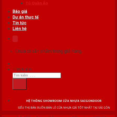
Tủ Quần Áo
Báo giá
Dự án thực tế
Tin tức
Liên hệ
Chưa có sản phẩm trong giỏ hàng.
Tìm kiếm:
HỆ THỐNG SHOWROOM CỬA NHỰA SAIGONDOOR
SIÊU THỊ BÁN BUÔN BÁN LẺ CỬA NHỰA GIÁ TỐT NHẤT TẠI SÀI GÒN