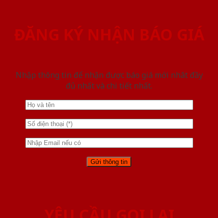
ĐĂNG KÝ NHẬN BÁO GIÁ
Nhập thông tin để nhận được báo giá mới nhât đầy
đủ nhất và chi tiết nhất.
YÊU CẦU GỌI LẠI