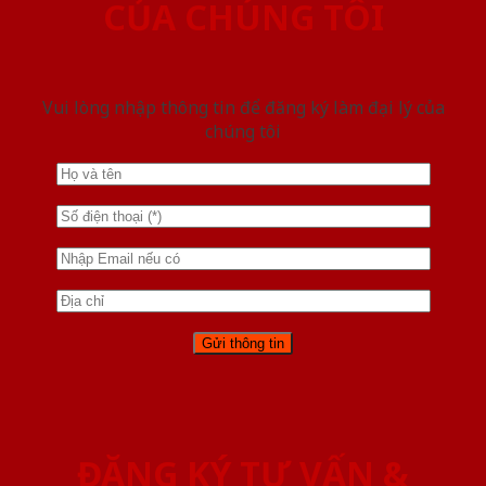
CỦA CHÚNG TÔI
Vui lòng nhập thông tin để đăng ký làm đại lý của
chúng tôi
ĐĂNG KÝ TƯ VẤN &