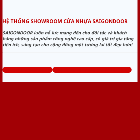
HỆ THỐNG SHOWROOM CỬA NHỰA SAIGONDOOR
SAIGONDOOR luôn nỗ lực mang đến cho đối tác và khách
hàng những sản phẩm công nghệ cao cấp, có giá trị gia tăng
tiện ích, sáng tạo cho cộng đồng một tương lai tốt đẹp hơn!
www.sieuthicuanhua.net
Tổng đài tư vấn miễn phí: 0824.400.400