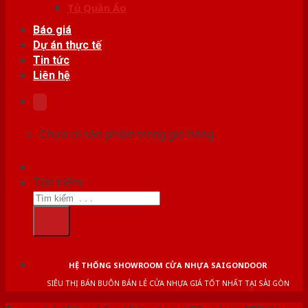
Tủ Quần Áo
Báo giá
Dự án thực tế
Tin tức
Liên hệ
Chưa có sản phẩm trong giỏ hàng.
Tìm kiếm:
HỆ THỐNG SHOWROOM CỬA NHỰA SAIGONDOOR
SIÊU THỊ BÁN BUÔN BÁN LẺ CỬA NHỰA GIÁ TỐT NHẤT TẠI SÀI GÒN