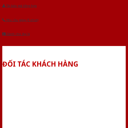
Tải báo giá tổng hợp
Yêu cầu gọi lại (3 phút)
Dành cho đại lý
ĐỐI TÁC KHÁCH HÀNG