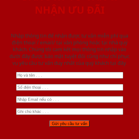
NHẬN ƯU ĐÃI
Nhập thông tin để nhận được tư vấn miễn phí qua
điện thoại / email/ tại văn phòng hoặc tại nhà quý
khách. Chúng tôi cam kết mọi thông tin nhập vào
dưới đây được bảo mật tuyệt đối cũng như chỉ phục
vụ yêu cầu tư vấn duy nhất của quý khách tại đây.