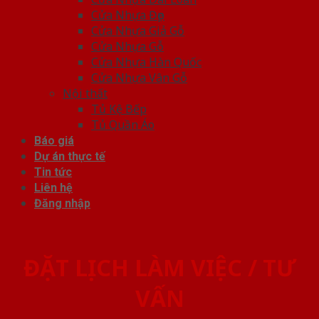
Cửa Nhựa Đẹp
Cửa Nhựa Giả Gỗ
Cửa Nhựa Gỗ
Cửa Nhựa Hàn Quốc
Cửa Nhựa Vân Gỗ
Nội thất
Tủ Kệ Bếp
Tủ Quần Áo
Báo giá
Dự án thực tế
Tin tức
Liên hệ
Đăng nhập
ĐẶT LỊCH LÀM VIỆC / TƯ
VẤN