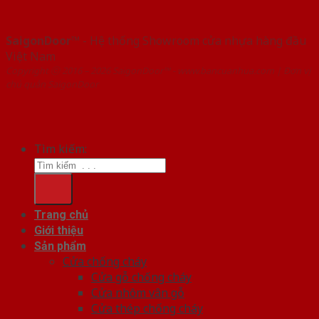
SaigonDoor™
- Hệ thống Showroom cửa nhựa hàng đầu
Việt Nam
Copyright ⓒ 2016 – 2026 SaigonDoor™ - www.bancuanhua.com | Đơn vị
chủ quản SaigonDoor
Tìm kiếm:
Trang chủ
Giới thiệu
Sản phẩm
Cửa chống cháy
Cửa gỗ chống cháy
Cửa nhôm vân gỗ
Cửa thép chống cháy