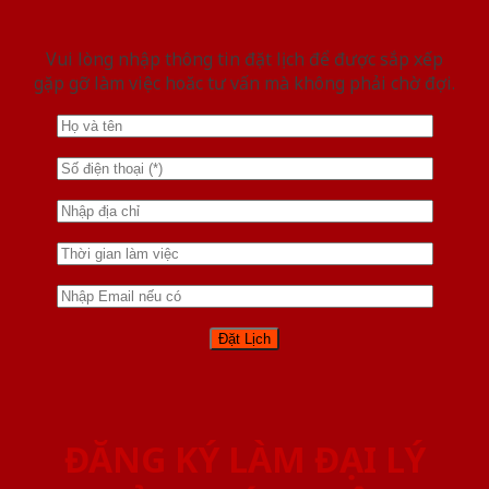
Vui lòng nhập thông tin đặt lịch để được sắp xếp
gặp gỡ làm việc hoăc tư vấn mà không phải chờ đợi.
ĐĂNG KÝ LÀM ĐẠI LÝ