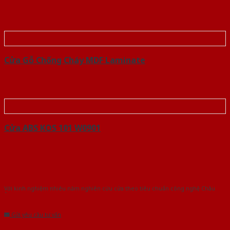
Cửa Gỗ Chống Cháy MDF Laminate
Cửa ABS KOS 101 W0901
Với kinh nghiệm nhiêu năm nghiên cứu cửa theo tiêu chuẩn công nghệ Châu
Âu.Chúng tôi tự tin là nhà sản xuất & cung cấp hàng đầu tại Việt Nam!
Gửi yêu cầu tư vấn