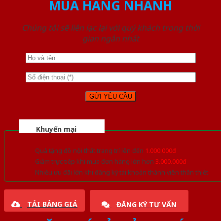
MUA HÀNG NHANH
Chúng tôi sẽ liên lạc lại với quý khách trong thời
gian ngắn nhất
Khuyến mại
Quà tặng đồ nội thất trang trí lên đến
1.000.000đ
Giảm trực tiếp khi mua đơn hàng lớn hơn
3.000.000đ
Nhiều ưu đãi lớn khi đăng ký tài khoản thành viên thân thiết
TẢI BẢNG GIÁ
ĐĂNG KÝ TƯ VẤN