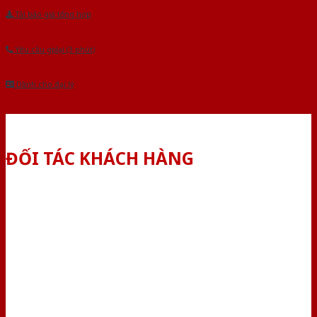
Tải báo giá tổng hợp
Yêu cầu gọi lại (3 phút)
Dành cho đại lý
ĐỐI TÁC KHÁCH HÀNG