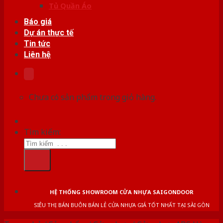
Tủ Quần Áo
Báo giá
Dự án thực tế
Tin tức
Liên hệ
Chưa có sản phẩm trong giỏ hàng.
Tìm kiếm:
HỆ THỐNG SHOWROOM CỬA NHỰA SAIGONDOOR
SIÊU THỊ BÁN BUÔN BÁN LẺ CỬA NHỰA GIÁ TỐT NHẤT TẠI SÀI GÒN