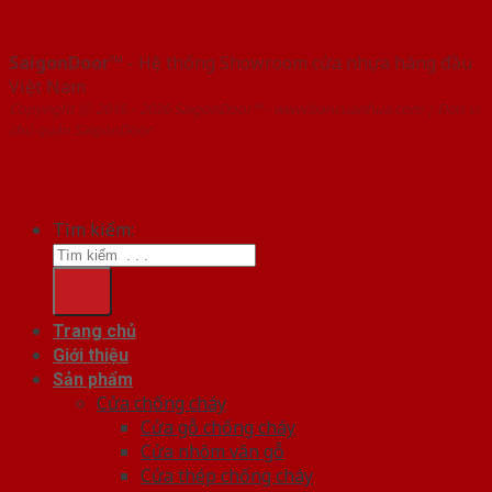
SaigonDoor™
- Hệ thống Showroom cửa nhựa hàng đầu
Việt Nam
Copyright ⓒ 2016 – 2026 SaigonDoor™ - www.bancuanhua.com | Đơn vị
chủ quản SaigonDoor
Tìm kiếm:
Trang chủ
Giới thiệu
Sản phẩm
Cửa chống cháy
Cửa gỗ chống cháy
Cửa nhôm vân gỗ
Cửa thép chống cháy