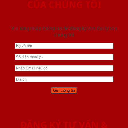
CỦA CHÚNG TÔI
Vui lòng nhập thông tin để đăng ký làm đại lý của
chúng tôi
ĐĂNG KÝ TƯ VẤN &