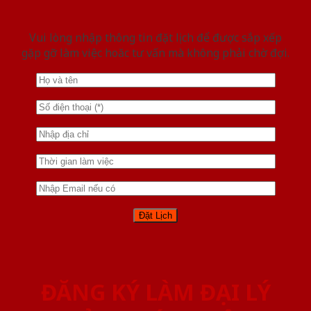
Vui lòng nhập thông tin đặt lịch để được sắp xếp
gặp gỡ làm việc hoăc tư vấn mà không phải chờ đợi.
ĐĂNG KÝ LÀM ĐẠI LÝ