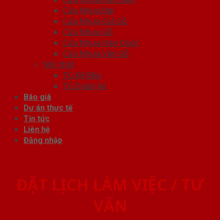
Cửa Nhựa Đẹp
Cửa Nhựa Giả Gỗ
Cửa Nhựa Gỗ
Cửa Nhựa Hàn Quốc
Cửa Nhựa Vân Gỗ
Nội thất
Tủ Kệ Bếp
Tủ Quần Áo
Báo giá
Dự án thực tế
Tin tức
Liên hệ
Đăng nhập
ĐẶT LỊCH LÀM VIỆC / TƯ
VẤN