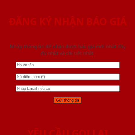
ĐĂNG KÝ NHẬN BÁO GIÁ
Nhập thông tin để nhận được báo giá mới nhât đầy
đủ nhất và chi tiết nhất.
YÊU CẦU GỌI LẠI