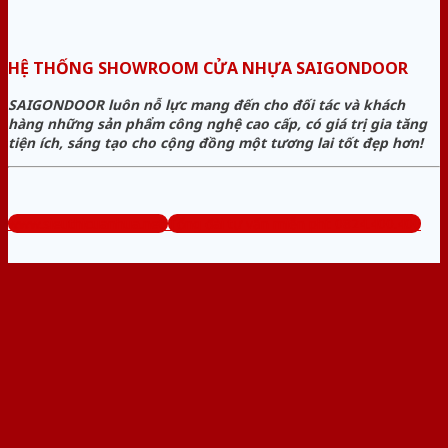
HỆ THỐNG SHOWROOM CỬA NHỰA SAIGONDOOR
SAIGONDOOR luôn nỗ lực mang đến cho đối tác và khách
hàng những sản phẩm công nghệ cao cấp, có giá trị gia tăng
tiện ích, sáng tạo cho cộng đồng một tương lai tốt đẹp hơn!
www.sieuthicuanhua.net
Tổng đài tư vấn miễn phí: 0824.400.400