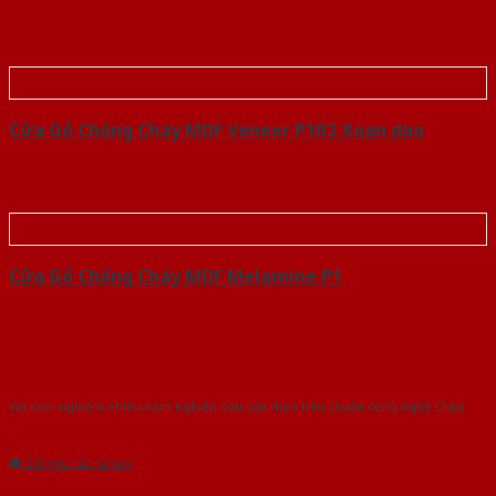
Cửa Gỗ Chống Cháy MDF Veneer P1R2 Xoan dao
Cửa Gỗ Chống Cháy MDF Melamine P1
Với kinh nghiệm nhiêu năm nghiên cứu cửa theo tiêu chuẩn công nghệ Châu
Âu.Chúng tôi tự tin là nhà sản xuất & cung cấp hàng đầu tại Việt Nam!
Gửi yêu cầu tư vấn