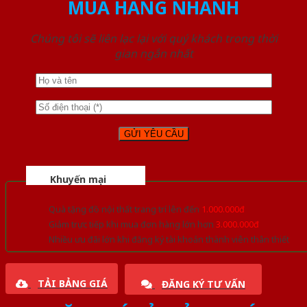
MUA HÀNG NHANH
Chúng tôi sẽ liên lạc lại với quý khách trong thời
gian ngắn nhất
Khuyến mại
Quà tặng đồ nội thất trang trí lên đến
1.000.000đ
Giảm trực tiếp khi mua đơn hàng lớn hơn
3.000.000đ
Nhiều ưu đãi lớn khi đăng ký tài khoản thành viên thân thiết
TẢI BẢNG GIÁ
ĐĂNG KÝ TƯ VẤN