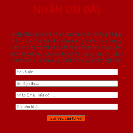
NHẬN ƯU ĐÃI
Nhập thông tin để nhận được tư vấn miễn phí qua
điện thoại / email/ tại văn phòng hoặc tại nhà quý
khách. Chúng tôi cam kết mọi thông tin nhập vào
dưới đây được bảo mật tuyệt đối cũng như chỉ phục
vụ yêu cầu tư vấn duy nhất của quý khách tại đây.