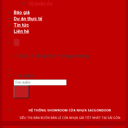
Tủ Quần Áo
Báo giá
Dự án thực tế
Tin tức
Liên hệ
Chưa có sản phẩm trong giỏ hàng.
Tìm kiếm:
HỆ THỐNG SHOWROOM CỬA NHỰA SAIGONDOOR
SIÊU THỊ BÁN BUÔN BÁN LẺ CỬA NHỰA GIÁ TỐT NHẤT TẠI SÀI GÒN