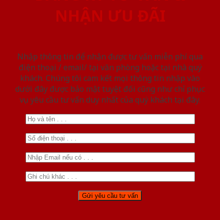
NHẬN ƯU ĐÃI
Nhập thông tin để nhận được tư vấn miễn phí qua
điện thoại / email/ tại văn phòng hoặc tại nhà quý
khách. Chúng tôi cam kết mọi thông tin nhập vào
dưới đây được bảo mật tuyệt đối cũng như chỉ phục
vụ yêu cầu tư vấn duy nhất của quý khách tại đây.