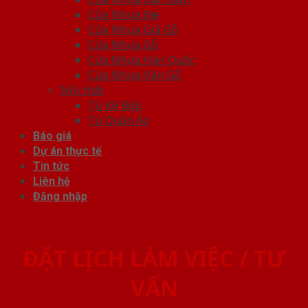
Cửa Nhựa Đẹp
Cửa Nhựa Giả Gỗ
Cửa Nhựa Gỗ
Cửa Nhựa Hàn Quốc
Cửa Nhựa Vân Gỗ
Nội thất
Tủ Kệ Bếp
Tủ Quần Áo
Báo giá
Dự án thực tế
Tin tức
Liên hệ
Đăng nhập
ĐẶT LỊCH LÀM VIỆC / TƯ
VẤN