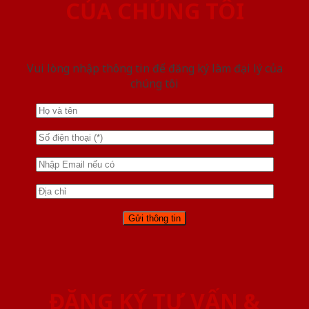
CỦA CHÚNG TÔI
Vui lòng nhập thông tin để đăng ký làm đại lý của
chúng tôi
ĐĂNG KÝ TƯ VẤN &