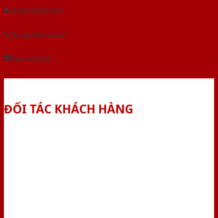
Tải báo giá tổng hợp
Yêu cầu gọi lại (3 phút)
Dành cho đại lý
ĐỐI TÁC KHÁCH HÀNG