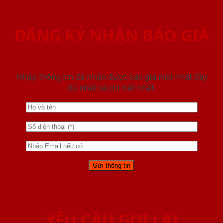
ĐĂNG KÝ NHẬN BÁO GIÁ
Nhập thông tin để nhận được báo giá mới nhât đầy
đủ nhất và chi tiết nhất.
YÊU CẦU GỌI LẠI