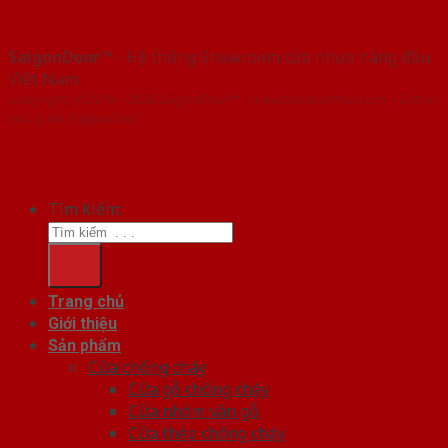
SaigonDoor™
- Hệ thống Showroom cửa nhựa hàng đầu
Việt Nam
Copyright ⓒ 2016 – 2026 SaigonDoor™ - www.bancuanhua.com | Đơn vị
chủ quản SaigonDoor
Tìm kiếm:
Trang chủ
Giới thiệu
Sản phẩm
Cửa chống cháy
Cửa gỗ chống cháy
Cửa nhôm vân gỗ
Cửa thép chống cháy