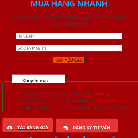
MUA HÀNG NHANH
Chúng tôi sẽ liên lạc lại với quý khách trong thời
gian ngắn nhất
Khuyến mại
Quà tặng đồ nội thất trang trí lên đến
1.000.000đ
Giảm trực tiếp khi mua đơn hàng lớn hơn
3.000.000đ
Nhiều ưu đãi lớn khi đăng ký tài khoản thành viên thân thiết
TẢI BẢNG GIÁ
ĐĂNG KÝ TƯ VẤN