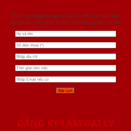
Vui lòng nhập thông tin đặt lịch để được sắp xếp
gặp gỡ làm việc hoăc tư vấn mà không phải chờ đợi.
ĐĂNG KÝ LÀM ĐẠI LÝ