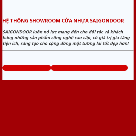
HỆ THỐNG SHOWROOM CỬA NHỰA SAIGONDOOR
SAIGONDOOR luôn nỗ lực mang đến cho đối tác và khách
hàng những sản phẩm công nghệ cao cấp, có giá trị gia tăng
tiện ích, sáng tạo cho cộng đồng một tương lai tốt đẹp hơn!
www.sieuthicuanhua.net
Tổng đài tư vấn miễn phí: 0824.400.400