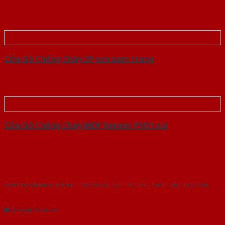
Cửa Gỗ Chống Cháy 2P son xam trang
Cửa Gỗ Chống Cháy MDF Veneer P1G1 soi
Với kinh nghiệm nhiêu năm nghiên cứu cửa theo tiêu chuẩn công nghệ Châu
Âu.Chúng tôi tự tin là nhà sản xuất & cung cấp hàng đầu tại Việt Nam!
Gửi yêu cầu tư vấn