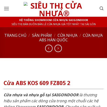
Skip
to
content
HỆ THỐNG SHOWROOM CỬA NHỰA SAIGONDOOR
SIÊU THỊ BÁN BUÔN BÁN LẺ CỬA NHỰA GIÁ TỐT NHẤT TẠI SÀI GÒN
TRANG CHỦ
/
SẢN PHẨM
/
CỬA NHỰA
/
CỬA NHỰA
ABS HÀN QUỐC
Cửa ABS KOS 609 FZ805 2
Cửa nhựa và nhựa gỗ tại SAIGONDOOR
là thương
hiệu sản phẩm các dòng cửa trong một chuỗi các hệ
thống Showroom
SAIGONDOOR
. Chuyên sản xuất và