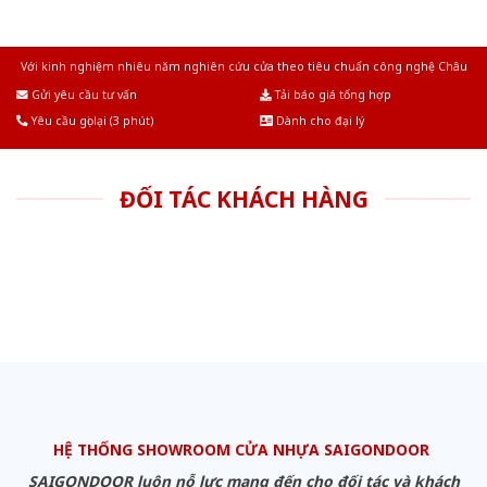
Với kinh nghiệm nhiêu năm nghiên cứu cửa theo tiêu chuẩn công nghệ Châu
Âu.Chúng tôi tự tin là nhà sản xuất & cung cấp hàng đầu tại Việt Nam!
Gửi yêu cầu tư vấn
Tải báo giá tổng hợp
Yêu cầu gọi lại (3 phút)
Dành cho đại lý
ĐỐI TÁC KHÁCH HÀNG
HỆ THỐNG SHOWROOM CỬA NHỰA SAIGONDOOR
SAIGONDOOR luôn nỗ lực mang đến cho đối tác và khách