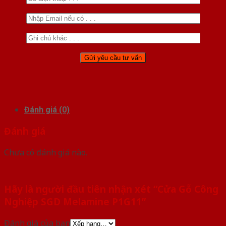
Đánh giá (0)
Đánh giá
Chưa có đánh giá nào.
Hãy là người đầu tiên nhận xét “Cửa Gỗ Công
Nghiệp SGD Melamine P1G11”
Đánh giá của bạn