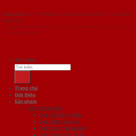
SaigonDoor™
- Hệ thống Showroom cửa nhựa hàng đầu
Việt Nam
Copyright ⓒ 2016 – 2026 SaigonDoor™ - www.bancuanhua.com | Đơn vị
chủ quản SaigonDoor
Tìm kiếm:
Trang chủ
Giới thiệu
Sản phẩm
Cửa chống cháy
Cửa gỗ chống cháy
Cửa nhôm vân gỗ
Cửa thép chống cháy
Cửa Thép Hàn Quốc