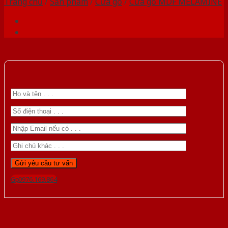
Trang chủ
/
Sản phẩm
/
Cửa gỗ
/
Cửa gỗ MDF MELAMINE
Gọi 0976.169.864