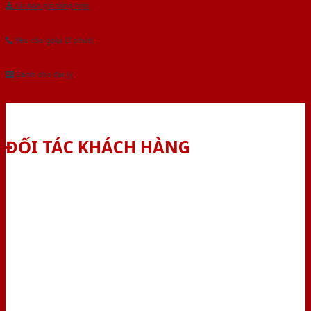
Tải báo giá tổng hợp
Yêu cầu gọi lại (3 phút)
Dành cho đại lý
ĐỐI TÁC KHÁCH HÀNG