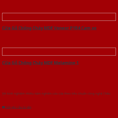
Cửa Gỗ Chống Cháy MDF Veneer P1R4 Cam xe
Cửa Gỗ Chống Cháy MDF Melamine 1
Với kinh nghiệm nhiêu năm nghiên cứu cửa theo tiêu chuẩn công nghệ Châu
Âu.Chúng tôi tự tin là nhà sản xuất & cung cấp hàng đầu tại Việt Nam!
Gửi yêu cầu tư vấn