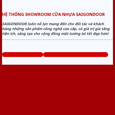
HỆ THỐNG SHOWROOM CỬA NHỰA SAIGONDOOR
SAIGONDOOR luôn nỗ lực mang đến cho đối tác và khách
hàng những sản phẩm công nghệ cao cấp, có giá trị gia tăng
tiện ích, sáng tạo cho cộng đồng một tương lai tốt đẹp hơn!
www.sieuthicuanhua.net
Tổng đài tư vấn miễn phí: 0824.400.400