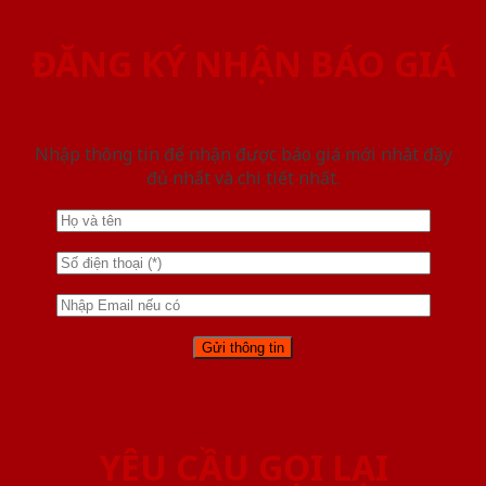
ĐĂNG KÝ NHẬN BÁO GIÁ
Nhập thông tin để nhận được báo giá mới nhât đầy
đủ nhất và chi tiết nhất.
YÊU CẦU GỌI LẠI