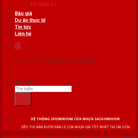
Tủ Quần Áo
Báo giá
Dự án thực tế
Tin tức
Liên hệ
Chưa có sản phẩm trong giỏ hàng.
Tìm kiếm:
HỆ THỐNG SHOWROOM CỬA NHỰA SAIGONDOOR
SIÊU THỊ BÁN BUÔN BÁN LẺ CỬA NHỰA GIÁ TỐT NHẤT TẠI SÀI GÒN