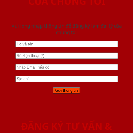
CỦA CHÚNG TÔI
Vui lòng nhập thông tin để đăng ký làm đại lý của
chúng tôi
ĐĂNG KÝ TƯ VẤN &