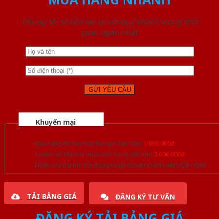
Chúng tôi sẽ liên lạc lại với quý khách trong thời
gian ngắn nhất
Khuyến mại
Quà tặng đồ nội thất trang trí lên đến
1.000.000đ
Giảm trực tiếp khi mua đơn hàng lớn hơn
3.000.000đ
Nhiều ưu đãi lớn khi đăng ký tài khoản thành viên thân thiết
TẢI BẢNG GIÁ
ĐĂNG KÝ TƯ VẤN
ĐĂNG KÝ TẢI BẢNG GIÁ