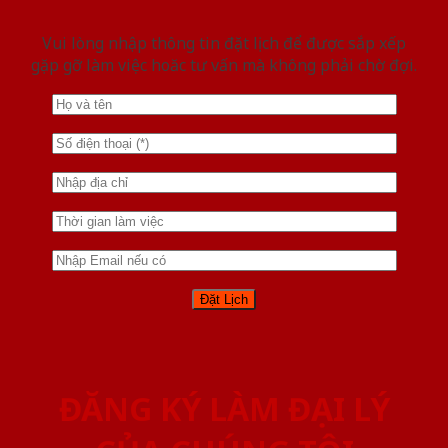
Vui lòng nhập thông tin đặt lịch để được sắp xếp
gặp gỡ làm việc hoăc tư vấn mà không phải chờ đợi.
ĐĂNG KÝ LÀM ĐẠI LÝ