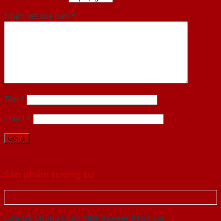
Nhận xét của bạn
*
Tên
*
Email
*
Sản phẩm tương tự
Cửa Gỗ Chống Cháy MDF Veneer P1G1 soi