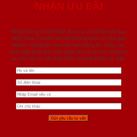
NHẬN ƯU ĐÃI
Nhập thông tin để nhận được tư vấn miễn phí qua
điện thoại / email/ tại văn phòng hoặc tại nhà quý
khách. Chúng tôi cam kết mọi thông tin nhập vào
dưới đây được bảo mật tuyệt đối cũng như chỉ phục
vụ yêu cầu tư vấn duy nhất của quý khách tại đây.