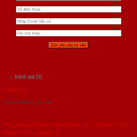
Đánh giá (0)
Đánh giá
Chưa có đánh giá nào.
Hãy là người đầu tiên nhận xét “Cửa Gỗ HDF
Veneer 6B sapele 2”