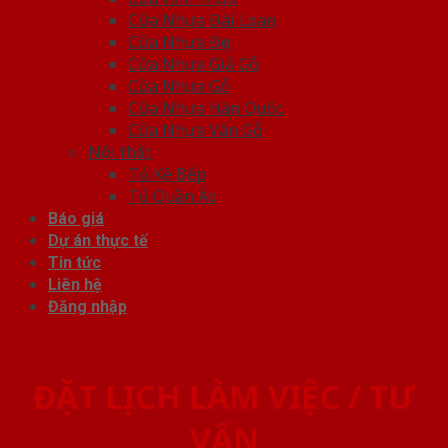
Cửa Nhựa Đài Loan
Cửa Nhựa Đẹp
Cửa Nhựa Giả Gỗ
Cửa Nhựa Gỗ
Cửa Nhựa Hàn Quốc
Cửa Nhựa Vân Gỗ
Nội thất
Tủ Kệ Bếp
Tủ Quần Áo
Báo giá
Dự án thực tế
Tin tức
Liên hệ
Đăng nhập
ĐẶT LỊCH LÀM VIỆC / TƯ
VẤN