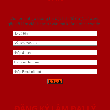
Vui lòng nhập thông tin đặt lịch để được sắp xếp
gặp gỡ làm việc hoăc tư vấn mà không phải chờ đợi.
ĐĂNG KÝ LÀM ĐẠI LÝ