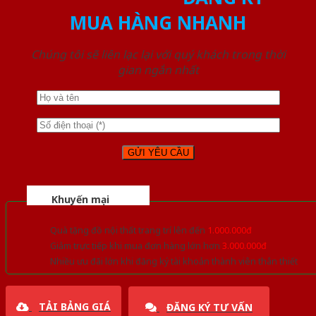
MUA HÀNG NHANH
Chúng tôi sẽ liên lạc lại với quý khách trong thời
gian ngắn nhất
Khuyến mại
Quà tặng đồ nội thất trang trí lên đến
1.000.000đ
Giảm trực tiếp khi mua đơn hàng lớn hơn
3.000.000đ
Nhiều ưu đãi lớn khi đăng ký tài khoản thành viên thân thiết
TẢI BẢNG GIÁ
ĐĂNG KÝ TƯ VẤN