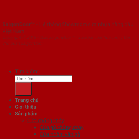
SaigonDoor™
- Hệ thống Showroom cửa nhựa hàng đầu
Việt Nam
Copyright ⓒ 2016 – 2026 SaigonDoor™ - www.bancuanhua.com | Đơn vị
chủ quản SaigonDoor
Tìm kiếm:
Trang chủ
Giới thiệu
Sản phẩm
Cửa chống cháy
Cửa gỗ chống cháy
Cửa nhôm vân gỗ