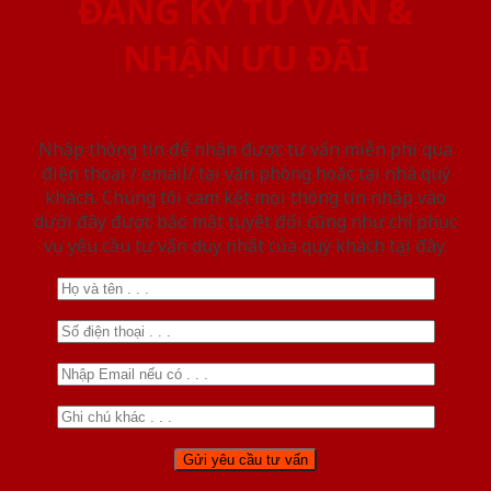
ĐĂNG KÝ TƯ VẤN &
NHẬN ƯU ĐÃI
Nhập thông tin để nhận được tư vấn miễn phí qua
điện thoại / email/ tại văn phòng hoặc tại nhà quý
khách. Chúng tôi cam kết mọi thông tin nhập vào
dưới đây được bảo mật tuyệt đối cũng như chỉ phục
vụ yêu cầu tư vấn duy nhất của quý khách tại đây.