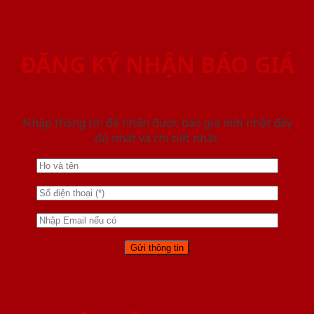
ĐĂNG KÝ NHẬN BÁO GIÁ
Nhập thông tin để nhận được báo giá mới nhât đầy
đủ nhất và chi tiết nhất.