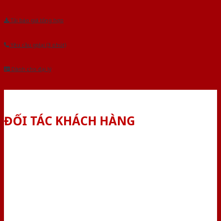
Tải báo giá tổng hợp
Yêu cầu gọi lại (3 phút)
Dành cho đại lý
ĐỐI TÁC KHÁCH HÀNG