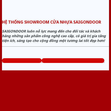
HỆ THỐNG SHOWROOM CỬA NHỰA SAIGONDOOR
SAIGONDOOR luôn nỗ lực mang đến cho đối tác và khách
hàng những sản phẩm công nghệ cao cấp, có giá trị gia tăng
tiện ích, sáng tạo cho cộng đồng một tương lai tốt đẹp hơn!
www.sieuthicuanhua.net
Tổng đài tư vấn miễn phí: 0824.400.400