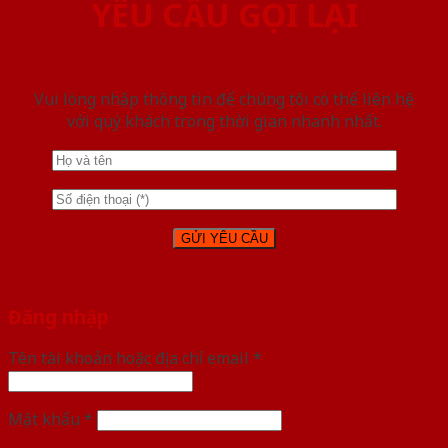
YÊU CẦU GỌI LẠI
Vui lòng nhập thông tin để chúng tôi có thể liên hệ
với quý khách trong thời gian nhanh nhất.
Đăng nhập
Tên tài khoản hoặc địa chỉ email
*
Mật khẩu
*