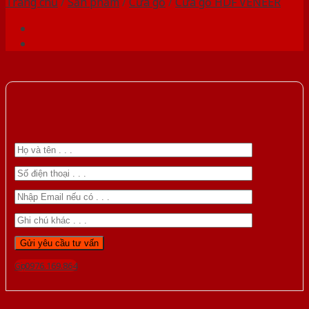
Trang chủ
/
Sản phẩm
/
Cửa gỗ
/
Cửa gỗ HDF VENEER
Gọi 0976.169.864