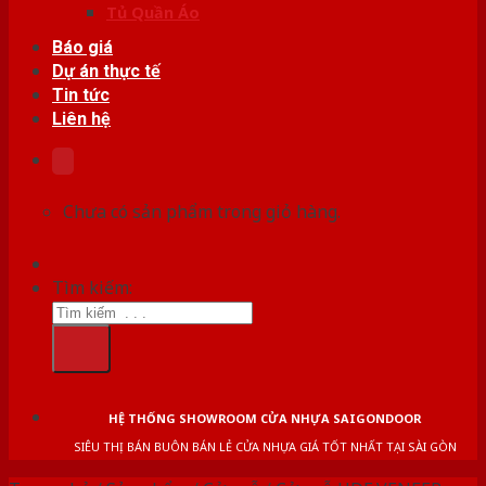
Tủ Quần Áo
Báo giá
Dự án thực tế
Tin tức
Liên hệ
Chưa có sản phẩm trong giỏ hàng.
Tìm kiếm:
HỆ THỐNG SHOWROOM CỬA NHỰA SAIGONDOOR
SIÊU THỊ BÁN BUÔN BÁN LẺ CỬA NHỰA GIÁ TỐT NHẤT TẠI SÀI GÒN