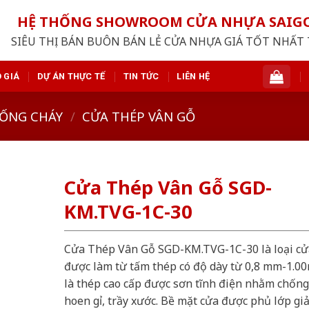
HỆ THỐNG SHOWROOM CỬA NHỰA SAI
SIÊU THỊ BÁN BUÔN BÁN LẺ CỬA NHỰA GIÁ TỐT NHẤT 
 GIÁ
DỰ ÁN THỰC TẾ
TIN TỨC
LIÊN HỆ
ỐNG CHÁY
/
CỬA THÉP VÂN GỖ
Cửa Thép Vân Gỗ SGD-
KM.TVG-1C-30
Cửa Thép Vân Gỗ SGD-KM.TVG-1C-30 là loại cử
được làm từ tấm thép có độ dày từ 0,8 mm-1.0
là thép cao cấp được sơn tĩnh điện nhằm chống
hoen gỉ, trầy xước. Bề mặt cửa được phủ lớp gi