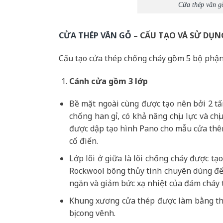
Cửa thép vân g
CỬA THÉP VÂN GỖ
– CẤU TẠO VÀ SỬ DỤN
Cấu tạo cửa thép chống cháy gồm 5 bộ phận
Cánh cửa
gồm 3 lớp
Bề mặt ngoài cùng được tạo nên bởi 2 t
chống han gỉ, có khả năng chịu lực và c
được dập tạo hình Pano cho mẫu cửa thêm
cổ điển.
Lớp lõi ở giữa là lõi chống cháy được t
Rockwool bông thủy tinh chuyên dùng để 
ngăn và giảm bức xạ nhiệt của đám cháy 
Khung xương cửa thép được làm bằng th
bị cong vênh.