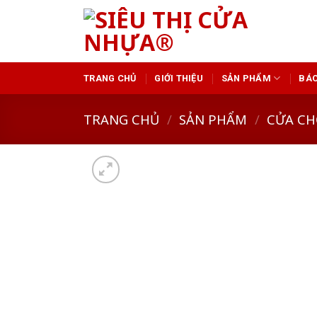
Skip
to
content
TRANG CHỦ
GIỚI THIỆU
SẢN PHẨM
BÁO
TRANG CHỦ
/
SẢN PHẨM
/
CỬA CH