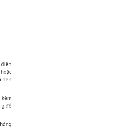
 điện
 hoặc
i đến
a kèm
ng để
không