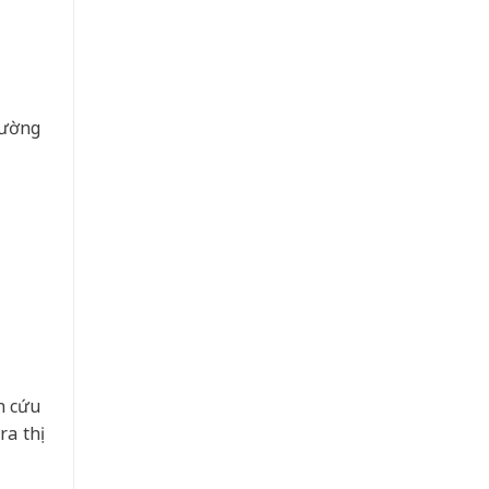
cường
n cứu
a thị