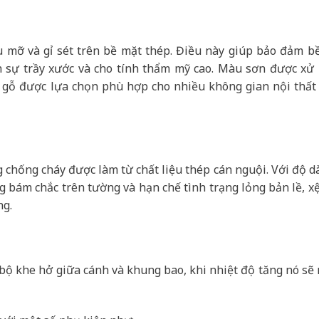
u mỡ và gỉ sét trên bề mặt thép. Điều này giúp bảo đảm b
h sự trầy xước và cho tính thẩm mỹ cao. Màu sơn được xử l
 gỗ được lựa chọn phù hợp cho nhiều không gian nội thất 
chống cháy được làm từ chất liệu thép cán nguội. Với độ d
ng bám chắc trên tường và hạn chế tình trạng lỏng bản lề, xệ
ng.
n bộ khe hở giữa cánh và khung bao, khi nhiệt độ tăng nó sẽ 