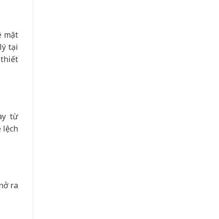
ề mặt
ý tại
thiết
ày từ
 lệch
nở ra