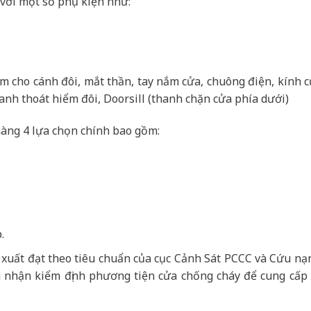
với một số phụ kiện như:
âm cho cánh đôi, mắt thần, tay nắm cửa, chuông điện, kính 
anh thoát hiểm đôi, Doorsill (thanh chặn cửa phía dưới)
àng 4 lựa chọn chính bao gồm:
.
 xuất đạt theo tiêu chuẩn của cục Cảnh Sát PCCC và Cứu nạ
 nhận kiểm định phương tiện cửa chống cháy để cung cấp r