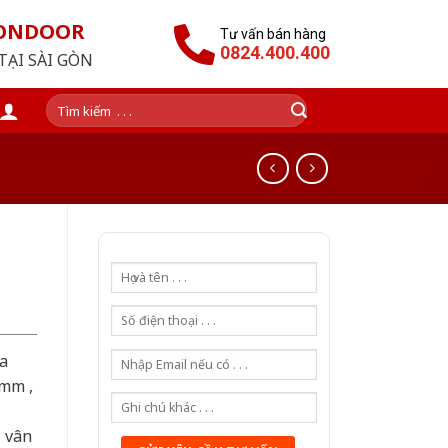
GONDOOR
Tư vấn bán hàng
0824.400.400
TẠI SÀI GÒN
Tìm
kiếm:
a
0mm ,
ả vân