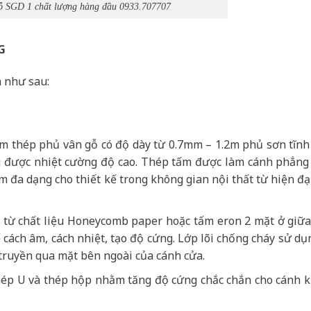
ỗ
SGD 1 chất lượng hàng đầu 0933.707707
G
 như sau:
ấm thép phủ vân gỗ có độ dày từ 0.7mm – 1.2m phủ sơn tĩnh
hịu được nhiệt cường độ cao. Thép tấm được làm cánh phẳng
 đa dạng cho thiết kế trong không gian nội thất từ hiện đạ
ạo từ chất liệu Honeycomb paper hoặc tấm eron 2 mặt ở giữ
cách âm, cách nhiệt, tạo độ cứng. Lớp lõi chống cháy sử dụ
truyền qua mặt bên ngoài của cánh cửa.
ép U và thép hộp nhằm tăng độ cứng chắc chắn cho cánh 