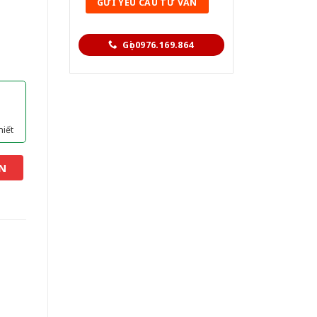
Gọi 0976.169.864
hiết
N