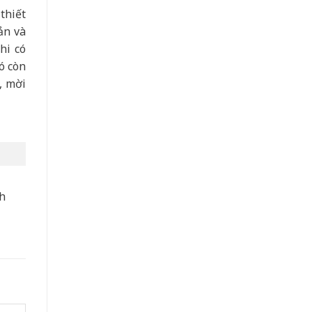
thiết
ản và
hi có
ó còn
, mời
nh