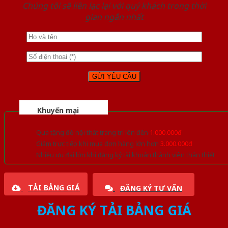
Chúng tôi sẽ liên lạc lại với quý khách trong thời
gian ngắn nhất
Khuyến mại
Quà tặng đồ nội thất trang trí lên đến
1.000.000đ
Giảm trực tiếp khi mua đơn hàng lớn hơn
3.000.000đ
Nhiều ưu đãi lớn khi đăng ký tài khoản thành viên thân thiết
TẢI BẢNG GIÁ
ĐĂNG KÝ TƯ VẤN
ĐĂNG KÝ TẢI BẢNG GIÁ