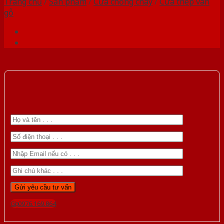
Trang chủ
/
Sản phẩm
/
Cửa chống cháy
/
Cửa thép vân
gỗ
Gọi 0976.169.864