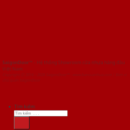
SaigonDoor™
- Hệ thống Showroom cửa nhựa hàng đầu
Việt Nam
Copyright ⓒ 2016 – 2026 SaigonDoor™ - www.bancuanhua.com | Đơn vị
chủ quản SaigonDoor
Tìm kiếm: