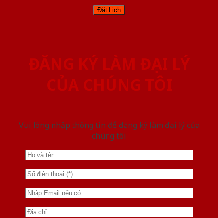
ĐĂNG KÝ LÀM ĐẠI LÝ
CỦA CHÚNG TÔI
Vui lòng nhập thông tin để đăng ký làm đại lý của
chúng tôi