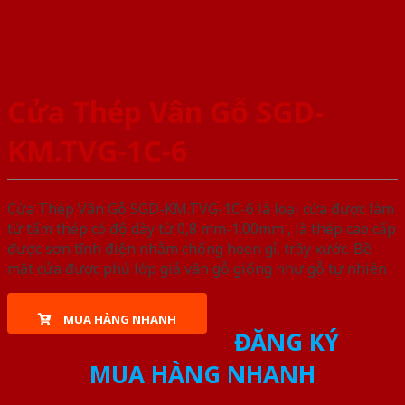
Cửa Thép Vân Gỗ SGD-
KM.TVG-1C-6
Cửa Thép Vân Gỗ SGD-KM.TVG-1C-6 là loại cửa được làm
từ tấm thép có độ dày từ 0,8 mm-1.00mm , là thép cao cấp
được sơn tĩnh điện nhằm chống hoen gỉ, trầy xước. Bề
mặt cửa được phủ lớp giả vân gỗ giống như gỗ tự nhiên
MUA HÀNG NHANH
ĐĂNG KÝ
MUA HÀNG NHANH