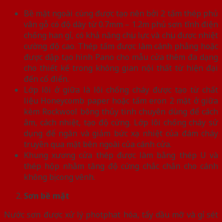
Bề mặt ngoài cùng được tạo nên bởi 2 tấm thép phủ
vân gỗ có độ dày từ 0.7mm – 1.2m phủ sơn tĩnh điện
chống han gỉ, có khả năng chịu lực và chịu được nhiệt
cường độ cao. Thép tấm được làm cánh phẳng hoặc
được dập tạo hình Pano cho mẫu cửa thêm đa dạng
cho thiết kế trong không gian nội thất từ hiện đại
đến cổ điển.
Lớp lõi ở giữa là lõi chống cháy được tạo từ chất
liệu Honeycomb paper hoặc tấm eron 2 mặt ở giữa
kèm Rockwool bông thủy tinh chuyên dùng để cách
âm, cách nhiệt, tạo độ cứng. Lớp lõi chống cháy sử
dụng để ngăn và giảm bức xạ nhiệt của đám cháy
truyền qua mặt bên ngoài của cánh cửa.
Khung xương cửa thép được làm bằng thép U và
thép hộp nhằm tăng độ cứng chắc chắn cho cánh
không bị cong vênh.
Sơn bề mặt
Nước sơn được xử lý photphat hóa, tẩy dầu mỡ và gỉ sét