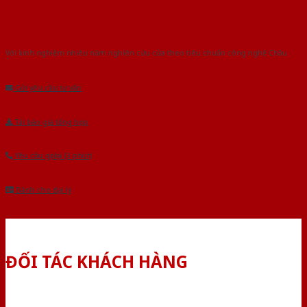
Với kinh nghiệm nhiêu năm nghiên cứu cửa theo tiêu chuẩn công nghệ Châu
Âu.Chúng tôi tự tin là nhà sản xuất & cung cấp hàng đầu tại Việt Nam!
Gửi yêu cầu tư vấn
Tải báo giá tổng hợp
Yêu cầu gọi lại (3 phút)
Dành cho đại lý
ĐỐI TÁC KHÁCH HÀNG