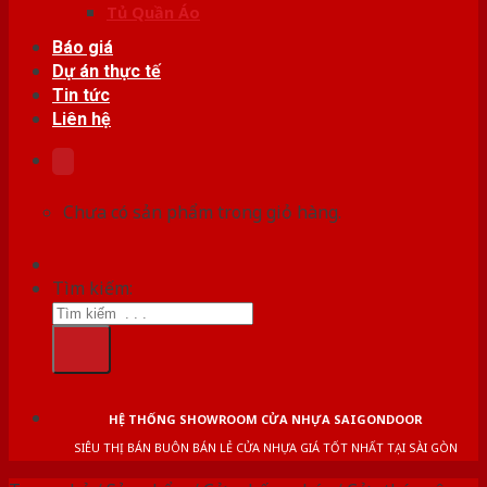
Tủ Quần Áo
Báo giá
Dự án thực tế
Tin tức
Liên hệ
Chưa có sản phẩm trong giỏ hàng.
Tìm kiếm:
HỆ THỐNG SHOWROOM CỬA NHỰA SAIGONDOOR
SIÊU THỊ BÁN BUÔN BÁN LẺ CỬA NHỰA GIÁ TỐT NHẤT TẠI SÀI GÒN