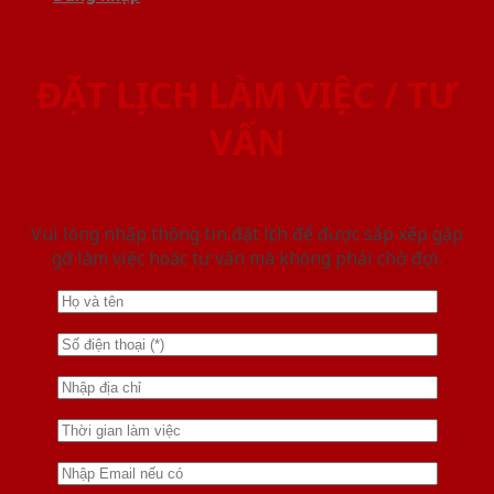
ĐẶT LỊCH LÀM VIỆC / TƯ
VẤN
Vui lòng nhập thông tin đặt lịch để được sắp xếp gặp
gỡ làm việc hoăc tư vấn mà không phải chờ đợi.