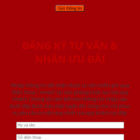
ĐĂNG KÝ TƯ VẤN &
NHẬN ƯU ĐÃI
Nhập thông tin để nhận được tư vấn miễn phí qua
điện thoại / email/ tại văn phòng hoặc tại nhà quý
khách. Chúng tôi cam kết mọi thông tin nhập vào
dưới đây được bảo mật tuyệt đối cũng như chỉ phục
vụ yêu cầu tư vấn duy nhất của quý khách tại đây.