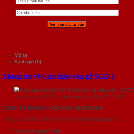
Mô tả
Đánh giá (0)
Thông tin về Cửa thép vân gỗ SGD 1
Cửa thép vân gỗ
SGD 1 chất lượng hàng đầu 0933.707707
CỬA THÉP VÂN GỖ
– CẤU TẠO VÀ SỬ DỤNG
Cấu tạo cửa thép chống cháy gồm 5 bộ phận như sau:
Cánh cửa
gồm 3 lớp