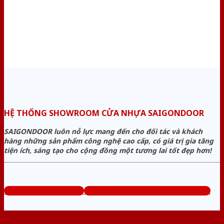
HỆ THỐNG SHOWROOM CỬA NHỰA SAIGONDOOR
SAIGONDOOR luôn nỗ lực mang đến cho đối tác và khách
hàng những sản phẩm công nghệ cao cấp, có giá trị gia tăng
tiện ích, sáng tạo cho cộng đồng một tương lai tốt đẹp hơn!
www.sieuthicuanhua.net
Tổng đài tư vấn miễn phí: 0824.400.400