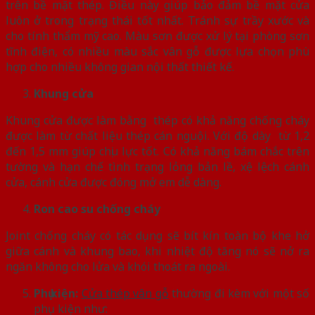
trên bề mặt thép. Điều này giúp bảo đảm bề mặt cửa
luôn ở trong trạng thái tốt nhất. Tránh sự trầy xước và
cho tính thẩm mỹ cao. Màu sơn được xử lý tại phòng sơn
tĩnh điện, có nhiều màu sắc vân gỗ được lựa chọn phù
hợp cho nhiều không gian nội thất thiết kế.
Khung cửa
Khung cửa được làm bằng thép có khả năng chống cháy
được làm từ chất liệu thép cán nguội. Với độ dày từ 1,2
đến 1,5 mm giúp chịu lực tốt. Có khả năng bám chắc trên
tường và hạn chế tình trạng lỏng bản lề, xệ lệch cánh
cửa, cánh cửa được đóng mở em dễ dàng.
Ron cao su chống cháy
Joint chống cháy có tác dụng sẽ bít kín toàn bộ khe hở
giữa cánh và khung bao, khi nhiệt độ tăng nó sẽ nở ra
ngăn không cho lửa và khói thoát ra ngoài.
Phụ kiện:
Cửa thép vân gỗ
thường đi kèm với một số
phụ kiện như: