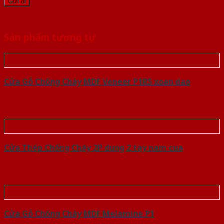
Sản phẩm tương tự
Cửa Gỗ Chống Cháy MDF Veneer P1R5 xoan dao
Cửa Thép Chống Cháy 2P dung 2 tay nam cua
Cửa Gỗ Chống Cháy MDF Melamine P1