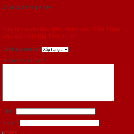
Chưa có đánh giá nào.
Hãy là người đầu tiên nhận xét “Cửa Thép
Vân Gỗ SGD-KM.TVG-1C-6”
Đánh giá của bạn
Nhận xét của bạn
*
Tên
*
Email
*