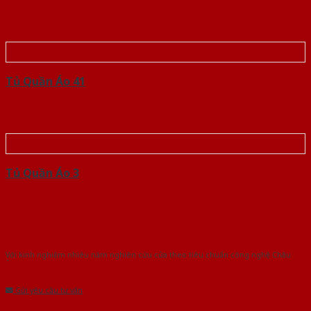
Tủ Quần Áo 41
Tủ Quần Áo 3
Với kinh nghiệm nhiêu năm nghiên cứu cửa theo tiêu chuẩn công nghệ Châu
Âu.Chúng tôi tự tin là nhà sản xuất & cung cấp hàng đầu tại Việt Nam!
Gửi yêu cầu tư vấn