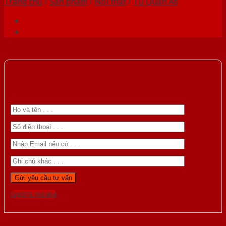
Trang chủ
/
Sản phẩm
/
Nội thất
/
Tủ Quần Áo
Gọi 0976.169.864