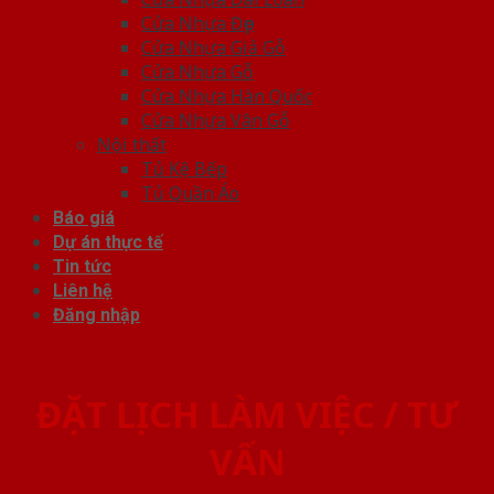
Cửa Nhựa Đẹp
Cửa Nhựa Giả Gỗ
Cửa Nhựa Gỗ
Cửa Nhựa Hàn Quốc
Cửa Nhựa Vân Gỗ
Nội thất
Tủ Kệ Bếp
Tủ Quần Áo
Báo giá
Dự án thực tế
Tin tức
Liên hệ
Đăng nhập
ĐẶT LỊCH LÀM VIỆC / TƯ
VẤN