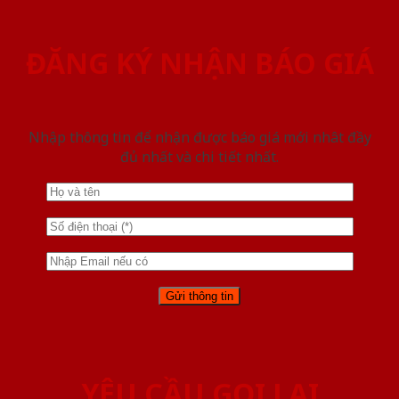
ĐĂNG KÝ NHẬN BÁO GIÁ
Nhập thông tin để nhận được báo giá mới nhât đầy
đủ nhất và chi tiết nhất.
YÊU CẦU GỌI LẠI