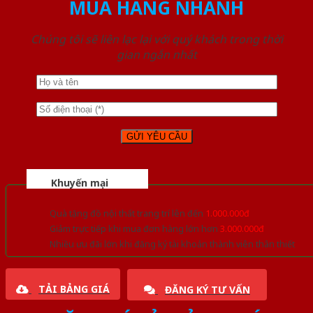
MUA HÀNG NHANH
Chúng tôi sẽ liên lạc lại với quý khách trong thời
gian ngắn nhất
Khuyến mại
Quà tặng đồ nội thất trang trí lên đến
1.000.000đ
Giảm trực tiếp khi mua đơn hàng lớn hơn
3.000.000đ
Nhiều ưu đãi lớn khi đăng ký tài khoản thành viên thân thiết
TẢI BẢNG GIÁ
ĐĂNG KÝ TƯ VẤN