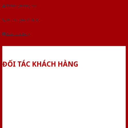
Tải báo giá tổng hợp
Yêu cầu gọi lại (3 phút)
Dành cho đại lý
ĐỐI TÁC KHÁCH HÀNG