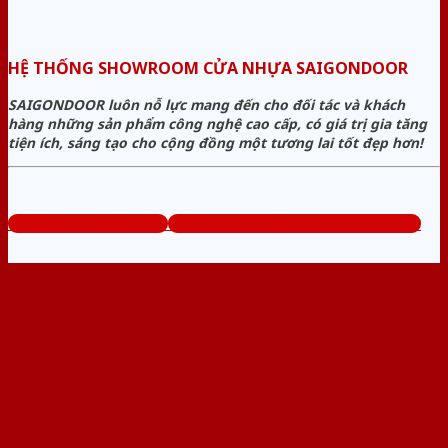
HỆ THỐNG SHOWROOM CỬA NHỰA SAIGONDOOR
SAIGONDOOR luôn nỗ lực mang đến cho đối tác và khách
hàng những sản phẩm công nghệ cao cấp, có giá trị gia tăng
tiện ích, sáng tạo cho cộng đồng một tương lai tốt đẹp hơn!
www.sieuthicuanhua.net
Tổng đài tư vấn miễn phí: 0824.400.400