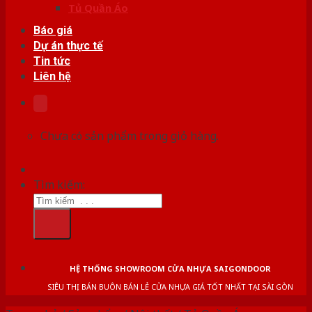
Tủ Quần Áo
Báo giá
Dự án thực tế
Tin tức
Liên hệ
Chưa có sản phẩm trong giỏ hàng.
Tìm kiếm:
HỆ THỐNG SHOWROOM CỬA NHỰA SAIGONDOOR
SIÊU THỊ BÁN BUÔN BÁN LẺ CỬA NHỰA GIÁ TỐT NHẤT TẠI SÀI GÒN