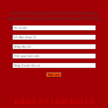
Vui lòng nhập thông tin đặt lịch để được sắp xếp
gặp gỡ làm việc hoăc tư vấn mà không phải chờ đợi.
ĐĂNG KÝ LÀM ĐẠI LÝ