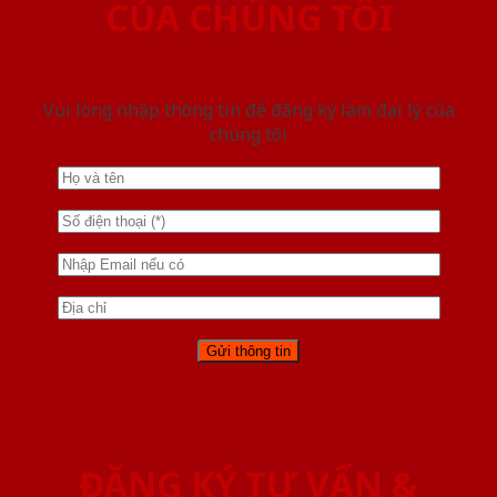
CỦA CHÚNG TÔI
Vui lòng nhập thông tin để đăng ký làm đại lý của
chúng tôi
ĐĂNG KÝ TƯ VẤN &