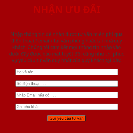
NHẬN ƯU ĐÃI
Nhập thông tin để nhận được tư vấn miễn phí qua
điện thoại / email/ tại văn phòng hoặc tại nhà quý
khách. Chúng tôi cam kết mọi thông tin nhập vào
dưới đây được bảo mật tuyệt đối cũng như chỉ phục
vụ yêu cầu tư vấn duy nhất của quý khách tại đây.