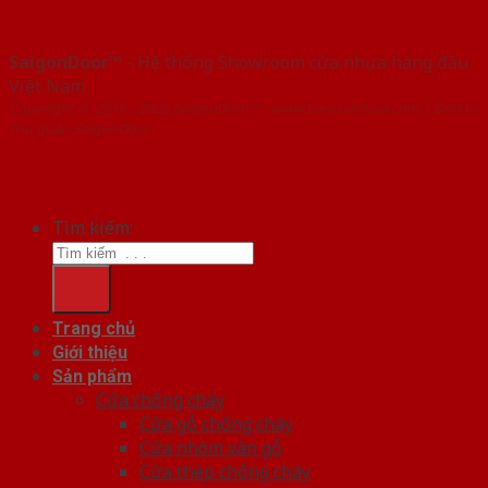
SaigonDoor™
- Hệ thống Showroom cửa nhựa hàng đầu
Việt Nam
Copyright ⓒ 2016 – 2026 SaigonDoor™ - www.bancuanhua.com | Đơn vị
chủ quản SaigonDoor
Tìm kiếm:
Trang chủ
Giới thiệu
Sản phẩm
Cửa chống cháy
Cửa gỗ chống cháy
Cửa nhôm vân gỗ
Cửa thép chống cháy