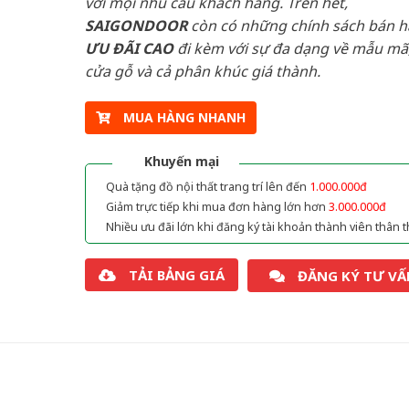
với mọi nhu cầu khách hàng. Trên hết,
SAIGONDOOR
còn có những chính sách bán 
ƯU ĐÃI
CAO
đi kèm với sự đa dạng về mẫu mã,
cửa gỗ và cả phân khúc giá thành.
MUA HÀNG NHANH
Khuyến mại
Quà tặng đồ nội thất trang trí lên đến
1.000.000đ
Giảm trực tiếp khi mua đơn hàng lớn hơn
3.000.000đ
Nhiều ưu đãi lớn khi đăng ký tài khoản thành viên thân t
TẢI BẢNG GIÁ
ĐĂNG KÝ TƯ VẤ