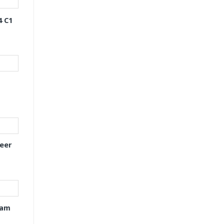
4 C1
eer
xam