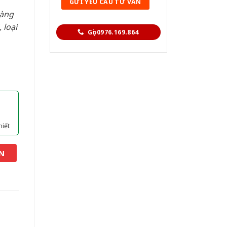
hàng
 loại
Gọi 0976.169.864
hiết
N