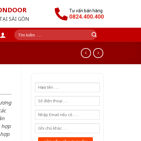
GONDOOR
Tư vấn bán hàng
0824.400.400
TẠI SÀI GÒN
Tìm
kiếm:
hương
các
ản
ỗ hợp
 hợp