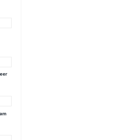
eer
xam