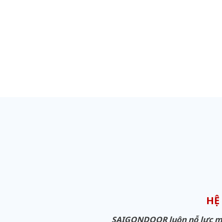
HỆ
SAIGONDOOR luôn nỗ lực man