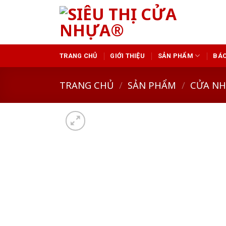
Skip
to
content
TRANG CHỦ
GIỚI THIỆU
SẢN PHẨM
BÁO
TRANG CHỦ
/
SẢN PHẨM
/
CỬA N