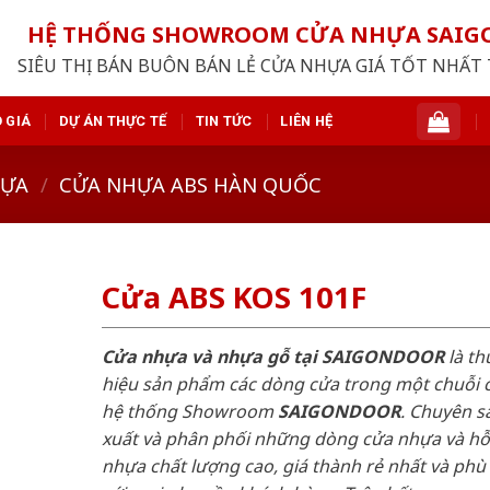
HỆ THỐNG SHOWROOM CỬA NHỰA SAI
SIÊU THỊ BÁN BUÔN BÁN LẺ CỬA NHỰA GIÁ TỐT NHẤT 
 GIÁ
DỰ ÁN THỰC TẾ
TIN TỨC
LIÊN HỆ
HỰA
/
CỬA NHỰA ABS HÀN QUỐC
Cửa ABS KOS 101F
Cửa nhựa và nhựa gỗ tại SAIGONDOOR
là t
hiệu sản phẩm các dòng cửa trong một chuỗi 
hệ thống Showroom
SAIGONDOOR
. Chuyên s
xuất và phân phối những dòng cửa nhựa và h
nhựa chất lượng cao, giá thành rẻ nhất và phù