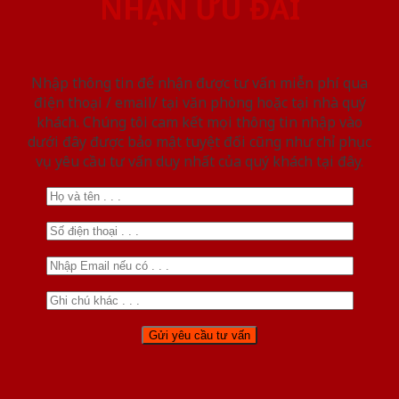
NHẬN ƯU ĐÃI
Nhập thông tin để nhận được tư vấn miễn phí qua
điện thoại / email/ tại văn phòng hoặc tại nhà quý
khách. Chúng tôi cam kết mọi thông tin nhập vào
dưới đây được bảo mật tuyệt đối cũng như chỉ phục
vụ yêu cầu tư vấn duy nhất của quý khách tại đây.