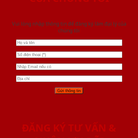
Vui lòng nhập thông tin để đăng ký làm đại lý của
chúng tôi
ĐĂNG KÝ TƯ VẤN &