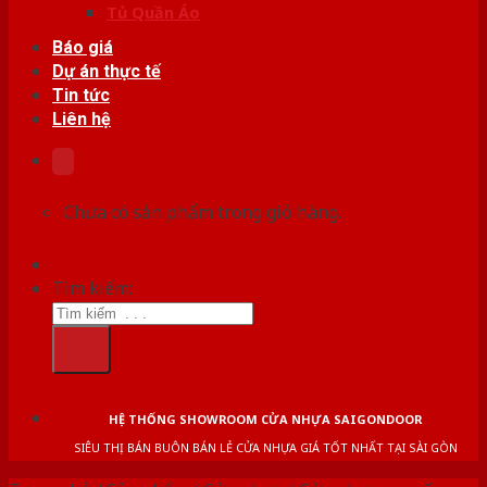
Tủ Quần Áo
Báo giá
Dự án thực tế
Tin tức
Liên hệ
Chưa có sản phẩm trong giỏ hàng.
Tìm kiếm:
HỆ THỐNG SHOWROOM CỬA NHỰA SAIGONDOOR
SIÊU THỊ BÁN BUÔN BÁN LẺ CỬA NHỰA GIÁ TỐT NHẤT TẠI SÀI GÒN