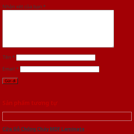
Nhận xét của bạn
*
Tên
*
Email
*
Sản phẩm tương tự
Cửa Gỗ Chống Cháy MDF Laminate