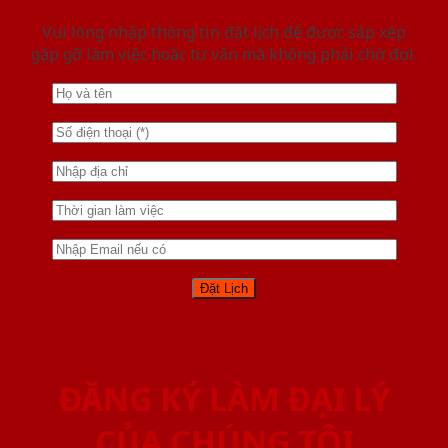
Vui lòng nhập thông tin đặt lịch để được sắp xếp
gặp gỡ làm việc hoăc tư vấn mà không phải chờ đợi.
ĐĂNG KÝ LÀM ĐẠI LÝ
CỦA CHÚNG TÔI