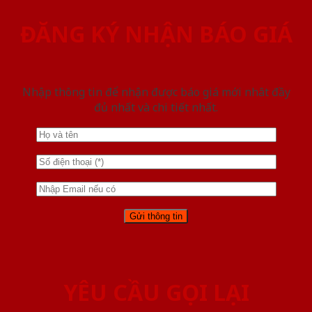
ĐĂNG KÝ NHẬN BÁO GIÁ
Nhập thông tin để nhận được báo giá mới nhât đầy
đủ nhất và chi tiết nhất.
YÊU CẦU GỌI LẠI