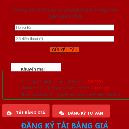
Chúng tôi sẽ liên lạc lại với quý khách trong thời
gian ngắn nhất
Khuyến mại
Quà tặng đồ nội thất trang trí lên đến
1.000.000đ
Giảm trực tiếp khi mua đơn hàng lớn hơn
3.000.000đ
Nhiều ưu đãi lớn khi đăng ký tài khoản thành viên thân thiết
TẢI BẢNG GIÁ
ĐĂNG KÝ TƯ VẤN
ĐĂNG KÝ TẢI BẢNG GIÁ