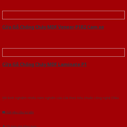
Cửa Gỗ Chống Cháy MDF Veneer P1R2 Cam xe
Cửa Gỗ Chống Cháy MDF Laminate P1
Với kinh nghiệm nhiêu năm nghiên cứu cửa theo tiêu chuẩn công nghệ Châu
Âu.Chúng tôi tự tin là nhà sản xuất & cung cấp hàng đầu tại Việt Nam!
Gửi yêu cầu tư vấn
Tải báo giá tổng hợp