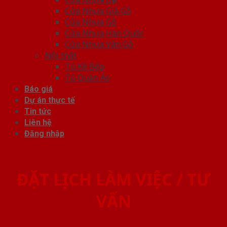
Cửa Nhựa Giả Gỗ
Cửa Nhựa Gỗ
Cửa Nhựa Hàn Quốc
Cửa Nhựa Vân Gỗ
Nội thất
Tủ Kệ Bếp
Tủ Quần Áo
Báo giá
Dự án thực tế
Tin tức
Liên hệ
Đăng nhập
ĐẶT LỊCH LÀM VIỆC / TƯ
VẤN