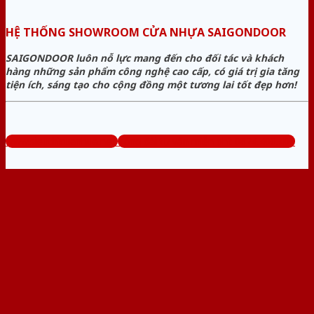
HỆ THỐNG SHOWROOM CỬA NHỰA SAIGONDOOR
SAIGONDOOR luôn nỗ lực mang đến cho đối tác và khách
hàng những sản phẩm công nghệ cao cấp, có giá trị gia tăng
tiện ích, sáng tạo cho cộng đồng một tương lai tốt đẹp hơn!
www.sieuthicuanhua.net
Tổng đài tư vấn miễn phí: 0824.400.400