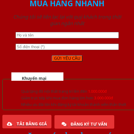
MUA HÀNG NHANH
Chúng tôi sẽ liên lạc lại với quý khách trong thời
gian ngắn nhất
Khuyến mại
Quà tặng đồ nội thất trang trí lên đến
1.000.000đ
Giảm trực tiếp khi mua đơn hàng lớn hơn
3.000.000đ
Nhiều ưu đãi lớn khi đăng ký tài khoản thành viên thân thiết
TẢI BẢNG GIÁ
ĐĂNG KÝ TƯ VẤN