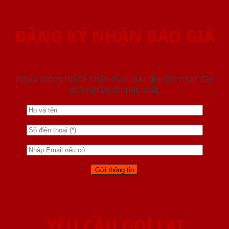
ĐĂNG KÝ NHẬN BÁO GIÁ
Nhập thông tin để nhận được báo giá mới nhât đầy
đủ nhất và chi tiết nhất.
YÊU CẦU GỌI LẠI