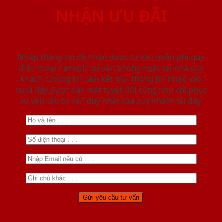
NHẬN ƯU ĐÃI
Nhập thông tin để nhận được tư vấn miễn phí qua
điện thoại / email/ tại văn phòng hoặc tại nhà quý
khách. Chúng tôi cam kết mọi thông tin nhập vào
dưới đây được bảo mật tuyệt đối cũng như chỉ phục
vụ yêu cầu tư vấn duy nhất của quý khách tại đây.