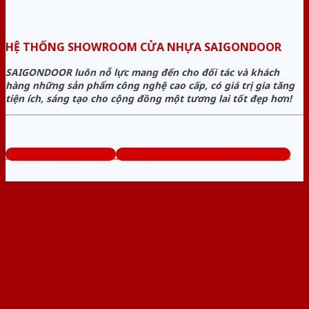
HỆ THỐNG SHOWROOM CỬA NHỰA SAIGONDOOR
SAIGONDOOR luôn nỗ lực mang đến cho đối tác và khách
hàng những sản phẩm công nghệ cao cấp, có giá trị gia tăng
tiện ích, sáng tạo cho cộng đồng một tương lai tốt đẹp hơn!
www.sieuthicuanhua.net
Tổng đài tư vấn miễn phí: 0824.400.400