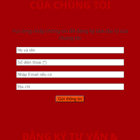
CỦA CHÚNG TÔI
Vui lòng nhập thông tin để đăng ký làm đại lý của
chúng tôi
ĐĂNG KÝ TƯ VẤN &