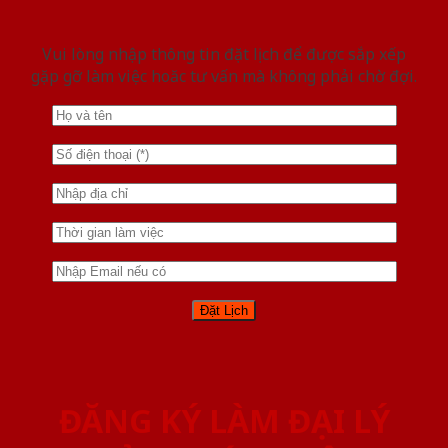
Vui lòng nhập thông tin đặt lịch để được sắp xếp
gặp gỡ làm việc hoăc tư vấn mà không phải chờ đợi.
ĐĂNG KÝ LÀM ĐẠI LÝ