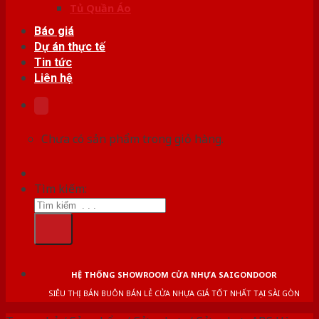
Tủ Quần Áo
Báo giá
Dự án thực tế
Tin tức
Liên hệ
Chưa có sản phẩm trong giỏ hàng.
Tìm kiếm:
HỆ THỐNG SHOWROOM CỬA NHỰA SAIGONDOOR
SIÊU THỊ BÁN BUÔN BÁN LẺ CỬA NHỰA GIÁ TỐT NHẤT TẠI SÀI GÒN