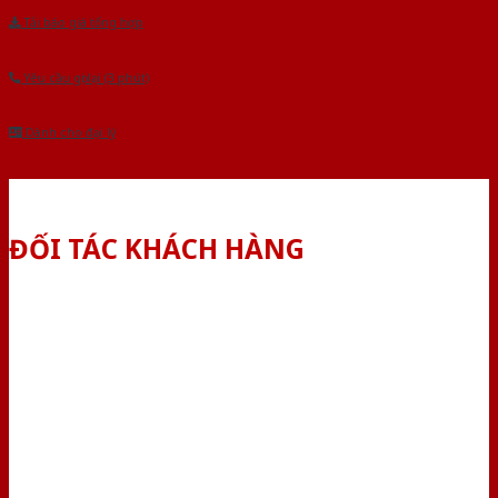
Tải báo giá tổng hợp
Yêu cầu gọi lại (3 phút)
Dành cho đại lý
ĐỐI TÁC KHÁCH HÀNG