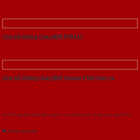
Cửa Gỗ Chống Cháy MDF P1R4 C1
Cửa Gỗ Chống Cháy MDF Veneer P1R2 Cam xe
Với kinh nghiệm nhiêu năm nghiên cứu cửa theo tiêu chuẩn công nghệ Châu
Âu.Chúng tôi tự tin là nhà sản xuất & cung cấp hàng đầu tại Việt Nam!
Gửi yêu cầu tư vấn