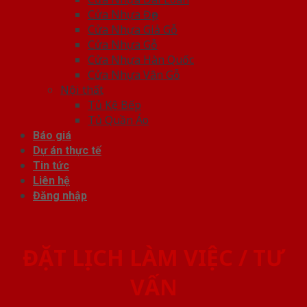
Cửa Nhựa Đẹp
Cửa Nhựa Giả Gỗ
Cửa Nhựa Gỗ
Cửa Nhựa Hàn Quốc
Cửa Nhựa Vân Gỗ
Nội thất
Tủ Kệ Bếp
Tủ Quần Áo
Báo giá
Dự án thực tế
Tin tức
Liên hệ
Đăng nhập
ĐẶT LỊCH LÀM VIỆC / TƯ
VẤN