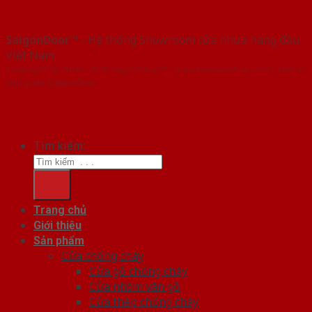
SaigonDoor™
- Hệ thống Showroom cửa nhựa hàng đầu
Việt Nam
Copyright ⓒ 2016 – 2026 SaigonDoor™ - www.bancuanhua.com | Đơn vị
chủ quản SaigonDoor
Tìm kiếm:
Trang chủ
Giới thiệu
Sản phẩm
Cửa chống cháy
Cửa gỗ chống cháy
Cửa nhôm vân gỗ
Cửa thép chống cháy