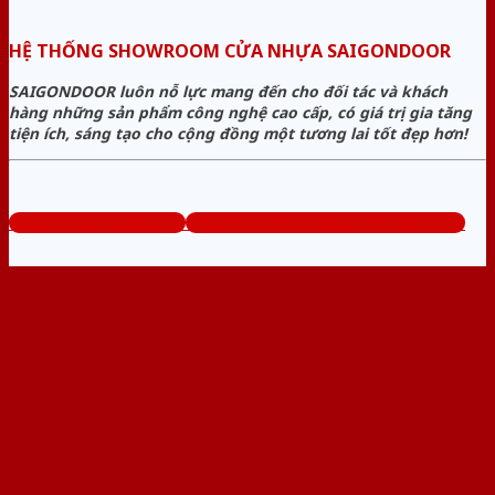
HỆ THỐNG SHOWROOM CỬA NHỰA SAIGONDOOR
SAIGONDOOR luôn nỗ lực mang đến cho đối tác và khách
hàng những sản phẩm công nghệ cao cấp, có giá trị gia tăng
tiện ích, sáng tạo cho cộng đồng một tương lai tốt đẹp hơn!
www.sieuthicuanhua.net
Tổng đài tư vấn miễn phí: 0824.400.400