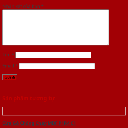
Nhận xét của bạn
*
Tên
*
Email
*
Sản phẩm tương tự
Cửa Gỗ Chống Cháy MDF P1R4 C1