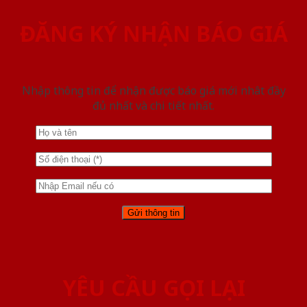
ĐĂNG KÝ NHẬN BÁO GIÁ
Nhập thông tin để nhận được báo giá mới nhât đầy
đủ nhất và chi tiết nhất.
YÊU CẦU GỌI LẠI