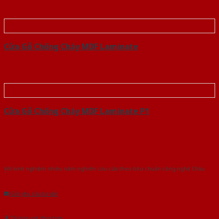
Cửa Gỗ Chống Cháy MDF Laminate
Cửa Gỗ Chống Cháy MDF Laminate P1
Với kinh nghiệm nhiêu năm nghiên cứu cửa theo tiêu chuẩn công nghệ Châu
Âu.Chúng tôi tự tin là nhà sản xuất & cung cấp hàng đầu tại Việt Nam!
Gửi yêu cầu tư vấn
Tải báo giá tổng hợp