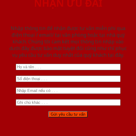
NHẬN ƯU ĐÃI
Nhập thông tin để nhận được tư vấn miễn phí qua
điện thoại / email/ tại văn phòng hoặc tại nhà quý
khách. Chúng tôi cam kết mọi thông tin nhập vào
dưới đây được bảo mật tuyệt đối cũng như chỉ phục
vụ yêu cầu tư vấn duy nhất của quý khách tại đây.