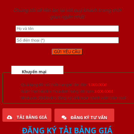
Chúng tôi sẽ liên lạc lại với quý khách trong thời
gian ngắn nhất
Khuyến mại
Quà tặng đồ nội thất trang trí lên đến
1.000.000đ
Giảm trực tiếp khi mua đơn hàng lớn hơn
3.000.000đ
Nhiều ưu đãi lớn khi đăng ký tài khoản thành viên thân thiết
TẢI BẢNG GIÁ
ĐĂNG KÝ TƯ VẤN
ĐĂNG KÝ TẢI BẢNG GIÁ