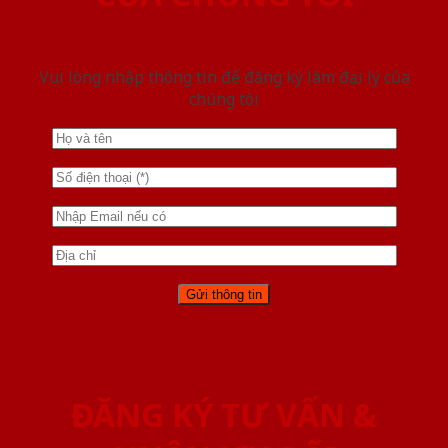
Vui lòng nhập thông tin để đăng ký làm đại lý của
chúng tôi
ĐĂNG KÝ TƯ VẤN &