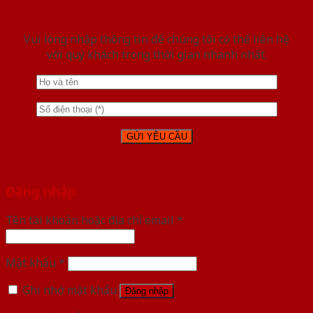
Vui lòng nhập thông tin để chúng tôi có thể liên hệ
với quý khách trong thời gian nhanh nhất.
Đăng nhập
Tên tài khoản hoặc địa chỉ email
*
Mật khẩu
*
Ghi nhớ mật khẩu
Đăng nhập