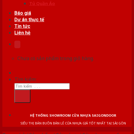
Tủ Quần Áo
Báo giá
Dự án thực tế
Tin tức
Liên hệ
Chưa có sản phẩm trong giỏ hàng.
Tìm kiếm:
HỆ THỐNG SHOWROOM CỬA NHỰA SAIGONDOOR
SIÊU THỊ BÁN BUÔN BÁN LẺ CỬA NHỰA GIÁ TỐT NHẤT TẠI SÀI GÒN