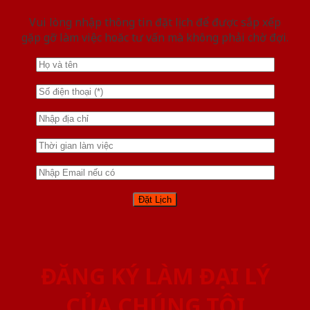
Vui lòng nhập thông tin đặt lịch để được sắp xếp
gặp gỡ làm việc hoăc tư vấn mà không phải chờ đợi.
ĐĂNG KÝ LÀM ĐẠI LÝ
CỦA CHÚNG TÔI