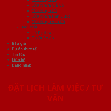
Cửa Nhựa Giả Gỗ
Cửa Nhựa Gỗ
Cửa Nhựa Hàn Quốc
Cửa Nhựa Vân Gỗ
Nội thất
Tủ Kệ Bếp
Tủ Quần Áo
Báo giá
Dự án thực tế
Tin tức
Liên hệ
Đăng nhập
ĐẶT LỊCH LÀM VIỆC / TƯ
VẤN