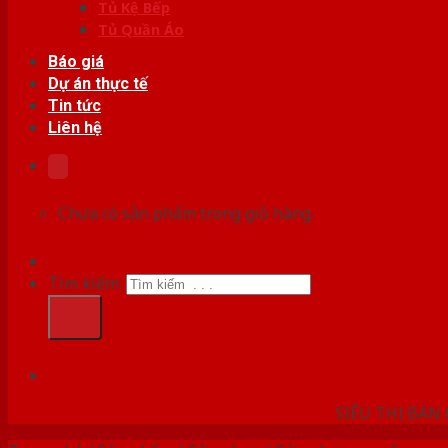
Tủ Kệ Bếp
Tủ Quần Áo
Báo giá
Dự án thực tế
Tin tức
Liên hệ
Chưa có sản phẩm trong giỏ hàng.
Tìm kiếm:
HỆ THỐ
SIÊU THỊ BÁN