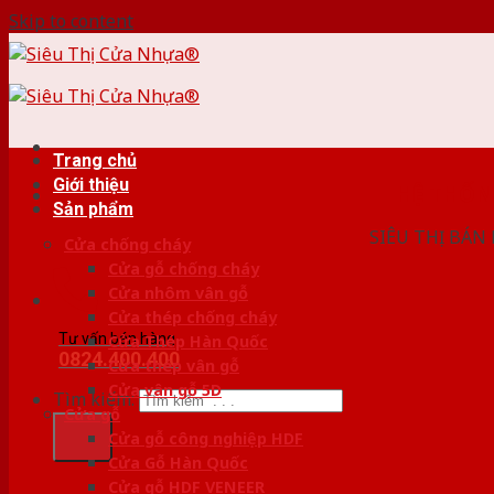
Skip to content
Trang chủ
Giới thiệu
HỆ THỐ
Sản phẩm
SIÊU THỊ BÁN
Cửa chống cháy
Cửa gỗ chống cháy
Cửa nhôm vân gỗ
Cửa thép chống cháy
Tư vấn bán hàng
Cửa Thép Hàn Quốc
0824.400.400
Cửa thép vân gỗ
Cửa vân gỗ 5D
Tìm kiếm:
Cửa gỗ
Cửa gỗ công nghiệp HDF
Cửa Gỗ Hàn Quốc
Cửa gỗ HDF VENEER