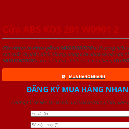
Cửa ABS KOS 201 W0901 2
Cửa nhựa và nhựa gỗ tại SAIGONDOOR
là thương hiệu 
sản xuất và phân phối những dòng cửa nhựa và hỗ hợp nhự
SAIGONDOOR
còn có những chính sách bán hàng
ƯU ĐÃ
MUA HÀNG NHANH
ĐĂNG KÝ MUA HÀNG NHAN
Chúng tôi sẽ liên lạc lại với quý khách trong thời gian