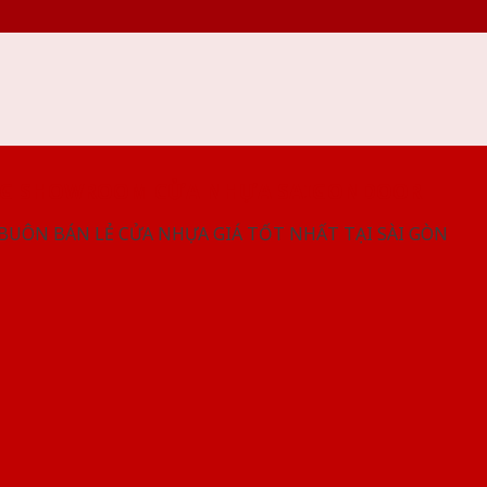
NG SHOWROOM CỬA NHỰA SAIGONDOOR
 BUÔN BÁN LẺ CỬA NHỰA GIÁ TỐT NHẤT TẠI SÀI GÒN