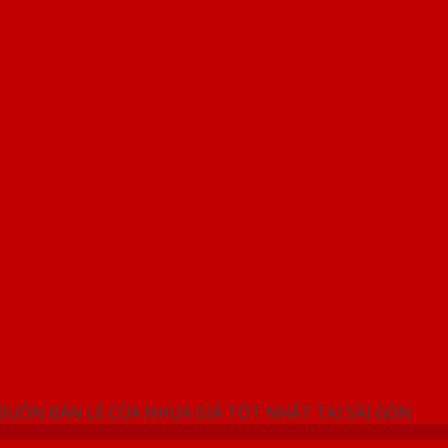
NG SHOWROOM CỬA NHỰA SAIGONDOOR
 BUÔN BÁN LẺ CỬA NHỰA GIÁ TỐT NHẤT TẠI SÀI GÒN