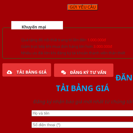
Khuyến mại
Quà tặng đồ nội thất trang trí lên đến
1.000.000đ
Giảm trực tiếp khi mua đơn hàng lớn hơn
3.000.000đ
Nhiều ưu đãi lớn khi đăng ký tài khoản thành viên thân thiết
TẢI BẢNG GIÁ
ĐĂNG KÝ TƯ VẤN
ĐĂN
TẢI BẢNG GIÁ
Đăng ký nhận báo giá mới nhất từ chúng tôi