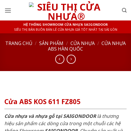
Skip
to
content
HỆ THỐNG SHOWROOM CỬA NHỰA SAIGONDOOR
SIÊU THỊ BÁN BUÔN BÁN LẺ CỬA NHỰA GIÁ TỐT NHẤT TẠI SÀI GÒN
TRANG CHỦ
/
SẢN PHẨM
/
CỬA NHỰA
/
CỬA NHỰA
ABS HÀN QUỐC
Cửa ABS KOS 611 FZ805
Cửa nhựa và nhựa gỗ tại SAIGONDOOR
là thương
hiệu sản phẩm các dòng cửa trong một chuỗi các hệ
thống Showroom
SAIGONDOOR
. Chuyên sản xuất và