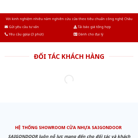
Với kinh nghiệm nhiêu năm nghiên cứu cửa theo tiêu chuẩn công nghệ Châu
Âu.Chúng tôi tự tin là nhà sản xuất & cung cấp hàng đầu tại Việt Nam!
Gửi yêu cầu tư vấn
Tải báo giá tổng hợp
Yêu cầu gọi lại (3 phút)
Dành cho đại lý
ĐỐI TÁC KHÁCH HÀNG
HỆ THỐNG SHOWROOM CỬA NHỰA SAIGONDOOR
SAIGONDOOR luôn nỗ lực mang đến cho đối tác và khách