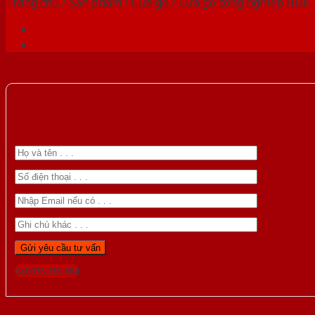
Trang chủ
/
Sản phẩm
/
Cửa gỗ
/
Cửa gỗ công nghiệp HDF
Gọi 0976.169.864