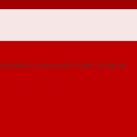
NG SHOWROOM CỬA NHỰA SAIGONDOOR
 BUÔN BÁN LẺ CỬA NHỰA GIÁ TỐT NHẤT TẠI SÀI GÒN