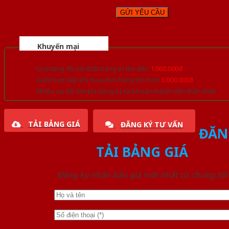
Khuyến mại
Quà tặng đồ nội thất trang trí lên đến
1.000.000đ
Giảm trực tiếp khi mua đơn hàng lớn hơn
3.000.000đ
Nhiều ưu đãi lớn khi đăng ký tài khoản thành viên thân thiết
TẢI BẢNG GIÁ
ĐĂNG KÝ TƯ VẤN
ĐĂN
TẢI BẢNG GIÁ
Đăng ký nhận báo giá mới nhất từ chúng tôi