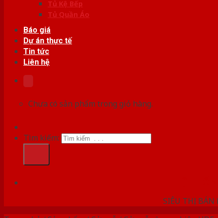
Tủ Kệ Bếp
Tủ Quần Áo
Báo giá
Dự án thực tế
Tin tức
Liên hệ
Chưa có sản phẩm trong giỏ hàng.
Tìm kiếm:
HỆ THỐ
SIÊU THỊ BÁN