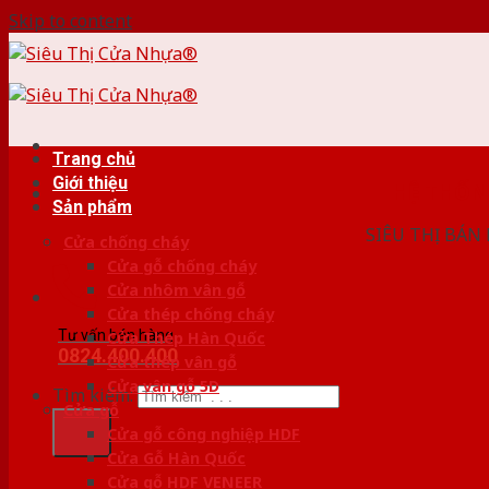
Skip to content
Trang chủ
Giới thiệu
HỆ THỐ
Sản phẩm
SIÊU THỊ BÁN
Cửa chống cháy
Cửa gỗ chống cháy
Cửa nhôm vân gỗ
Cửa thép chống cháy
Tư vấn bán hàng
Cửa Thép Hàn Quốc
0824.400.400
Cửa thép vân gỗ
Cửa vân gỗ 5D
Tìm kiếm:
Cửa gỗ
Cửa gỗ công nghiệp HDF
Cửa Gỗ Hàn Quốc
Cửa gỗ HDF VENEER