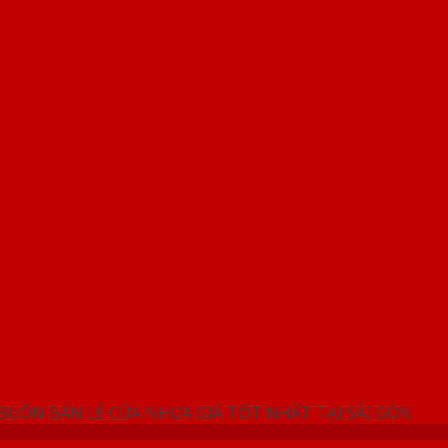
NG SHOWROOM CỬA NHỰA SAIGONDOOR
 BUÔN BÁN LẺ CỬA NHỰA GIÁ TỐT NHẤT TẠI SÀI GÒN