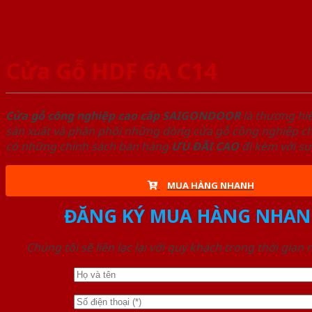
Cửa Gỗ HDF 6A C14
Cửa gỗ công nghiệp cao cấp SAIGONDOOR
là thương hi
sản xuất và phân phối những dòng cửa gỗ công nghiệp chấ
có những chính sách bán hàng
ƯU ĐÃI
CAO
đi kèm với sự
MUA HÀNG NHANH
ĐĂNG KÝ MUA HÀNG NHAN
Chúng tôi sẽ liên lạc lại với quý khách trong thời gian