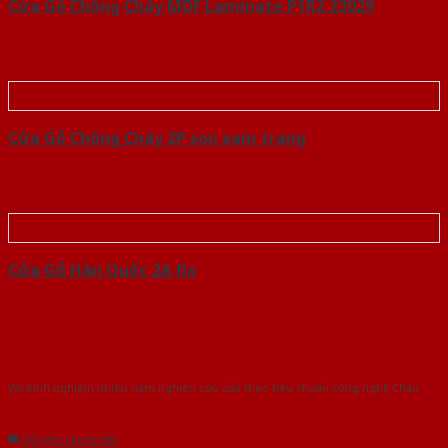
Cửa Gỗ Chống Cháy MDF Laminate P1R2 23029
Cửa Gỗ Chống Cháy 2P son xam trang
Cửa Gỗ Hàn Quốc 2A fix
Với kinh nghiệm nhiêu năm nghiên cứu cửa theo tiêu chuẩn công nghệ Châu
Âu.Chúng tôi tự tin là nhà sản xuất & cung cấp hàng đầu tại Việt Nam!
Gửi yêu cầu tư vấn