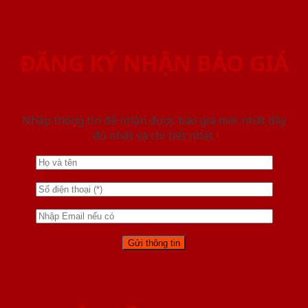
ĐĂNG KÝ NHẬN BÁO GIÁ
Nhập thông tin để nhận được báo giá mới nhât đầy
đủ nhất và chi tiết nhất.