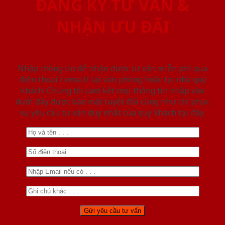
ĐĂNG KÝ TƯ VẤN &
NHẬN ƯU ĐÃI
Nhập thông tin để nhận được tư vấn miễn phí qua
điện thoại / email/ tại văn phòng hoặc tại nhà quý
khách. Chúng tôi cam kết mọi thông tin nhập vào
dưới đây được bảo mật tuyệt đối cũng như chỉ phục
vụ yêu cầu tư vấn duy nhất của quý khách tại đây.