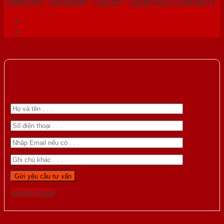
Trang chủ
/
Sản phẩm
/
Cửa gỗ
/
Cửa gỗ MDF LAMINATE
Gọi 0976.169.864