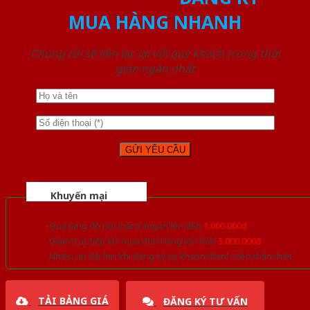
MUA HÀNG NHANH
Chúng tôi sẽ liên lạc lại với quý khách trong thời
gian ngắn nhất
Khuyến mại
Quà tặng đồ nội thất trang trí lên đến
1.000.000đ
Giảm trực tiếp khi mua đơn hàng lớn hơn
3.000.000đ
Nhiều ưu đãi lớn khi đăng ký tài khoản thành viên thân thiết
TẢI BẢNG GIÁ
ĐĂNG KÝ TƯ VẤN