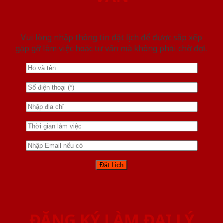
Vui lòng nhập thông tin đặt lịch để được sắp xếp
gặp gỡ làm việc hoăc tư vấn mà không phải chờ đợi.
ĐĂNG KÝ LÀM ĐẠI LÝ