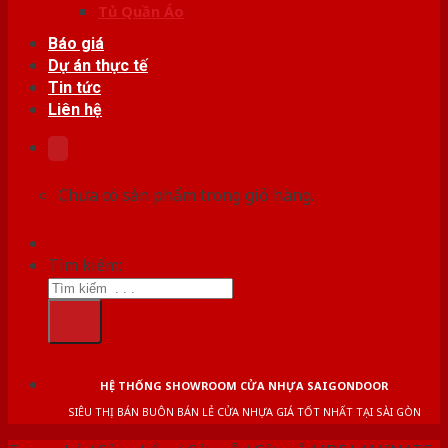
Tủ Quần Áo
Báo giá
Dự án thực tế
Tin tức
Liên hệ
Chưa có sản phẩm trong giỏ hàng.
Tìm kiếm:
HỆ THỐNG SHOWROOM CỬA NHỰA SAIGONDOOR
SIÊU THỊ BÁN BUÔN BÁN LẺ CỬA NHỰA GIÁ TỐT NHẤT TẠI SÀI GÒN