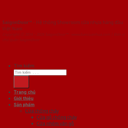
SaigonDoor™
- Hệ thống Showroom cửa nhựa hàng đầu
Việt Nam
Copyright ⓒ 2016 – 2026 SaigonDoor™ - www.bancuanhua.com | Đơn vị
chủ quản SaigonDoor
Tìm kiếm:
Trang chủ
Giới thiệu
Sản phẩm
Cửa chống cháy
Cửa gỗ chống cháy
Cửa nhôm vân gỗ