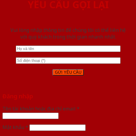
YÊU CẦU GỌI LẠI
Vui lòng nhập thông tin để chúng tôi có thể liên hệ
với quý khách trong thời gian nhanh nhất.
Đăng nhập
Tên tài khoản hoặc địa chỉ email
*
Mật khẩu
*