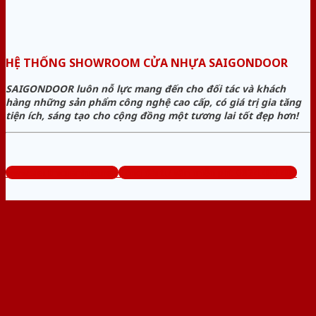
HỆ THỐNG SHOWROOM CỬA NHỰA SAIGONDOOR
SAIGONDOOR luôn nỗ lực mang đến cho đối tác và khách
hàng những sản phẩm công nghệ cao cấp, có giá trị gia tăng
tiện ích, sáng tạo cho cộng đồng một tương lai tốt đẹp hơn!
www.sieuthicuanhua.net
Tổng đài tư vấn miễn phí: 0824.400.400