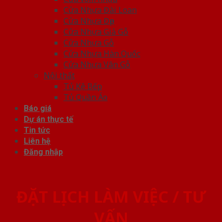
Cửa Nhựa Đài Loan
Cửa Nhựa Đẹp
Cửa Nhựa Giả Gỗ
Cửa Nhựa Gỗ
Cửa Nhựa Hàn Quốc
Cửa Nhựa Vân Gỗ
Nội thất
Tủ Kệ Bếp
Tủ Quần Áo
Báo giá
Dự án thực tế
Tin tức
Liên hệ
Đăng nhập
ĐẶT LỊCH LÀM VIỆC / TƯ
VẤN