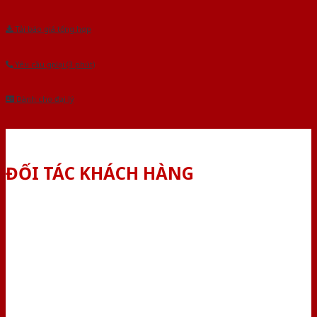
Tải báo giá tổng hợp
Yêu cầu gọi lại (3 phút)
Dành cho đại lý
ĐỐI TÁC KHÁCH HÀNG