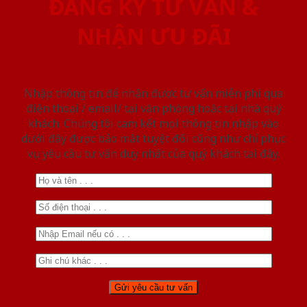
ĐĂNG KÝ TƯ VẤN &
NHẬN ƯU ĐÃI
Nhập thông tin để nhận được tư vấn miễn phí qua
điện thoại / email/ tại văn phòng hoặc tại nhà quý
khách. Chúng tôi cam kết mọi thông tin nhập vào
dưới đây được bảo mật tuyệt đối cũng như chỉ phục
vụ yêu cầu tư vấn duy nhất của quý khách tại đây.