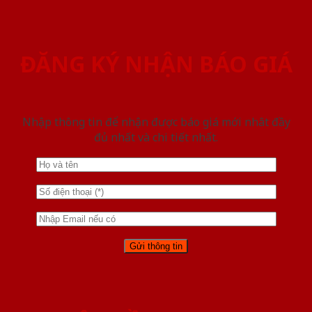
ĐĂNG KÝ NHẬN BÁO GIÁ
Nhập thông tin để nhận được báo giá mới nhât đầy
đủ nhất và chi tiết nhất.