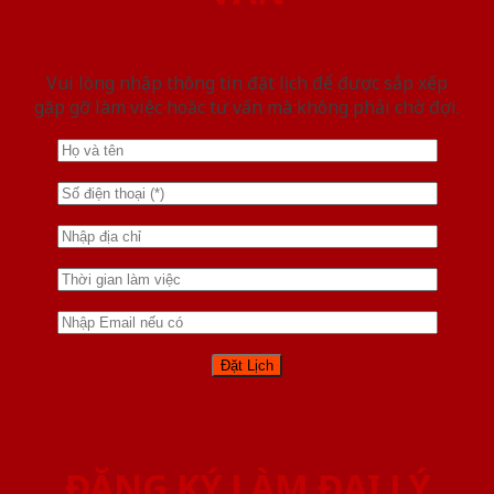
Vui lòng nhập thông tin đặt lịch để được sắp xếp
gặp gỡ làm việc hoăc tư vấn mà không phải chờ đợi.
ĐĂNG KÝ LÀM ĐẠI LÝ