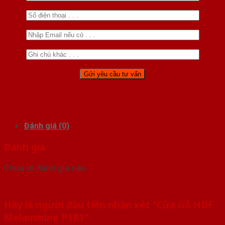
Đánh giá (0)
Đánh giá
Chưa có đánh giá nào.
Hãy là người đầu tiên nhận xét “Cửa Gỗ HDF
Melammine P1R1”