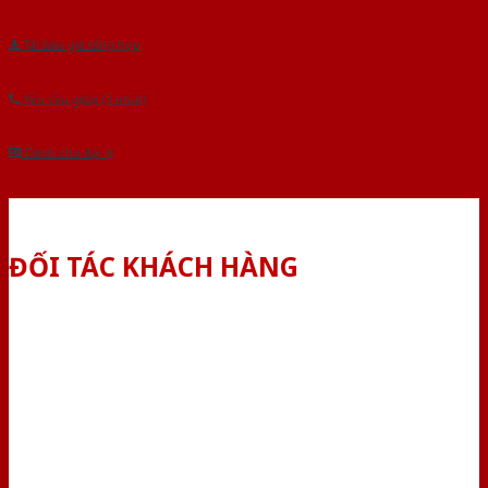
Tải báo giá tổng hợp
Yêu cầu gọi lại (3 phút)
Dành cho đại lý
ĐỐI TÁC KHÁCH HÀNG