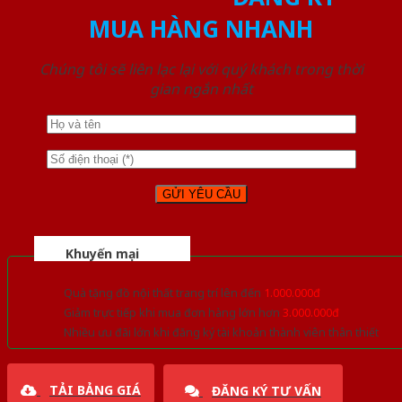
MUA HÀNG NHANH
Chúng tôi sẽ liên lạc lại với quý khách trong thời
gian ngắn nhất
Khuyến mại
Quà tặng đồ nội thất trang trí lên đến
1.000.000đ
Giảm trực tiếp khi mua đơn hàng lớn hơn
3.000.000đ
Nhiều ưu đãi lớn khi đăng ký tài khoản thành viên thân thiết
TẢI BẢNG GIÁ
ĐĂNG KÝ TƯ VẤN