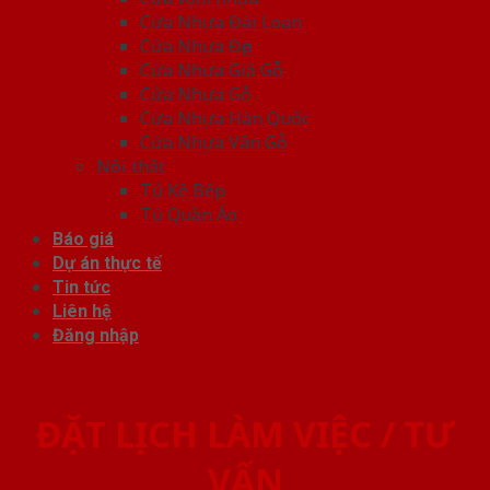
Cửa Nhựa Đài Loan
Cửa Nhựa Đẹp
Cửa Nhựa Giả Gỗ
Cửa Nhựa Gỗ
Cửa Nhựa Hàn Quốc
Cửa Nhựa Vân Gỗ
Nội thất
Tủ Kệ Bếp
Tủ Quần Áo
Báo giá
Dự án thực tế
Tin tức
Liên hệ
Đăng nhập
ĐẶT LỊCH LÀM VIỆC / TƯ
VẤN