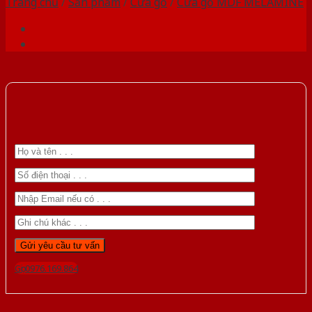
Trang chủ
/
Sản phẩm
/
Cửa gỗ
/
Cửa gỗ MDF MELAMINE
Gọi 0976.169.864