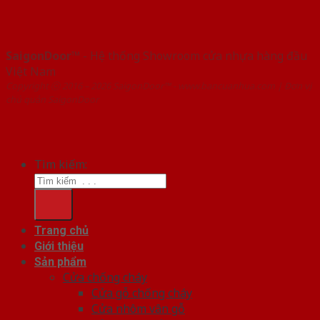
SaigonDoor™
- Hệ thống Showroom cửa nhựa hàng đầu
Việt Nam
Copyright ⓒ 2016 – 2026 SaigonDoor™ - www.bancuanhua.com | Đơn vị
chủ quản SaigonDoor
Tìm kiếm:
Trang chủ
Giới thiệu
Sản phẩm
Cửa chống cháy
Cửa gỗ chống cháy
Cửa nhôm vân gỗ