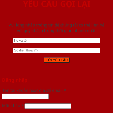
YÊU CẦU GỌI LẠI
Vui lòng nhập thông tin để chúng tôi có thể liên hệ
với quý khách trong thời gian nhanh nhất.
Đăng nhập
Tên tài khoản hoặc địa chỉ email
*
Mật khẩu
*