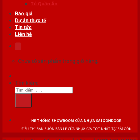
Tủ Quần Áo
Báo giá
Dự án thực tế
Tin tức
Liên hệ
Chưa có sản phẩm trong giỏ hàng.
Tìm kiếm:
HỆ THỐNG SHOWROOM CỬA NHỰA SAIGONDOOR
SIÊU THỊ BÁN BUÔN BÁN LẺ CỬA NHỰA GIÁ TỐT NHẤT TẠI SÀI GÒN