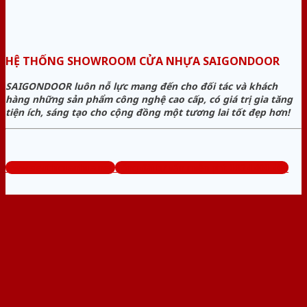
HỆ THỐNG SHOWROOM CỬA NHỰA SAIGONDOOR
SAIGONDOOR luôn nỗ lực mang đến cho đối tác và khách
hàng những sản phẩm công nghệ cao cấp, có giá trị gia tăng
tiện ích, sáng tạo cho cộng đồng một tương lai tốt đẹp hơn!
www.sieuthicuanhua.net
Tổng đài tư vấn miễn phí: 0824.400.400