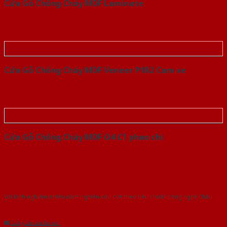
Cửa Gỗ Chống Cháy MDF Laminate
Cửa Gỗ Chống Cháy MDF Veneer P1R2 Cam xe
Cửa Gỗ Chống Cháy MDF O4 C1 phao chi
Với kinh nghiệm nhiêu năm nghiên cứu cửa theo tiêu chuẩn công nghệ Châu
Âu.Chúng tôi tự tin là nhà sản xuất & cung cấp hàng đầu tại Việt Nam!
Gửi yêu cầu tư vấn