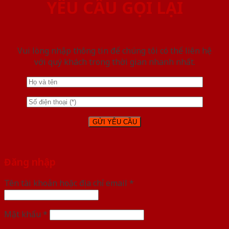
YÊU CẦU GỌI LẠI
Vui lòng nhập thông tin để chúng tôi có thể liên hệ
với quý khách trong thời gian nhanh nhất.
Đăng nhập
Tên tài khoản hoặc địa chỉ email
*
Mật khẩu
*