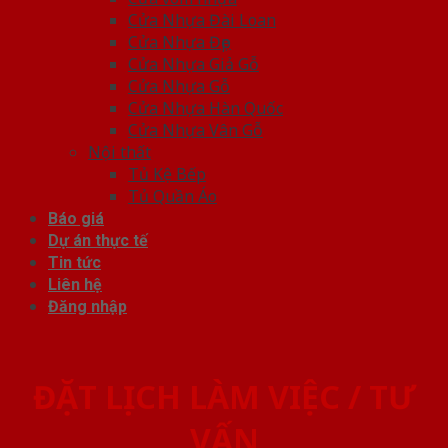
Cửa Nhựa Đài Loan
Cửa Nhựa Đẹp
Cửa Nhựa Giả Gỗ
Cửa Nhựa Gỗ
Cửa Nhựa Hàn Quốc
Cửa Nhựa Vân Gỗ
Nội thất
Tủ Kệ Bếp
Tủ Quần Áo
Báo giá
Dự án thực tế
Tin tức
Liên hệ
Đăng nhập
ĐẶT LỊCH LÀM VIỆC / TƯ
VẤN