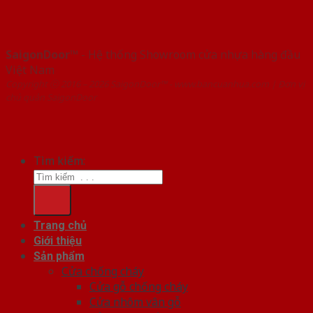
SaigonDoor™
- Hệ thống Showroom cửa nhựa hàng đầu
Việt Nam
Copyright ⓒ 2016 – 2026 SaigonDoor™ - www.bancuanhua.com | Đơn vị
chủ quản SaigonDoor
Tìm kiếm:
Trang chủ
Giới thiệu
Sản phẩm
Cửa chống cháy
Cửa gỗ chống cháy
Cửa nhôm vân gỗ