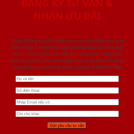
ĐĂNG KÝ TƯ VẤN &
NHẬN ƯU ĐÃI
Nhập thông tin để nhận được tư vấn miễn phí qua
điện thoại / email/ tại văn phòng hoặc tại nhà quý
khách. Chúng tôi cam kết mọi thông tin nhập vào
dưới đây được bảo mật tuyệt đối cũng như chỉ phục
vụ yêu cầu tư vấn duy nhất của quý khách tại đây.