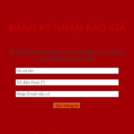
ĐĂNG KÝ NHẬN BÁO GIÁ
Nhập thông tin để nhận được báo giá mới nhât đầy
đủ nhất và chi tiết nhất.