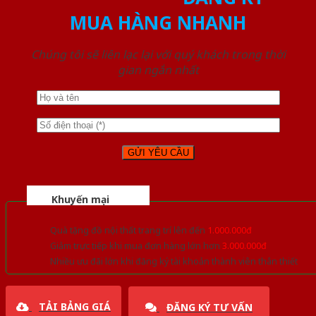
MUA HÀNG NHANH
Chúng tôi sẽ liên lạc lại với quý khách trong thời
gian ngắn nhất
Khuyến mại
Quà tặng đồ nội thất trang trí lên đến
1.000.000đ
Giảm trực tiếp khi mua đơn hàng lớn hơn
3.000.000đ
Nhiều ưu đãi lớn khi đăng ký tài khoản thành viên thân thiết
TẢI BẢNG GIÁ
ĐĂNG KÝ TƯ VẤN