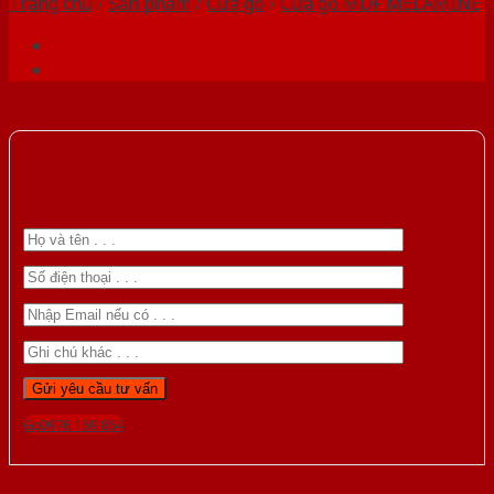
Trang chủ
/
Sản phẩm
/
Cửa gỗ
/
Cửa gỗ MDF MELAMINE
Gọi 0976.169.864