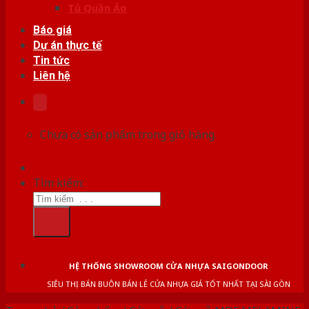
Tủ Quần Áo
Báo giá
Dự án thực tế
Tin tức
Liên hệ
Chưa có sản phẩm trong giỏ hàng.
Tìm kiếm:
HỆ THỐNG SHOWROOM CỬA NHỰA SAIGONDOOR
SIÊU THỊ BÁN BUÔN BÁN LẺ CỬA NHỰA GIÁ TỐT NHẤT TẠI SÀI GÒN