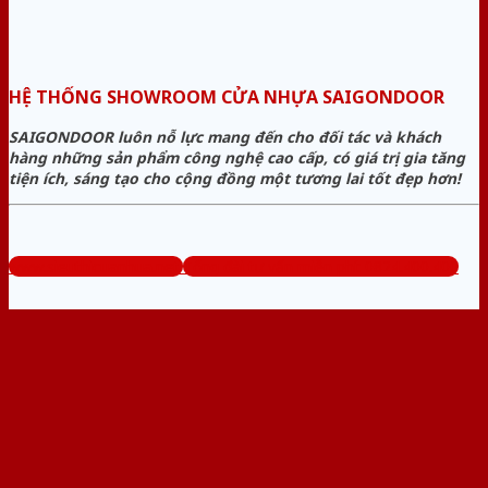
HỆ THỐNG SHOWROOM CỬA NHỰA SAIGONDOOR
SAIGONDOOR luôn nỗ lực mang đến cho đối tác và khách
hàng những sản phẩm công nghệ cao cấp, có giá trị gia tăng
tiện ích, sáng tạo cho cộng đồng một tương lai tốt đẹp hơn!
www.sieuthicuanhua.net
Tổng đài tư vấn miễn phí: 0824.400.400