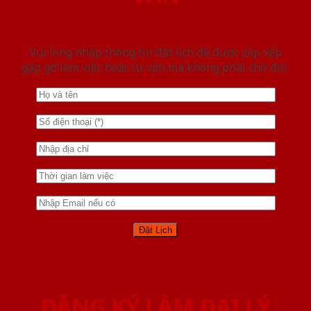
Vui lòng nhập thông tin đặt lịch để được sắp xếp
gặp gỡ làm việc hoăc tư vấn mà không phải chờ đợi.
ĐĂNG KÝ LÀM ĐẠI LÝ