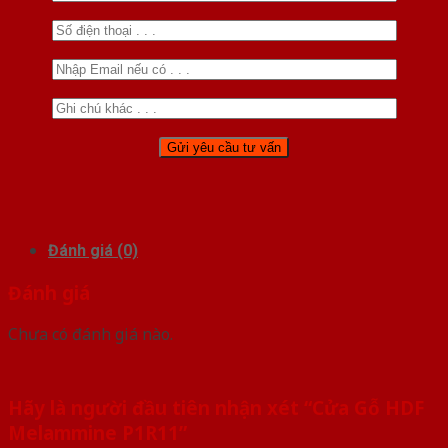
Đánh giá (0)
Đánh giá
Chưa có đánh giá nào.
Hãy là người đầu tiên nhận xét “Cửa Gỗ HDF
Melammine P1R11”