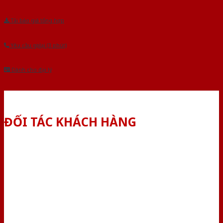
Tải báo giá tổng hợp
Yêu cầu gọi lại (3 phút)
Dành cho đại lý
ĐỐI TÁC KHÁCH HÀNG