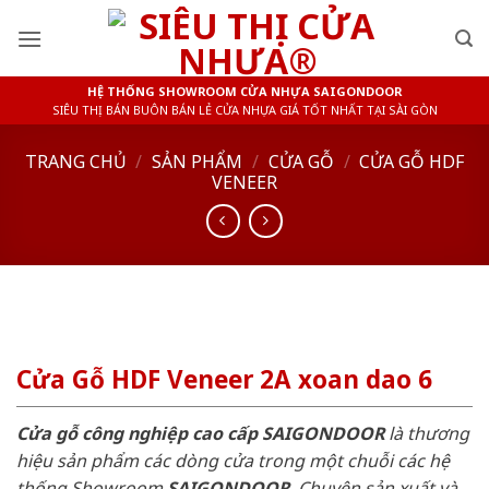
Skip
to
content
HỆ THỐNG SHOWROOM CỬA NHỰA SAIGONDOOR
SIÊU THỊ BÁN BUÔN BÁN LẺ CỬA NHỰA GIÁ TỐT NHẤT TẠI SÀI GÒN
TRANG CHỦ
/
SẢN PHẨM
/
CỬA GỖ
/
CỬA GỖ HDF
VENEER
Cửa Gỗ HDF Veneer 2A xoan dao 6
Cửa gỗ công nghiệp cao cấp SAIGONDOOR
là thương
hiệu sản phẩm các dòng cửa trong một chuỗi các hệ
thống Showroom
SAIGONDOOR
. Chuyên sản xuất và