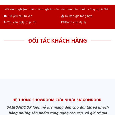
Với kinh nghiệm nhiêu năm nghiên cứu cửa theo tiêu chuẩn công nghệ Châu
Âu.Chúng tôi tự tin là nhà sản xuất & cung cấp hàng đầu tại Việt Nam!
Gửi yêu cầu tư vấn
Tải báo giá tổng hợp
Yêu cầu gọi lại (3 phút)
Dành cho đại lý
ĐỐI TÁC KHÁCH HÀNG
HỆ THỐNG SHOWROOM CỬA NHỰA SAIGONDOOR
SAIGONDOOR luôn nỗ lực mang đến cho đối tác và khách
hàng những sản phẩm công nghệ cao cấp, có giá trị gia