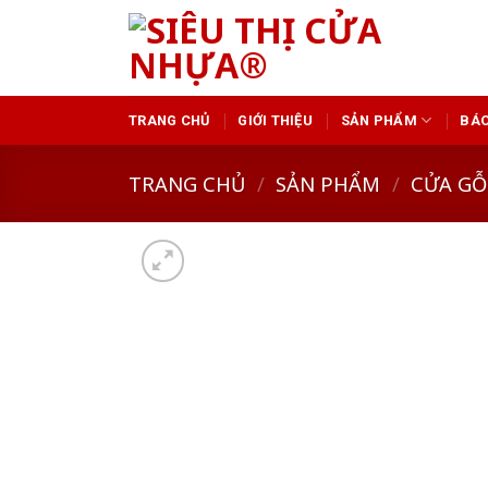
Skip
to
content
TRANG CHỦ
GIỚI THIỆU
SẢN PHẨM
BÁO
TRANG CHỦ
/
SẢN PHẨM
/
CỬA GỖ