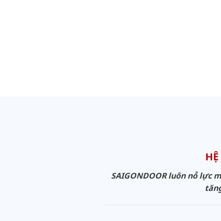
HỆ
SAIGONDOOR luôn nỗ lực man
tăng