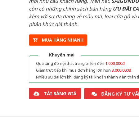
mọi nhu cầu khách hàng. Trên hết,
SAIGOND
còn có những chính sách bán hàng
ƯU ĐÃI
C
kèm với sự đa dạng về mẫu mã, loại cửa gỗ và 
phân khúc giá thành.
MUA HÀNG NHANH
Khuyến mại
Quà tặng đồ nội thất trang trí lên đến
1.000.000đ
Giảm trực tiếp khi mua đơn hàng lớn hơn
3.000.000đ
Nhiều ưu đãi lớn khi đăng ký tài khoản thành viên thân t
TẢI BẢNG GIÁ
ĐĂNG KÝ TƯ VẤ