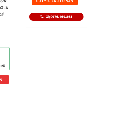
OOR
AO
đi
cả
Gọi 0976.169.864
hiết
N