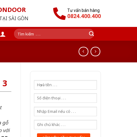
GONDOOR
Tư vấn bán hàng
0824.400.400
TẠI SÀI GÒN
Tìm
kiếm:
 3
t
a gỗ
 với